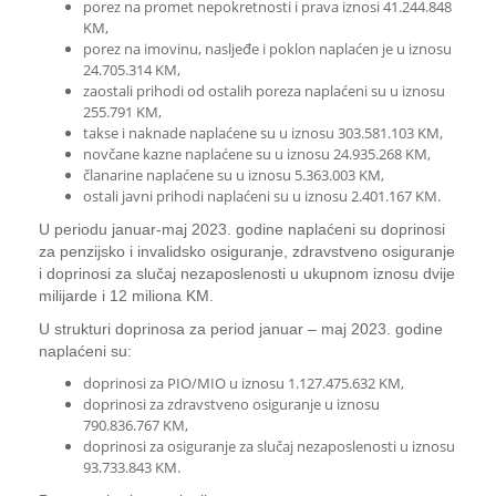
porez na promet nepokretnosti i prava iznosi 41.244.848
KM,
porez na imovinu, nasljeđe i poklon naplaćen je u iznosu
24.705.314 KM,
zaostali prihodi od ostalih poreza naplaćeni su u iznosu
255.791 KM,
takse i naknade naplaćene su u iznosu 303.581.103 KM,
novčane kazne naplaćene su u iznosu 24.935.268 KM,
članarine naplaćene su u iznosu 5.363.003 KM,
ostali javni prihodi naplaćeni su u iznosu 2.401.167 KM.
U periodu januar-maj 2023. godine naplaćeni su doprinosi
za penzijsko i invalidsko osiguranje, zdravstveno osiguranje
i doprinosi za slučaj nezaposlenosti u ukupnom iznosu dvije
milijarde i 12 miliona KM.
U strukturi doprinosa za period januar – maj 2023. godine
naplaćeni su:
doprinosi za PIO/MIO u iznosu 1.127.475.632 KM,
doprinosi za zdravstveno osiguranje u iznosu
790.836.767 KM,
doprinosi za osiguranje za slučaj nezaposlenosti u iznosu
93.733.843 KM.