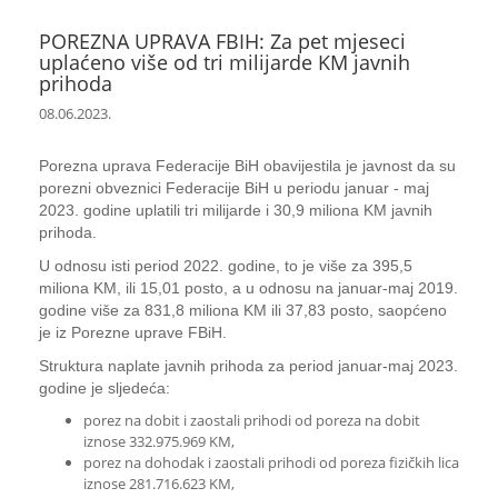
POREZNA UPRAVA FBIH: Za pet mjeseci
uplaćeno više od tri milijarde KM javnih
prihoda
08.06.2023.
Porezna uprava Federacije BiH obavijestila je javnost da su
porezni obveznici Federacije BiH u periodu januar - maj
2023. godine uplatili tri milijarde i 30,9 miliona KM javnih
prihoda.
U odnosu isti period 2022. godine, to je više za 395,5
miliona KM, ili 15,01 posto, a u odnosu na januar-maj 2019.
godine više za 831,8 miliona KM ili 37,83 posto, saopćeno
je iz Porezne uprave FBiH.
Struktura naplate javnih prihoda za period januar-maj 2023.
godine je sljedeća:
porez na dobit i zaostali prihodi od poreza na dobit
iznose 332.975.969 KM,
porez na dohodak i zaostali prihodi od poreza fizičkih lica
iznose 281.716.623 KM,