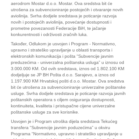
aerodrom Mostar d.o.o. Mostar. Ova sredstva bit će
utrošena za subvencioniranje postojećih i otvaranje novih
aviolinija. Svrha dodjele sredstava je poticanje razvoja
novih i postojećih aviolinija, povećanje dostupnosti i
prometne povezanosti Federacije BiH, te jačanje
konkurentnosti i održivosti zračnih luka.
Također, Odlukom je usvojen i Program - Normativno,
upravno i strateško upravljanje u oblasti transporta i
elektronskih komunikacija i pošta “Subvencije javnim
preduzećima - univerzalna poštanska usluga” u iznosu od
3.000.000 KM. Od ovih sredstava, iznos od 1.802.100 KM
dodjeljuje se JP BH Pošta d.o.o. Sarajevo, a iznos od
1.197.900 KM Hrvatskoj pošti d.o.o. Mostar. Ova sredstva
bit će utrošena za subvencioniranje univerzalne poštanske
usluge. Svrha dodjele sredstava je poticanje razvoja javnih
poštanskih operatora s ciljem osiguranja dostupnosti,
kontinuiteta, kvaliteta i pristupačne cijene univerzalne
poštanske usluge za sve korisnike.
Usvojen je i Program utroška dijela sredstava Tekućeg
transfera “Subvencije javnim poduzećima” u okviru
Programa “Normativno, upravno i strateško upravljanje u