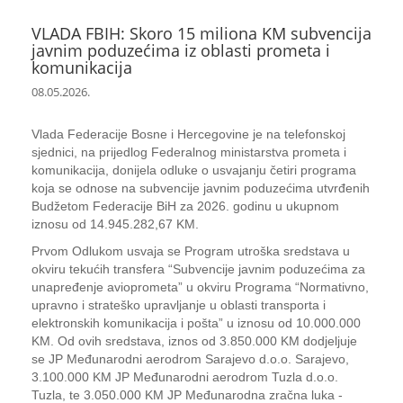
VLADA FBIH: Skoro 15 miliona KM subvencija
javnim poduzećima iz oblasti prometa i
komunikacija
08.05.2026.
Vlada Federacije Bosne i Hercegovine je na telefonskoj
sjednici, na prijedlog Federalnog ministarstva prometa i
komunikacija, donijela odluke o usvajanju četiri programa
koja se odnose na subvencije javnim poduzećima utvrđenih
Budžetom Federacije BiH za 2026. godinu u ukupnom
iznosu od 14.945.282,67 KM.
Prvom Odlukom usvaja se Program utroška sredstava u
okviru tekućih transfera “Subvencije javnim poduzećima za
unapređenje avioprometa” u okviru Programa “Normativno,
upravno i strateško upravljanje u oblasti transporta i
elektronskih komunikacija i pošta” u iznosu od 10.000.000
KM. Od ovih sredstava, iznos od 3.850.000 KM dodjeljuje
se JP Međunarodni aerodrom Sarajevo d.o.o. Sarajevo,
3.100.000 KM JP Međunarodni aerodrom Tuzla d.o.o.
Tuzla, te 3.050.000 KM JP Međunarodna zračna luka -