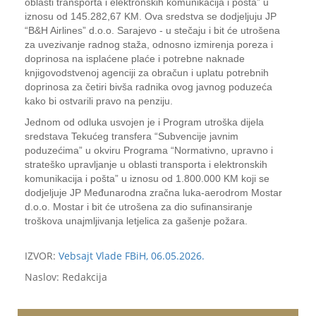
oblasti transporta i elektronskih komunikacija i pošta” u
iznosu od 145.282,67 KM. Ova sredstva se dodjeljuju JP
“B&H Airlines” d.o.o. Sarajevo - u stečaju i bit će utrošena
za uvezivanje radnog staža, odnosno izmirenja poreza i
doprinosa na isplaćene plaće i potrebne naknade
knjigovodstvenoj agenciji za obračun i uplatu potrebnih
doprinosa za četiri bivša radnika ovog javnog poduzeća
kako bi ostvarili pravo na penziju.
Jednom od odluka usvojen je i Program utroška dijela
sredstava Tekućeg transfera “Subvencije javnim
poduzećima” u okviru Programa “Normativno, upravno i
strateško upravljanje u oblasti transporta i elektronskih
komunikacija i pošta” u iznosu od 1.800.000 KM koji se
dodjeljuje JP Međunarodna zračna luka-aerodrom Mostar
d.o.o. Mostar i bit će utrošena za dio sufinansiranje
troškova unajmljivanja letjelica za gašenje požara.
IZVOR:
Vebsajt Vlade FBiH, 06.05.2026.
Naslov: Redakcija