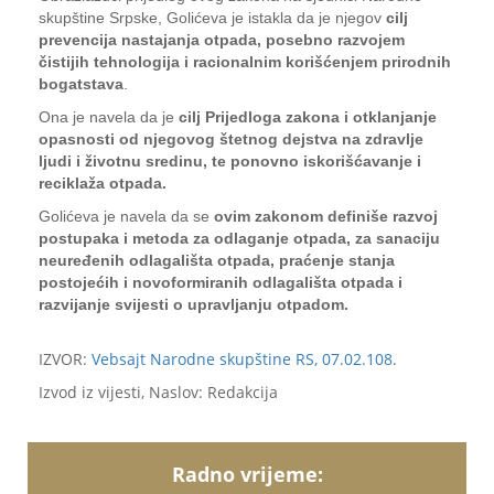
skupštine Srpske, Golićeva je istakla da je njegov
cilj
prevencija nastajanja otpada, posebno razvojem
čistijih tehnologija i racionalnim korišćenjem prirodnih
bogatstava
.
Ona je navela da je
cilj Prijedloga zakona i otklanjanje
opasnosti od njegovog štetnog dejstva na zdravlje
ljudi i životnu sredinu, te ponovno iskorišćavanje i
reciklaža otpada.
Golićeva je navela da se
ovim zakonom definiše razvoj
postupaka i metoda za odlaganje otpada, za sanaciju
neuređenih odlagališta otpada, praćenje stanja
postojećih i novoformiranih odlagališta otpada i
razvijanje svijesti o upravljanju otpadom.
IZVOR:
Vebsajt Narodne skupštine RS, 07.02.108.
Izvod iz vijesti, Naslov: Redakcija
Radno vrijeme: