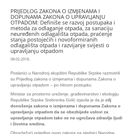
PRIJEDLOG ZAKONA O IZMJENAMA I
DOPUNAMA ZAKONA O UPRAVLJANJU
OTPADOM: Definiše se razvoj postupaka i
metoda za odlaganje otpada, za sanaciju
neuređenih odlagališta otpada, praćenje
stanja postojećih i novoformiranih
odlagališta otpada i razvijanje svijesti o
upravljanju otpadom
08.02.2018.
Poslanici u Narodnoj skupštini Republike Srpske razmotrili
su Prijedlog zakona o izmjenama i dopunama Zakona o
upravljanju otpadom – po hitnom postupku.
Ministar za prostorno ureženje, građevinarstvo i ekologiju
Republike Srpske Srebrenka Golić izjavila je da je
cilj
donošenja zakona o izmjenama i dopunama Zakona o
upravljanju otpadom da se obezbijede uslovi za
upravljanje otpadom tako se ne ugrožava zdravlje ljudi
i životna sredina.
Obrazlažući prijedlog ovog zakona na sjednici Narodne