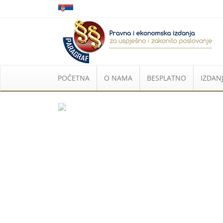
POČETNA
O NAMA
BESPLATNO
IZDANJ