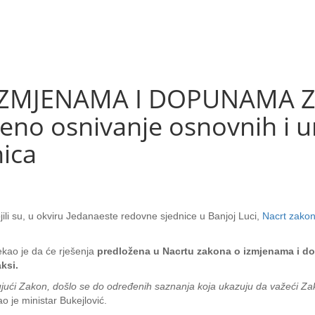
IZMJENAMA I DOPUNAMA 
đeno osnivanje osnovnih i u
nica
ili su, u okviru Jedanaeste redovne sjednice u Banjoj Luci,
Nacrt zako
ekao je da će rješenja
predložena u Nacrtu zakona o izmjenama i d
ksi.
jući Zakon, došlo se do određenih saznanja koja ukazuju da važeći Zakon
o je ministar Bukejlović.