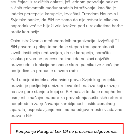
stručnjaci iz različitih oblasti, još jednom potvrđuje nalaze
sličnih relevantnih međunarodnih istraživanja, kao što je
Indeks percepcije korupcije, izvještaji Freedom House-a i
Svjetske banke, da BiH ne samo da nije ostvarila nikakav
napredak već se bilježi vrlo izražen pad u rezultatima borbe
protiv korupcije.
Osim istraživanja međunarodnih organizacija, izvještaji TI
BiH govore u prilog tome da je stepen transparentnosti
javnih institucija nedovoljan, da se korupcija, naročito
visokog nivoa ne procesuira kao i da nosioci najviših
pravosudnih funkcija ne snose skoro pa nikakve značajne
posljedice za propuste u svom radu.
Pad u ocjeni indeksa vladavine prava Svjetskog projekta
pravde je posljednji u nizu relevantnih nalaza koji ukazuju
na sve gore stanje u kojoj se BiH nalazi te da je neophodno
usmjeriti značajne napore ka provođenju suštinskih reformi
neophodnih za rješavanje zarobljenosti institucionalnog
aparata, uspostavljanje minimuma odgovornosti i vladavine
prava u BiH.
Kompanija Paragraf Lex BA ne preuzima odgovornost