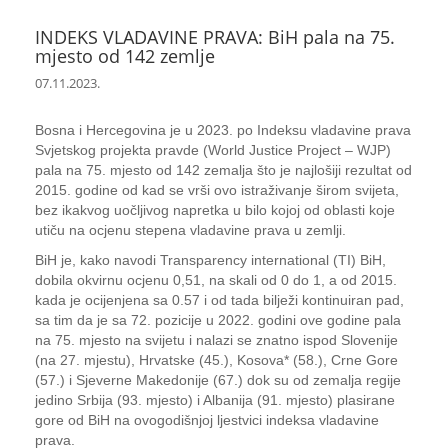
INDEKS VLADAVINE PRAVA: BiH pala na 75.
mjesto od 142 zemlje
07.11.2023.
Bosna i Hercegovina je u 2023. po Indeksu vladavine prava
Svjetskog projekta pravde (World Justice Project – WJP)
pala na 75. mjesto od 142 zemalja što je najlošiji rezultat od
2015. godine od kad se vrši ovo istraživanje širom svijeta,
bez ikakvog uočljivog napretka u bilo kojoj od oblasti koje
utiču na ocjenu stepena vladavine prava u zemlji.
BiH je, kako navodi Transparency international (TI) BiH,
dobila okvirnu ocjenu 0,51, na skali od 0 do 1, a od 2015.
kada je ocijenjena sa 0.57 i od tada bilježi kontinuiran pad,
sa tim da je sa 72. pozicije u 2022. godini ove godine pala
na 75. mjesto na svijetu i nalazi se znatno ispod Slovenije
(na 27. mjestu), Hrvatske (45.), Kosova* (58.), Crne Gore
(57.) i Sjeverne Makedonije (67.) dok su od zemalja regije
jedino Srbija (93. mjesto) i Albanija (91. mjesto) plasirane
gore od BiH na ovogodišnjoj ljestvici indeksa vladavine
prava.