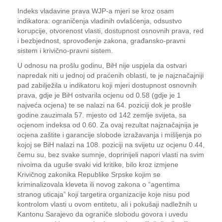
Indeks vladavine prava WJP-a mjeri se kroz osam
indikatora: ograničenja vladinih ovlašćenja, odsustvo
korupcije, otvorenost vlasti, dostupnost osnovnih prava, red
i bezbjednost, sprovođenje zakona, građansko-pravni
sistem i krivično-pravni sistem.
U odnosu na prošlu godinu, BiH nije uspjela da ostvari
napredak niti u jednoj od praćenih oblasti, te je najznačajniji
pad zabilježila u indikatoru koji mjeri dostupnost osnovnih
prava, gdje je BiH ostvarila ocjenu od 0.58 (gdje je 1
najveća ocjena) te se nalazi na 64. poziciji dok je prošle
godine zauzimala 57. mjesto od 142 zemlje svijeta, sa
ocjenom indeksa od 0.60. Za ovaj rezultat najznačajnija je
ocjena zaštite i garancije slobode izražavanja i mišljenja po
kojoj se BiH nalazi na 108. poziciji na svijetu uz ocjenu 0.44,
čemu su, bez svake sumnje, doprinijeli napori vlasti na svim
nivoima da uguše svaki vid kritike, bilo kroz izmjene
Krivičnog zakonika Republike Srpske kojim se
kriminalizovala kleveta ili novog zakona o “agentima
stranog uticaja” koji targetira organizacije koje nisu pod
kontrolom vlasti u ovom entitetu, ali i pokušaji nadležnih u
Kantonu Sarajevo da ograniče slobodu govora i uvedu