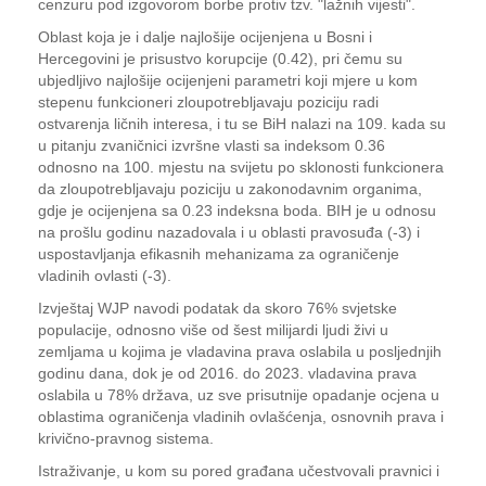
cenzuru pod izgovorom borbe protiv tzv. "lažnih vijesti".
Oblast koja je i dalje najlošije ocijenjena u Bosni i
Hercegovini je prisustvo korupcije (0.42), pri čemu su
ubjedljivo najlošije ocijenjeni parametri koji mjere u kom
stepenu funkcioneri zloupotrebljavaju poziciju radi
ostvarenja ličnih interesa, i tu se BiH nalazi na 109. kada su
u pitanju zvaničnici izvršne vlasti sa indeksom 0.36
odnosno na 100. mjestu na svijetu po sklonosti funkcionera
da zloupotrebljavaju poziciju u zakonodavnim organima,
gdje je ocijenjena sa 0.23 indeksna boda. BIH je u odnosu
na prošlu godinu nazadovala i u oblasti pravosuđa (-3) i
uspostavljanja efikasnih mehanizama za ograničenje
vladinih ovlasti (-3).
Izvještaj WJP navodi podatak da skoro 76% svjetske
populacije, odnosno više od šest milijardi ljudi živi u
zemljama u kojima je vladavina prava oslabila u posljednjih
godinu dana, dok je od 2016. do 2023. vladavina prava
oslabila u 78% država, uz sve prisutnije opadanje ocjena u
oblastima ograničenja vladinih ovlašćenja, osnovnih prava i
krivično-pravnog sistema.
Istraživanje, u kom su pored građana učestvovali pravnici i