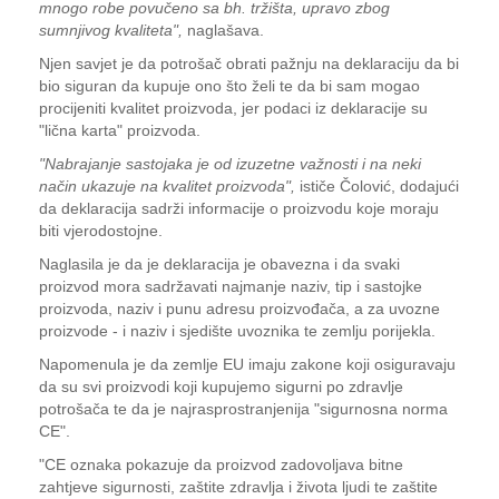
mnogo robe povučeno sa bh. tržišta, upravo zbog
sumnjivog kvaliteta",
naglašava.
Njen savjet je da potrošač obrati pažnju na deklaraciju da bi
bio siguran da kupuje ono što želi te da bi sam mogao
procijeniti kvalitet proizvoda, jer podaci iz deklaracije su
"lična karta" proizvoda.
"Nabrajanje sastojaka je od izuzetne važnosti i na neki
način ukazuje na kvalitet proizvoda",
ističe Čolović, dodajući
da deklaracija sadrži informacije o proizvodu koje moraju
biti vjerodostojne.
Naglasila je da je deklaracija je obavezna i da svaki
proizvod mora sadržavati najmanje naziv, tip i sastojke
proizvoda, naziv i punu adresu proizvođača, a za uvozne
proizvode - i naziv i sjedište uvoznika te zemlju porijekla.
Napomenula je da zemlje EU imaju zakone koji osiguravaju
da su svi proizvodi koji kupujemo sigurni po zdravlje
potrošača te da je najrasprostranjenija "sigurnosna norma
CE".
"CE oznaka pokazuje da proizvod zadovoljava bitne
zahtjeve sigurnosti, zaštite zdravlja i života ljudi te zaštite