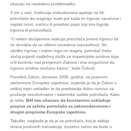
ukazuju na navedenu problematiku.
S tim u vezi, Institucija ombudsmana apeluje na bh.
potrošače da reagiraju svaki put kada im trgovac zaračuna i
naplati omot, vrećicu ili poseban papir koji ima logotip
trgovca ili proizvođača.
"U nekim slučajevima reakcija potrošača prema trgovcu bit
će dovoljna da se otkloni navedena nepravilnost. No,
ukoliko trgovac i nakon toga ne reagira, potrošač treba
slučaj prijaviti nadležnoj službi za inspekcijske poslove koja
vrši kontrolu nad primjenom Zakona i ima mogućnost da
trgovcu izrekne novčanu kaznu",
kaže Čolović.
Poredeći Zakon, donesen 2006. godine, sa pravnom
stečevinom Evropske zajednice, ocijenila je da je Zakon u
velikoj mjeri usklađen te da predstavlja dobru osnovu za
pružanje sveobuhvatne i sistemske zaštite potrošača. Kako
je rekla,
BiH ima obavezu da konstantno usklađuje
propise za zaštitu potrošača sa zakonodavstvom i
drugim propisima Evropske zajednice.
Također, naglasila je da je za potrošača, koji je slabija
strana poslovnih transakcija, izuzetno važno da bude u