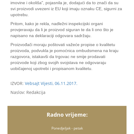
imovine i okoliša", pojasnila je, dodajući da to znači da su
svi proizvodi uvezeni iz EU koji imaju oznaku CE, sigurni za
upotrebu.
Pritom, kako je rekla, nadležni inspekcijski organi
provjeravaju da li je proizvod siguran te da li ono što je
napisano na deklaraciji odgovara sadržaju.
Proizvođači moraju poštovati važeće propise o kvalitetu
proizvoda, podvukla je pomoćnica ombudsmena na kraju
razgovora, istakavši da trgovac ne smije prodavati
proizvode koji zbog svojih svojstava ne odgovaraju
uobičajenoj upotrebi i propisanom kvalitetu.
IZVOR:
Vebsajt Vijesti, 06.11.2017.
Naslov: Redakcija
Radno vrijeme:
Ponedjeljak - petak