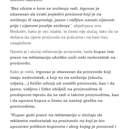
"
Bez obzira o kom se sniženju radi, trgovac je
obavezan da svaki pojedini proizvod koji je na
sniženju ili rasprodaji, jasno i vidljivo označi cijenom
prije i cijenom poslije sniženja
",
objašnjava ona.
Međutim, kako je već istakla, to često nije slučaj, tako da se
dešava da cijene proizvoda na policama i na kasi nisu
usaglašene.
Navela je i slučaj reklamacije proizvoda, kada
kupac ima
pravo na reklamaciju ukoliko uoči neki nedostatak na
proizvodu.
Kako je rekla,
trgovac je obavezan da proizvode koji
imaju nedostatak, a koji su na sniženju (obuća,
odjeća…) fizički odvoji od ostalih proizvoda, kao i da
jasno, vidljivo i čitko obilježi na proizvodima ili
prodajnom mjestu da se radi o takvim proizvodima, kao
i da upozna kupca u čemu se sastoji greška na
proizvodima.
"Kupac gubi pravo na reklamaciju u slučaju da
reklamira nedostatak na proizvodu na koji je bio
upozoren prilikom kupovine i zbog kojeg je proizvod i