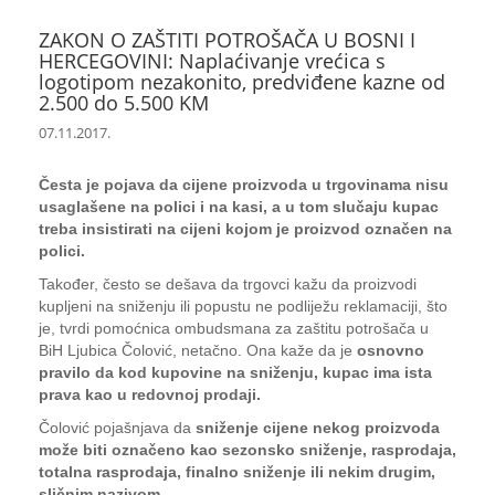
ZAKON O ZAŠTITI POTROŠAČA U BOSNI I
HERCEGOVINI: Naplaćivanje vrećica s
logotipom nezakonito, predviđene kazne od
2.500 do 5.500 KM
07.11.2017.
Česta je pojava da cijene proizvoda u trgovinama nisu
usaglašene na polici i na kasi, a u tom slučaju kupac
treba insistirati na cijeni kojom je proizvod označen na
polici.
Također, često se dešava da trgovci kažu da proizvodi
kupljeni na sniženju ili popustu ne podliježu reklamaciji, što
je, tvrdi pomoćnica ombudsmana za zaštitu potrošača u
BiH Ljubica Čolović, netačno. Ona kaže da je
osnovno
pravilo da kod kupovine na sniženju, kupac ima ista
prava kao u redovnoj prodaji.
Čolović pojašnjava da
sniženje cijene nekog proizvoda
može biti označeno kao sezonsko sniženje, rasprodaja,
totalna rasprodaja, finalno sniženje ili nekim drugim,
sličnim nazivom
.