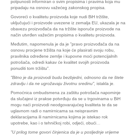
potpunosti informiran o svim propisima i pravima koja mu
pripadaju na osnovu važećeg zakonskog propisa.
Govoreći o kvalitetu proizvoda koje nudi BiH tržište,
uključujući i proizvode uvezene iz zemalja EU, ukazala je na
obavezu proizvođača da na tržište isporuče proizvode na
način utvrđen važećim propisima o kvalitetu proizvoda.
Međutim, napomenula je da je "pravo proizvođača da na
osnovu procjene tržišta na koje će plasirati svoju robu,
pravilnika određene zemlje i kupovne moći potencijalnih
potrošača, odredi kakav će kvalitet svojih proizvoda
ponuditi tom tržištu".
"Bitno je da proizvodi budu bezbjedni, odnosno da ne štete
zdravlju i da ne ugrožavaju životnu sredinu",
istakla je.
Pomoćnica ombudsmena za zaštitu potrošača napominje
da slučajevi iz prakse potvrđuju da se u trgovinama u BiH
mogu naći proizvodi neodgovarajućeg kvaliteta te da se
uglavnom radi o namirnicama sa neispravnim
deklaracijama ili namirnicama kojima je istekao rok
upotrebe, kao i o tehničkoj robi, odjeći, obući…
"U prilog tome govori činjenica da je u posljednje vrijeme