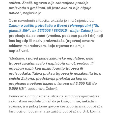
snižen. Znači, trgovcu nije zabranjena prodaja
proizvoda s greškom, ali jeste ako to nije nigdje
naveo",
naglasila je.
Osim navedenih situacija, ukazala je i na činjenicu da
Zakon o zaštiti potrošača u Bosni i Hercegovini ("Sl.
glasnik BiH", br. 25/2006 i 88/2015 - dalje: Zakon)
jasno
propisuje da se omot (vrećica, poseban papir i dr.) koji
ima logotip ili naziv proizvođača (trgovca) smatra
reklamnim sredstvom, koje trgovac ne smije
naplaćivati.
"Međutim,
i pored jasne zakonske regulative, neki
trgovci zaračunavaju i naplaćuju omot, vrećicu ili
poseban papir koji imaju logotip trgovca ili
proizvođača. Takva praksa trgovca je nezakonita te, u
smislu Zakona, predstavlja prekršaj za koji su
propisane novčane kazne u iznosu od 2.500 KM do
5.500 KM
"
, upozorava Čolović.
Pomoćnica ombudsmana ističe da su trgovci upoznati sa
zakonskom regulativom ali da je krše, čini se, nekada i
svjesno, a u prilog tome govore česta obraćanja potrošača
Instituciji ombudsmana za zaštitu potrošača u BiH, kojima