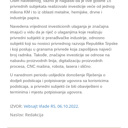
Osim navedenog, važno je naglasiti da je ove godine 15
privrednih subjekata realizovalo investicije veće od jednog
miliona KM i to iz oblasti metalne, hemijske, drvne i
industrije papira.
Navedena vrijednost investicionih ulaganja je značajna
imajući u vidu da je riječ o ulaganjima koje realizuju
privredni subjekti iz prerađivačke industrije, odnosno
subjekti koji su nosioci privrednog razvoja Republike Srpske
i koji posluju u granama privrede koja zapošljava najveći
broj radnika. Takođe, značajne investicije se odnose na
nabavku proizvodnih linija, digitalizaciju proizvodnih
procesa, CNC mašina, robota, lasera i slično.
U narednom periodu uslijediće donošenje Rješenja o
dodjeli podsticaja i potpisivanje ugovora sa korisnicima
podsticaja, a privredni subjekti će biti obaviješteni o
terminima i mjestu potpisivanja ugovora.
IZVOR:
Vebsajt Vlade RS, 06.10.2022.
Naslov: Redakcija