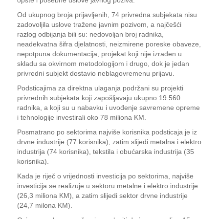
opšte i posebne uslove javnog poziva.
Od ukupnog broja prijavljenih, 74 privredna subjekata nisu
zadovoljila uslove tražene javnim pozivom, a najčešći
razlog odbijanja bili su: nedovoljan broj radnika,
neadekvatna šifra djelatnosti, neizmirene poreske obaveze,
nepotpuna dokumentacija, projekat koji nije izrađen u
skladu sa okvirnom metodologijom i drugo, dok je jedan
privredni subjekt dostavio neblagovremenu prijavu.
Podsticajima za direktna ulaganja podržani su projekti
privrednih subjekata koji zapošljavaju ukupno 19.560
radnika, a koji su u nabavku i uvođenje savremene opreme
i tehnologije investirali oko 78 miliona KM.
Posmatrano po sektorima najviše korisnika podsticaja je iz
drvne industrije (77 korisnika), zatim slijedi metalna i elektro
industrija (74 korisnika), tekstila i obućarska industrija (35
korisnika).
Kada je riječ o vrijednosti investicija po sektorima, najviše
investicija se realizuje u sektoru metalne i elektro industrije
(26,3 miliona KM), a zatim slijedi sektor drvne industrije
(24,7 milona KM).