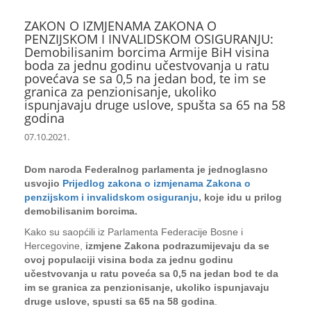
ZAKON O IZMJENAMA ZAKONA O
PENZIJSKOM I INVALIDSKOM OSIGURANJU:
Demobilisanim borcima Armije BiH visina
boda za jednu godinu učestvovanja u ratu
povećava se sa 0,5 na jedan bod, te im se
granica za penzionisanje, ukoliko
ispunjavaju druge uslove, spušta sa 65 na 58
godina
07.10.2021.
Dom naroda Federalnog parlamenta je jednoglasno
usvojio
Prijedlog zakona o izmjenama Zakona o
penzijskom i invalidskom osiguranju
, koje idu u prilog
demobilisanim borcima.
Kako su saopćili iz Parlamenta Federacije Bosne i
Hercegovine,
izmjene Zakona podrazumijevaju da se
ovoj populaciji visina boda za jednu godinu
učestvovanja u ratu poveća sa 0,5 na jedan bod te da
im se granica za penzionisanje, ukoliko ispunjavaju
druge uslove, spusti sa 65 na 58 godina
.