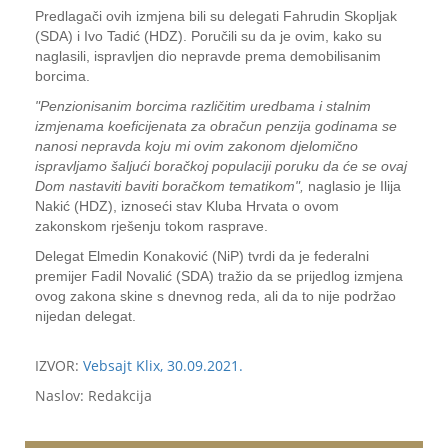
Predlagači ovih izmjena bili su delegati Fahrudin Skopljak
(SDA) i Ivo Tadić (HDZ). Poručili su da je ovim, kako su
naglasili, ispravljen dio nepravde prema demobilisanim
borcima.
"Penzionisanim borcima različitim uredbama i stalnim
izmjenama koeficijenata za obračun penzija godinama se
nanosi nepravda koju mi ovim zakonom djelomično
ispravljamo šaljući boračkoj populaciji poruku da će se ovaj
Dom nastaviti baviti boračkom tematikom",
naglasio je Ilija
Nakić (HDZ), iznoseći stav Kluba Hrvata o ovom
zakonskom rješenju tokom rasprave.
Delegat Elmedin Konaković (NiP) tvrdi da je federalni
premijer Fadil Novalić (SDA) tražio da se prijedlog izmjena
ovog zakona skine s dnevnog reda, ali da to nije podržao
nijedan delegat.
IZVOR:
Vebsajt Klix, 30.09.2021.
Naslov: Redakcija