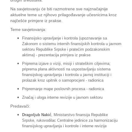
drugih sredstava.
Na savjetovanju će biti razmotrene sve najznačajnije
aktuelne teme uz njihovo prilagođavanje učesnicima kroz
najčešće primjere iz prakse.
Teme savjetovanja:
Finansijsko upravljanje i kontrola (upoznavanje sa
Zakonom o sistemu internih finansijskih kontrola u javnom
sektoru Republike Srpske i pratećim podzakonskim
aktima) - prezentacija primjera iz prakse
Priprema izjave o viziji, misiji i strateškim ciljevima;
priprema plana aktivnosti na uspostavljanju sistema
finansijskog upravljanja i kontrola u javnoj instituciji i
prolazak kroz upitnik o samoprocjeni - radionica
Pripremanje mape poslovnih procesa - radionica
Značaj i uloga interne revizije u javnom sektoru
Predavači:
Dragoljub Nakić
, Ministarstvo finansija Republike
Srpske, rukovodilac Centralne jedinice za harmonizaciju
finansijskog upravljanja i kontrole i interne revizije