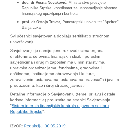
doc. dr Vesna Novaković
, Ministarstvo prosvjete
Republike Srpske, koordinator za uspostavljanje sistema
finansijskog upravljanja i kontrola
prof. dr Ostoja Travar
, Panevropski univerzitet "Apeiron"
Banja Luka
Svi učesnici savjetovanja dobijaju sertifikat o stručnom
usavršavanju.
Savjetovanje je namijenjeno rukovodiocima organa -
direktorima, šefovima finansijskih službi, poreskim
savjetnicima i drugim zaposlenima u ministarstvima,
upravnim organizacijama, fondovima, gradovima i
opštinama, institucijama obrazovanja i kulture,
zdravstvenim ustanovama, ustanovama pravosuđa i javnim
preduzećima, kao i široj stručnoj javnosti.
Detaljne informacije o Savjetovanju (teme, prijavu i ostale
korisne informacije) preuzmite na stranici Savjetovanja
"
Sistem internih finansijskih kontrola u javnom sektoru
Republike Srpske
".
IZVOR:
Redakcija, 06.05.2019.