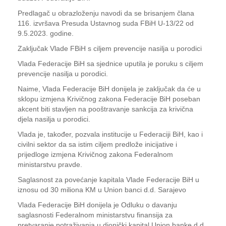
Predlagač u obrazloženju navodi da se brisanjem člana
116. izvršava Presuda Ustavnog suda FBiH U-13/22 od
9.5.2023. godine.
Zaključak Vlade FBiH s ciljem prevencije nasilja u porodici
Vlada Federacije BiH sa sjednice uputila je poruku s ciljem
prevencije nasilja u porodici.
Naime, Vlada Federacije BiH donijela je zaključak da će u
sklopu izmjena Krivičnog zakona Federacije BiH poseban
akcent biti stavljen na pooštravanje sankcija za krivična
djela nasilja u porodici.
Vlada je, također, pozvala institucije u Federaciji BiH, kao i
civilni sektor da sa istim ciljem predlože inicijative i
prijedloge izmjena Krivičnog zakona Federalnom
ministarstvu pravde.
Saglasnost za povećanje kapitala Vlade Federacije BiH u
iznosu od 30 miliona KM u Union banci d.d. Sarajevo
Vlada Federacije BiH donijela je Odluku o davanju
saglasnosti Federalnom ministarstvu finansija za
pretvaranje potraživanja u dionički kapital Union banke d.d.