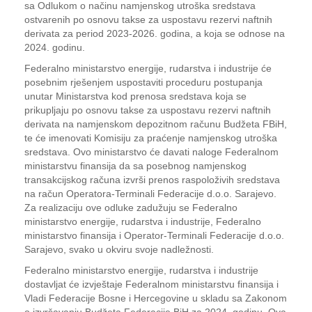
sa Odlukom o načinu namjenskog utroška sredstava
ostvarenih po osnovu takse za uspostavu rezervi naftnih
derivata za period 2023-2026. godina, a koja se odnose na
2024. godinu.
Federalno ministarstvo energije, rudarstva i industrije će
posebnim rješenjem uspostaviti proceduru postupanja
unutar Ministarstva kod prenosa sredstava koja se
prikupljaju po osnovu takse za uspostavu rezervi naftnih
derivata na namjenskom depozitnom računu Budžeta FBiH,
te će imenovati Komisiju za praćenje namjenskog utroška
sredstava. Ovo ministarstvo će davati naloge Federalnom
ministarstvu finansija da sa posebnog namjenskog
transakcijskog računa izvrši prenos raspoloživih sredstava
na račun Operatora-Terminali Federacije d.o.o. Sarajevo.
Za realizaciju ove odluke zadužuju se Federalno
ministarstvo energije, rudarstva i industrije, Federalno
ministarstvo finansija i Operator-Terminali Federacije d.o.o.
Sarajevo, svako u okviru svoje nadležnosti.
Federalno ministarstvo energije, rudarstva i industrije
dostavljat će izvještaje Federalnom ministarstvu finansija i
Vladi Federacije Bosne i Hercegovine u skladu sa Zakonom