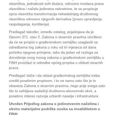
vlasništva, jednakosti svih titulara, odnosno nosilaca prava
vlasništva i načelo jedinstva nekretnine, te se propisuje
opća vlasnička transformacija nekadašnjeg društvenog
vlasništva odnosno njegovih derivativa (pravo upravljanja,
raspolaganja, korištenja).
Predlagač također, između ostalog, pojašnjava da je
članom 371. stav 2. Zakona o stvarnim pravima utvrđeno
da će se propisi o građevinskom zemljištu usaglasiti sa
odredbama tog zakona u roku od tri mjeseca od dana
početka njegove primjene, tako da jedan od razloga za
donošenje ovog novog zakona o građevinskom zemljištu u
FBiH proizilazi iz odredbe općeg propisa u oblasti stvarnih
prava.
Predlagač ističe i da oblast građevinskog zemljišta treba
urediti posebnim propisom, i to ne samo zato što je to
obaveza Zakona o stvarnim pravima, nego prije svega zato
što to zahtijeva sadašnji društveno-ekonomski okvir, a
posebno interes razvoja urbanih naselja i infrastrukture.
Utvrđen Prijedlog zakona o jedinstvenim načelima i
okviru materijalne podrške osoba sa invaliditetom u
FBiH