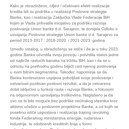
Kako je obrazloženo, ciljevi i očekivani efekti realizacije
kredita bili su podrška u realizaciji Poslovne strategije
Banke, kao i realizacija Zaključka Vlade Federacije BiH
kojim je Vlada prihvatila inicijativu za podršku razvoja
poslovanja Union banke d.d. Sarajevo, te donijela Odluku o
usvajanju Poslovne strategije Union banke d.d. Sarajevo za
period 2013-2017., 2018-2020. i 2021-2023. godina.
Između ostalog, u obrazloženju se ističe i da je u toku 2023.
godine Banka učvrstila svoju poziciju i potvrdila status jedne
od najbrže rastućih banaka na tržištu BiH, kao i da se u
odnosu na prethodnu godinu bilježi rast njenog poslovanja
u svim bitnim segmentima. Također, napominje se da
Banka kontinuirano uspijeva poboljšati svoje poslovanje i
ostvarivati pozitivan poslovni rezultat, a da je ostvarena
dobit isključivo u funkciji rasta i razvoja Banke, s fokusom
na odgovornom upravljanju troškovima. Naglašeno je da
ovo ne bi bilo moguće bez podrške većinskog vlasnika kroz
aktivno učešće u poslovnim projektima Banke, a od kojih se
posebno ističe uspostava i realizacija trajnog revolving
fonda Federalnog ministarstva energije, rudarstva i
industrije, te odobrenih kreditnih linija u formi