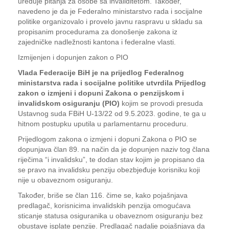
uređuje pitanja za osobe sa invaliditetom. Također,
navedeno je da je Federalno ministarstvo rada i socijalne
politike organizovalo i provelo javnu raspravu u skladu sa
propisanim procedurama za donošenje zakona iz
zajedničke nadležnosti kantona i federalne vlasti.
Izmijenjen i dopunjen zakon o PIO
Vlada Federacije BiH je na prijedlog Federalnog
ministarstva rada i socijalne politike utvrdila Prijedlog
zakon o izmjeni i dopuni Zakona o penzijskom i
invalidskom osiguranju (PIO)
kojim se provodi presuda
Ustavnog suda FBiH U-13/22 od 9.5.2023. godine, te ga u
hitnom postupku uputila u parlamentarnu proceduru.
Prijedlogom zakona o izmjeni i dopuni Zakona o PIO se
dopunjava član 89. na način da je dopunjen naziv tog člana
riječima “i invalidsku”, te dodan stav kojim je propisano da
se pravo na invalidsku penziju obezbjeđuje korisniku koji
nije u obaveznom osiguranju.
Također, briše se član 116. čime se, kako pojašnjava
predlagač, korisnicima invalidskih penzija omogućava
sticanje statusa osiguranika u obaveznom osiguranju bez
obustave isplate penzije. Predlagač nadalje pojašnjava da