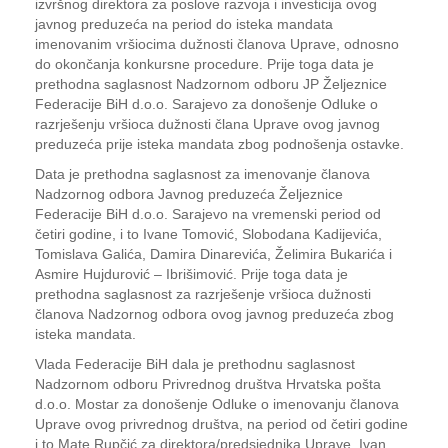
izvršnog direktora za poslove razvoja i investicija ovog
javnog preduzeća na period do isteka mandata
imenovanim vršiocima dužnosti članova Uprave, odnosno
do okončanja konkursne procedure. Prije toga data je
prethodna saglasnost Nadzornom odboru JP Željeznice
Federacije BiH d.o.o. Sarajevo za donošenje Odluke o
razrješenju vršioca dužnosti člana Uprave ovog javnog
preduzeća prije isteka mandata zbog podnošenja ostavke.
Data je prethodna saglasnost za imenovanje članova
Nadzornog odbora Javnog preduzeća Željeznice
Federacije BiH d.o.o. Sarajevo na vremenski period od
četiri godine, i to Ivane Tomović, Slobodana Kadijevića,
Tomislava Galića, Damira Dinarevića, Želimira Bukarića i
Asmire Hujdurović – Ibrišimović. Prije toga data je
prethodna saglasnost za razrješenje vršioca dužnosti
članova Nadzornog odbora ovog javnog preduzeća zbog
isteka mandata.
Vlada Federacije BiH dala je prethodnu saglasnost
Nadzornom odboru Privrednog društva Hrvatska pošta
d.o.o. Mostar za donošenje Odluke o imenovanju članova
Uprave ovog privrednog društva, na period od četiri godine
i to Mate Rupčić za direktora/predsjednika Uprave, Ivan