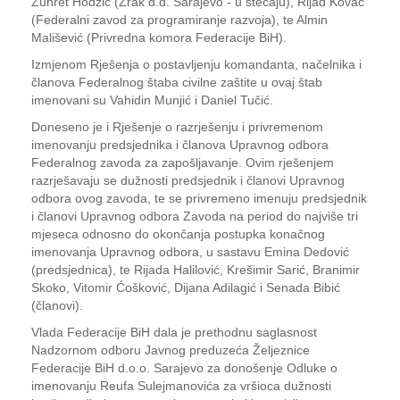
Zuhret Hodžić (Zrak d.d. Sarajevo - u stečaju), Rijad Kovač
(Federalni zavod za programiranje razvoja), te Almin
Mališević (Privredna komora Federacije BiH).
Izmjenom Rješenja o postavljenju komandanta, načelnika i
članova Federalnog štaba civilne zaštite u ovaj štab
imenovani su Vahidin Munjić i Daniel Tučić.
Doneseno je i Rješenje o razrješenju i privremenom
imenovanju predsjednika i članova Upravnog odbora
Federalnog zavoda za zapošljavanje. Ovim rješenjem
razrješavaju se dužnosti predsjednik i članovi Upravnog
odbora ovog zavoda, te se privremeno imenuju predsjednik
i članovi Upravnog odbora Zavoda na period do najviše tri
mjeseca odnosno do okončanja postupka konačnog
imenovanja Upravnog odbora, u sastavu Emina Dedović
(predsjednica), te Rijada Halilović, Krešimir Sarić, Branimir
Skoko, Vitomir Ćošković, Dijana Adilagić i Senada Bibić
(članovi).
Vlada Federacije BiH dala je prethodnu saglasnost
Nadzornom odboru Javnog preduzeća Željeznice
Federacije BiH d.o.o. Sarajevo za donošenje Odluke o
imenovanju Reufa Sulejmanovića za vršioca dužnosti