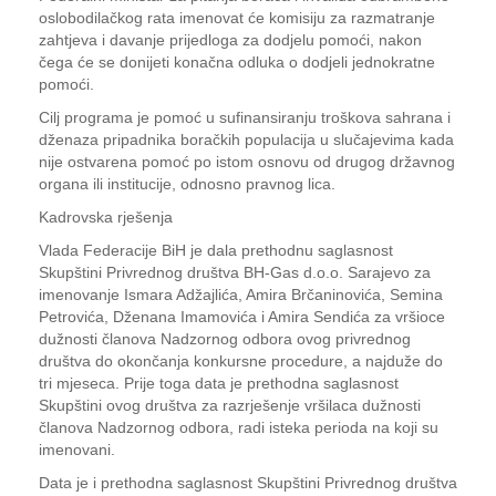
oslobodilačkog rata imenovat će komisiju za razmatranje
zahtjeva i davanje prijedloga za dodjelu pomoći, nakon
čega će se donijeti konačna odluka o dodjeli jednokratne
pomoći.
Cilj programa je pomoć u sufinansiranju troškova sahrana i
dženaza pripadnika boračkih populacija u slučajevima kada
nije ostvarena pomoć po istom osnovu od drugog državnog
organa ili institucije, odnosno pravnog lica.
Kadrovska rješenja
Vlada Federacije BiH je dala prethodnu saglasnost
Skupštini Privrednog društva BH-Gas d.o.o. Sarajevo za
imenovanje Ismara Adžajlića, Amira Brčaninovića, Semina
Petrovića, Dženana Imamovića i Amira Sendića za vršioce
dužnosti članova Nadzornog odbora ovog privrednog
društva do okončanja konkursne procedure, a najduže do
tri mjeseca. Prije toga data je prethodna saglasnost
Skupštini ovog društva za razrješenje vršilaca dužnosti
članova Nadzornog odbora, radi isteka perioda na koji su
imenovani.
Data je i prethodna saglasnost Skupštini Privrednog društva