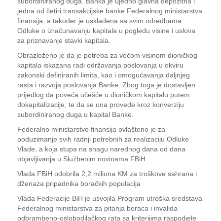
subordiniranog duga. Banka je ujedno glavna depozitna i
jedna od četiri transakcijske banke Federalnog ministarstva
finansija, a također je usklađena sa svim odredbama
Odluke o izračunavanju kapitala u pogledu visine i uslova
za priznavanje stavki kapitala.
Obrazloženo je da je potreba za većom visinom dioničkog
kapitala iskazana radi održavanja poslovanja u okviru
zakonski definiranih limita, kao i omogućavanja daljnjeg
rasta i razvoja poslovanja Banke. Zbog toga je dostavljen
prijedlog da poveća učešće u dioničkom kapitalu putem
dokapitalizacije, te da se ona provede kroz konverziju
subordiniranog duga u kapital Banke.
Federalno ministarstvo finansija ovlašteno je za
poduzimanje svih radnji potrebnih za realizaciju Odluke
Vlade, a koja stupa na snagu narednog dana od dana
objavljivanja u Službenim novinama FBiH.
Vlada FBiH odobrila 2,2 miliona KM za troškove sahrana i
dženaza pripadnika boračkih populacija
Vlada Federacije BiH je usvojila Program utroška sredstava
Federalnog ministarstva za pitanja boraca i invalida
odbrambeno-oslobodilačkog rata sa kriterijima raspodjele