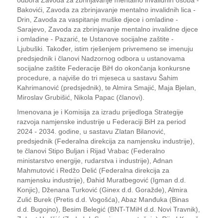
odbora Zavoda za zbrinjavanje mentalno invalidnih osoba -
Bakovići, Zavoda za zbrinjavanje mentalno invalidnih lica -
Drin, Zavoda za vaspitanje muške djece i omladine -
Sarajevo, Zavoda za zbrinjavanje mentalno invalidne djece
i omladine - Pazarić, te Ustanove socijalne zaštite -
Ljubuški. Također, istim rješenjem privremeno se imenuju
predsjednik i članovi Nadzornog odbora u ustanovama
socijalne zaštite Federacije BiH do okončanja konkursne
procedure, a najviše do tri mjeseca u sastavu Šahim
Kahrimanović (predsjednik), te Almira Smajić, Maja Bjelan,
Miroslav Grubišić, Nikola Papac (članovi).
Imenovana je i Komisija za izradu prijedloga Strategije
razvoja namjenske industrije u Federaciji BiH za period
2024 - 2034. godine, u sastavu Zlatan Bilanović,
predsjednik (Federalna direkcija za namjensku industrije),
te članovi Stipo Buljan i Rijad Vrabac (Federalno
ministarstvo energije, rudarstva i industrije), Adnan
Mahmutović i Redžo Delić (Federalna direkcija za
namjensku industrije), Đahid Muratbegović (Igman d.d.
Konjic), Dženana Turković (Ginex d.d. Goražde), Almira
Zulić Burek (Pretis d.d. Vogošća), Abaz Manđuka (Binas
d.d. Bugojno), Besim Belegić (BNT-TMiH d.d. Novi Travnik),