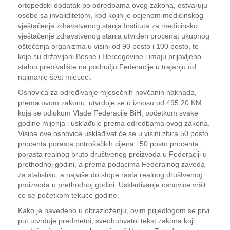
ortopedski dodatak po odredbama ovog zakona, ostvaruju
osobe sa invaliditetom, kod kojih je ocjenom medicinskog
vještačenja zdravstvenog stanja Instituta za medicinsko
vještačenje zdravstvenog stanja utvrđen procenat ukupnog
oštećenja organizma u visini od 90 posto i 100 posto, te
koje su državljani Bosne i Hercegovine i imaju prijavljeno
stalno prebivalište na području Federacije u trajanju od
najmanje šest mjeseci.
Osnovica za određivanje mjesečnih novčanih naknada,
prema ovom zakonu, utvrđuje se u iznosu od 495,20 KM,
koja se odlukom Vlade Federacije BiH, početkom svake
godine mijenja i usklađuje prema odredbama ovog zakona.
Visina ove osnovice usklađivat će se u visini zbira 50 posto
procenta porasta potrošačkih cijena i 50 posto procenta
porasta realnog bruto društvenog proizvoda u Federaciji u
prethodnoj godini, a prema podacima Federalnog zavoda
za statistiku, a najviše do stope rasta realnog društvenog
proizvoda u prethodnoj godini. Usklađivanje osnovice vršit
će se početkom tekuće godine.
Kako je navedeno u obrazloženju, ovim prijedlogom se prvi
put utvrđuje predmetni, sveobuhvatni tekst zakona koji