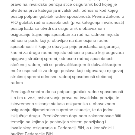
pravo na invalidsku penziju stiče osiguranik kod kojeg je
utvrđena prva kategorija invalidnosti, odnosno kod kojeg
postoji potpuni gubitak radne sposobnosti. Prema Zakonu o
PIO gubitak radne sposobnosti (prva kategorija invalidnosti)
postoji kada se utvrdi da osiguranik u obaveznom
osiguranju trajno nije sposoban za rad na radnom mjestu
odnosno poslu koji je obavljao na dan ocjene radne
sposobnosti ili koje je obavljao prije prestanka osiguranja,
kao ni za drugo radno mjesto odnosno posao koji odgovara
njegovoj stručnoj spremi, odnosno radnoj sposobnosti
stečenoj radom, niti se prekvalifikacijom ili dokvalifikacijom
može osposobiti za druge poslove koji odgovaraju njegovoj
stručnoj spremi odnosno radnoj sposobnosti stečenoj
radom.
Predlagač smatra da su potpuni gubitak radne sposobnosti
i, s tim u vezi, ostvarivanje prava na invalidsku penziju, te
istovremeno sticanje statusa osiguranika u obaveznom
osiguranju dijametralno suprotne situacije, te da jedna
isključuje drugu. Predloženom dopunom zakonodavac štiti
temelje na kojima je postavljen sistem penzijskog i
invalidskog osiguranja u Federaciji BiH, a u konačnici i
budžet Federacije BiH.