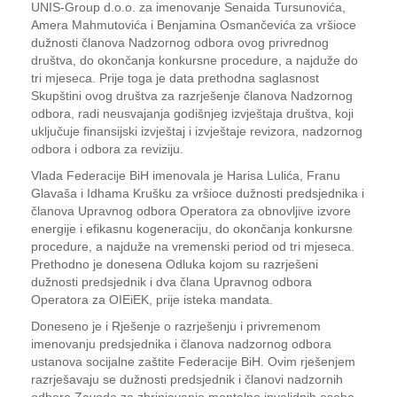
UNIS-Group d.o.o. za imenovanje Senaida Tursunovića,
Amera Mahmutovića i Benjamina Osmančevića za vršioce
dužnosti članova Nadzornog odbora ovog privrednog
društva, do okončanja konkursne procedure, a najduže do
tri mjeseca. Prije toga je data prethodna saglasnost
Skupštini ovog društva za razrješenje članova Nadzornog
odbora, radi neusvajanja godišnjeg izvještaja društva, koji
uključuje finansijski izvještaj i izvještaje revizora, nadzornog
odbora i odbora za reviziju.
Vlada Federacije BiH imenovala je Harisa Lulića, Franu
Glavaša i Idhama Krušku za vršioce dužnosti predsjednika i
članova Upravnog odbora Operatora za obnovljive izvore
energije i efikasnu kogeneraciju, do okončanja konkursne
procedure, a najduže na vremenski period od tri mjeseca.
Prethodno je donesena Odluka kojom su razrješeni
dužnosti predsjednik i dva člana Upravnog odbora
Operatora za OIEiEK, prije isteka mandata.
Doneseno je i Rješenje o razrješenju i privremenom
imenovanju predsjednika i članova nadzornog odbora
ustanova socijalne zaštite Federacije BiH. Ovim rješenjem
razrješavaju se dužnosti predsjednik i članovi nadzornih