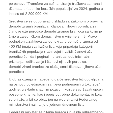
po osnovu “Transfera za sufinansiranje troškova sahrana i
dženaza pripadnika boračkih populacija” za 2024. godinu u
iznosu od 2.200.000 KM.
Sredstva će se odobravati u skladu sa Zakonom o pravima
demobiliziranih branilaca i članova njihovih porodica za
članove uže porodice demobiliziranog branioca sa kojim je
živio u zajedničkom domaćinstvu u vrijeme smrti. Pravo
podnošenja zahtjeva za jednokratnu pomoć u iznosu od
400 KM imaju sva fizička lica koja pripadaju kategoriji
branilačkih populacija (ratni vojni invalidi, članovi uže
porodice šehida i poginulih branioca, dobitnici ratnih
priznanja i odlikovanja i članovi njihovih porodica,
demobilizirani branioci za slučaj smrti članova njihove uže
porodice).
U obrazloženju je navedeno da će sredstva biti dodjeljivana
na osnovu pojedinačnih zahtjeva podnesenih u toku 2024.
godine, u skladu s javnim pozivom koji će sadržavati opće i
posebne kriterije, kao i popis potrebne dokumentacije koja
se prilaže, a bit će objavljen na web stranici Federalnog
ministarstva i najmanje u jednom dnevnom listu.
Federalni ministar za pitanja boraca i invalida odbrambeno-