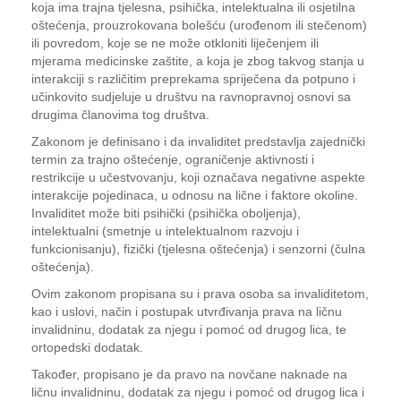
koja ima trajna tjelesna, psihička, intelektualna ili osjetilna
oštećenja, prouzrokovana bolešću (urođenom ili stečenom)
ili povredom, koje se ne može otkloniti liječenjem ili
mjerama medicinske zaštite, a koja je zbog takvog stanja u
interakciji s različitim preprekama spriječena da potpuno i
učinkovito sudjeluje u društvu na ravnopravnoj osnovi sa
drugima članovima tog društva.
Zakonom je definisano i da invaliditet predstavlja zajednički
termin za trajno oštećenje, ograničenje aktivnosti i
restrikcije u učestvovanju, koji označava negativne aspekte
interakcije pojedinaca, u odnosu na lične i faktore okoline.
Invaliditet može biti psihički (psihička oboljenja),
intelektualni (smetnje u intelektualnom razvoju i
funkcionisanju), fizički (tjelesna oštećenja) i senzorni (čulna
oštećenja).
Ovim zakonom propisana su i prava osoba sa invaliditetom,
kao i uslovi, način i postupak utvrđivanja prava na ličnu
invalidninu, dodatak za njegu i pomoć od drugog lica, te
ortopedski dodatak.
Također, propisano je da pravo na novčane naknade na
ličnu invalidninu, dodatak za njegu i pomoć od drugog lica i