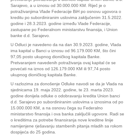
Sarajevo, a u iznosu od 30.000.000 KM. Riječ je o
potraživanjima Vlade Federacije BiH po osnovu ugovora o
kreditu po subordiniranim uslovima zaključenim 31.5.2022.
godine i 28.3.2023. godine između Vlade Federacije,
zastupane po Federalnom ministarstvu finansija, i Union
banke d.d. Sarajevo.
U Odluci je navedeno da na dan 30.9.2023. godine, Vlada
ima kapital u Banci u iznosu od 96.179.000 KM, što čini
97,05 posto ukupnog dioničkog kapitala Banke.
Pretvaranjem navedenih potraživanja ovaj kapital će se
povećati na iznos od 126.179.000 KM ili 97,74 posto
ukupnog dioničkog kapitala Banke.
U razlozima za donošenje Odluke navodi se da je Vlada na
sjednicama 19. maja 2022. godine, te 23. marta 2023.
godine donijela odluke o odobravanju kredita Union banci
d.d. Sarajevo po subordiniranim uslovima u iznosima od po
15.000.000 KM, a na osnovu čega su Federalno
ministarstvo finansija i ova banka zaključili ugovore. Radi se
o kreditima za potrebe finansiranja nove kreditne linije
namijenjene rješavanju stambenih pitanja mladih sa rokom
dospijeća do 25 godina.