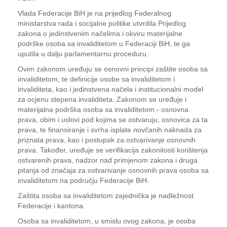
Vlada Federacije BiH je na prijedlog Federalnog
ministarstva rada i socijalne politike utvrdila Prijedlog
zakona o jedinstvenim načelima i okviru materijalne
podrške osoba sa invaliditetom u Federaciji BiH, te ga
uputila u dalju parlamentarnu proceduru.
Ovim zakonom uređuju se osnovni principi zaštite osoba sa
invaliditetom, te definicije osobe sa invaliditetom i
invaliditeta, kao i jedinstvena načela i institucionalni model
za ocjenu stepena invaliditeta. Zakonom se uređuje i
materijalna podrška osoba sa invaliditetom - osnovna
prava, obim i uslovi pod kojima se ostvaruju, osnovica za ta
prava, te finansiranje i svrha isplate novčanih naknada za
priznata prava, kao i postupak za ostvarivanje osnovnih
prava. Također, uređuje se verifikacija zakonitosti korištenja
ostvarenih prava, nadzor nad primjenom zakona i druga
pitanja od značaja za ostvarivanje osnovnih prava osoba sa
invaliditetom na području Federacije BiH.
Zaštita osoba sa invaliditetom zajednička je nadležnost
Federacije i kantona.
Osoba sa invaliditetom, u smislu ovog zakona, je osoba