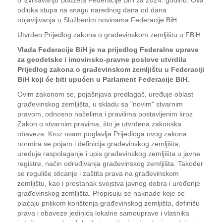
o izvršavanju Budžeta Federacije BiH za 2024. godinu. Ova
odluka stupa na snagu narednog dana od dana
objavljivanja u Službenim novinama Federacije BiH.
Utvrđen Prijedlog zakona o građevinskom zemljištu u FBiH
Vlada Federacije BiH je na prijedlog Federalne uprave
za geodetske i imovinsko-pravne poslove utvrdila
Prijedlog zakona o građevinskom zemljištu u Federaciji
BiH koji će biti upućen u Parlament Federacije BiH.
Ovim zakonom se, pojašnjava predlagač, uređuje oblast
građevinskog zemljišta, u skladu sa "novim" stvarnim
pravom, odnosno načelima i pravilima postavljenim kroz
Zakon o stvarnim pravima, što je utvrđena zakonska
obaveza. Kroz osam poglavlja Prijedloga ovog zakona
normira se pojam i definicija građevinskog zemljišta,
uređuje raspolaganje i upis građevinskog zemljišta u javne
registre, način određivanja građevinskog zemljišta. Također
se reguliše sticanje i zaštita prava na građevinskom
zemljištu, kao i prestanak svojstva javnog dobra i uređenje
građevinskog zemljišta. Propisuju se naknade koje se
plaćaju prilikom korištenja građevinskog zemljišta, definišu
prava i obaveze jedinica lokalne samouprave i vlasnika