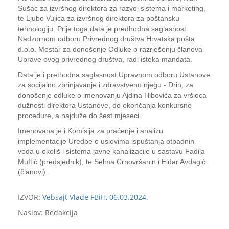
Sušac za izvršnog direktora za razvoj sistema i marketing,
te Ljubo Vujica za izvršnog direktora za poštansku
tehnologiju. Prije toga data je predhodna saglasnost
Nadzornom odboru Privrednog društva Hrvatska pošta
d.o.o. Mostar za donošenje Odluke o razrješenju članova
Uprave ovog privrednog društva, radi isteka mandata.
Data je i prethodna saglasnost Upravnom odboru Ustanove
za socijalno zbrinjavanje i zdravstvenu njegu - Drin, za
donošenje odluke o imenovanju Ajdina Hibovića za vršioca
dužnosti direktora Ustanove, do okončanja konkursne
procedure, a najduže do šest mjeseci.
Imenovana je i Komisija za praćenje i analizu
implementacije Uredbe o uslovima ispuštanja otpadnih
voda u okoliš i sistema javne kanalizacije u sastavu Fadila
Muftić (predsjednik), te Selma Crnovršanin i Eldar Avdagić
(članovi).
IZVOR:
Vebsajt Vlade FBiH, 06.03.2024.
Naslov: Redakcija