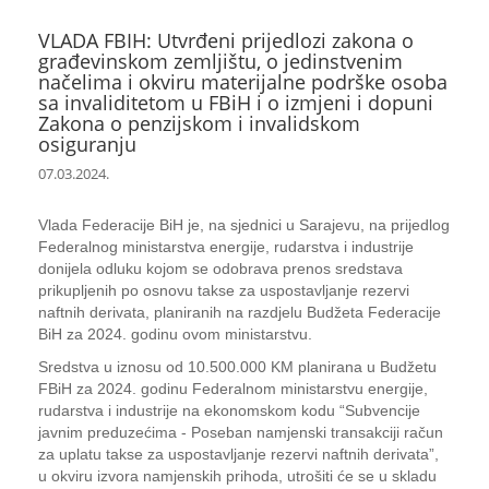
VLADA FBIH: Utvrđeni prijedlozi zakona o
građevinskom zemljištu, o jedinstvenim
načelima i okviru materijalne podrške osoba
sa invaliditetom u FBiH i o izmjeni i dopuni
Zakona o penzijskom i invalidskom
osiguranju
07.03.2024.
Vlada Federacije BiH je, na sjednici u Sarajevu, na prijedlog
Federalnog ministarstva energije, rudarstva i industrije
donijela odluku kojom se odobrava prenos sredstava
prikupljenih po osnovu takse za uspostavljanje rezervi
naftnih derivata, planiranih na razdjelu Budžeta Federacije
BiH za 2024. godinu ovom ministarstvu.
Sredstva u iznosu od 10.500.000 KM planirana u Budžetu
FBiH za 2024. godinu Federalnom ministarstvu energije,
rudarstva i industrije na ekonomskom kodu “Subvencije
javnim preduzećima - Poseban namjenski transakciji račun
za uplatu takse za uspostavljanje rezervi naftnih derivata”,
u okviru izvora namjenskih prihoda, utrošiti će se u skladu