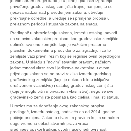
jednih spram drugih kada je u pitanju planska izgradnja i
privođenje građevinskog zemljišta trajnoj namjeni, te se
rješava nadzor nad provođenjem zakona, utvrđuju
prekršajne odredbe, a uređuje se i primjena propisa u
prelaznom periodu i stupanje zakona na snagu.
Predlagač u obrazloženju zakona, između ostalog, navodi
da se ovim zakonskim propisom kao građevinsko zemljište
definiše sve ono zemljište koje je važećim prostorno-
planskim dokumentima predviđeno za izgradnju i za to
zemljište važi pravni režim koji se reguliše ovim prijedlogom
zakona. U skladu s "novim" stvarnim pravom, načelom
jednovrsnosti vlasništva i jedinstva nekretnine u ovom
prijedlogu zakona se ne pravi razlika između gradskog
građevinskog zemljišta (koje je nekada bilo u isključivo
društvenom vlasništvu) i ostalog građevinskog zemljišta
(koje je moglo biti i u privatnom vlasništvu), nego se sve
građevinsko zemljište posmatra kao cjelina i ima isti status.
U razlozima za donošenje ovog zakonskog propisa
predlagač, između ostalog, podsjeća da od 2014. godine
počinje primjena Zakon o stvarnim pravima kojim se nakon
dugo vremena oblast stvarnih prava vraća
srednjeevropskoj tradiciji, uvodi načelo jednovrsnosti