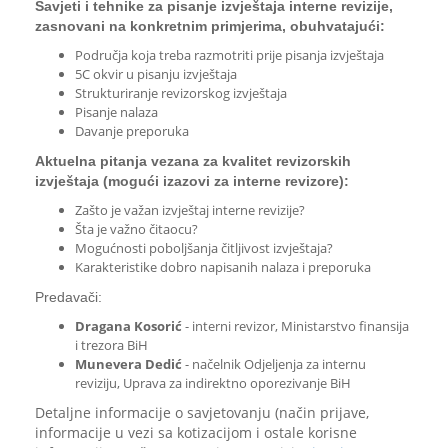
Savjeti i tehnike za pisanje izvještaja interne revizije,
zasnovani na konkretnim primjerima, obuhvatajući:
Područja koja treba razmotriti prije pisanja izvještaja
5C okvir u pisanju izvještaja
Strukturiranje revizorskog izvještaja
Pisanje nalaza
Davanje preporuka
Aktuelna pitanja vezana za kvalitet revizorskih
izvještaja (mogući izazovi za interne revizore):
Zašto je važan izvještaj interne revizije?
Šta je važno čitaocu?
Mogućnosti poboljšanja čitljivost izvještaja?
Karakteristike dobro napisanih nalaza i preporuka
Predavači:
Dragana Kosorić
- interni revizor, Ministarstvo finansija
i trezora BiH
Munevera Dedić
- načelnik Odjeljenja za internu
reviziju, Uprava za indirektno oporezivanje BiH
Detaljne informacije o savjetovanju (način prijave,
informacije u vezi sa kotizacijom i ostale korisne