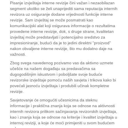
Pisanje izvještaja interne revizije čini važan i nezaobilazan
segment ukoliko se želi unaprijediti sama reputacija internih
revizora uz osiguranje dodane vrijednosti funkcije interne
revizije. Sam izvještaj se može posmatrati kao
komunikacijski alat koji osigurava informacije o rezultatima
provedene interne revizije, dok, s druge strane, kvalitetan
izvještaj može predstavljati i potencijalno sredstvo za
impresioniranje, budući da je to jedini direktni “proizvod”
nakon obvaljene interne revizije, što mu dodatno daje na
važnosti.
Zbog svega navedenog pozivamo vas da aktivno uzmete
učešće na našem događaju sa predavačima sa
dugogodišnjim iskustvom i poboljšate svoje buduće
revizorske izvještaje pomoću naših savjeta i trikova kako bi
povećali jasnoću izvještaja i produbili učinak kompletne
revizije.
Savjetovanje će omogućiti učesnicima da steknu
informacije i praktična znanja koja se odnose na aktivnosti
internih revizora prilikom sačinjavanja revizorskih izvještaja,
kao i znanja koja se odnose na kriterije i kvalitet izvještaja u
internoj reviziji, a koje će moći primijeniti u svom budućem