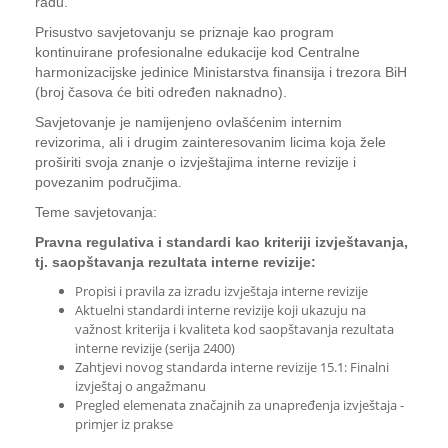
radu.
Prisustvo savjetovanju se priznaje kao program
kontinuirane profesionalne edukacije kod Centralne
harmonizacijske jedinice Ministarstva finansija i trezora BiH
(broj časova će biti određen naknadno).
Savjetovanje je namijenjeno ovlašćenim internim
revizorima, ali i drugim zainteresovanim licima koja žele
proširiti svoja znanje o izvještajima interne revizije i
povezanim područjima.
Teme savjetovanja:
Pravna regulativa i standardi kao kriteriji izvještavanja,
tj. saopštavanja rezultata interne revizije:
Propisi i pravila za izradu izvještaja interne revizije
Aktuelni standardi interne revizije koji ukazuju na
važnost kriterija i kvaliteta kod saopštavanja rezultata
interne revizije (serija 2400)
Zahtjevi novog standarda interne revizije 15.1: Finalni
izvještaj o angažmanu
Pregled elemenata značajnih za unapređenja izvještaja -
primjer iz prakse