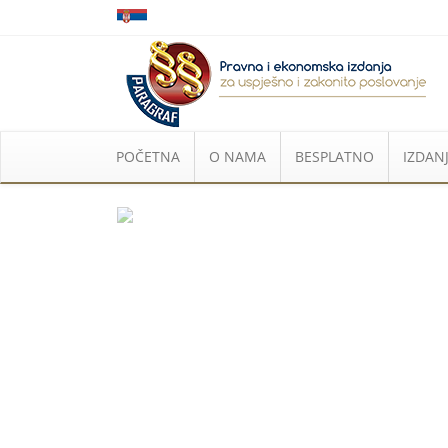
POČETNA
O NAMA
BESPLATNO
IZDANJ