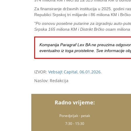
974 miliona KM i veći su za 525 miliona KM u odnosu 
Za finansiranje državnih institucija u 2025. godini r
Republici Srpskoj tri milijarde i 86 miliona KM i Brčk
“Po osnovu posebne putarine za izgradnju auto-putev
Srpska 165 miliona KM i Distrikt Brčko osam milion
Kompanija Paragraf Lex BA ne preuzima odgovornost 
eventualno iz toga proistekne. Sve informacije obj
IZVOR:
Vebsajt Capital, 06.01.2026.
Naslov: Redakcija
Radno vrijeme:
Ponedjeljak - petak
7:30 - 15:30