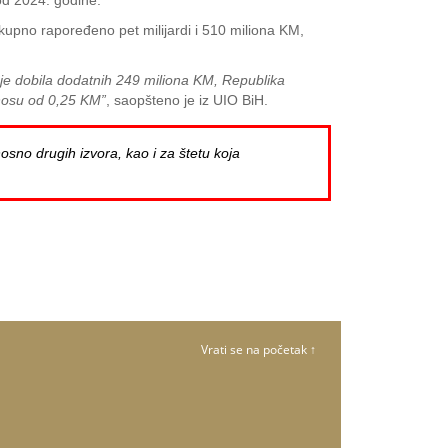
od 2024. godine.
 ukupno rapoređeno pet milijardi i 510 miliona KM,
 je dobila dodatnih 249 miliona KM, Republika
znosu od 0,25 KM”
, saopšteno je iz UIO BiH.
osno drugih izvora, kao i za štetu koja
Vrati se na početak ↑