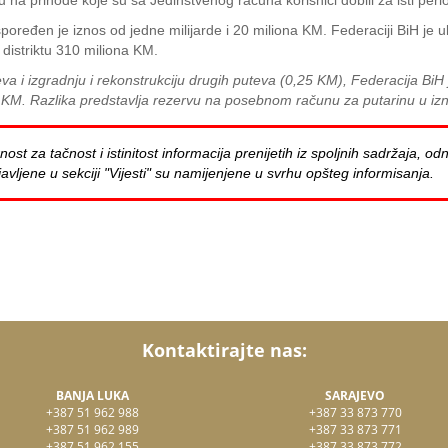
na prihode koje su sa Jedinstvenog računa korisnici dobili za isti peri
aspoređen je iznos od jedne milijarde i 20 miliona KM. Federaciji BiH je
o distriktu 310 miliona KM.
a i izgradnju i rekonstrukciju drugih puteva (0,25 KM), Federacija BiH
a KM. Razlika predstavlja rezervu na posebnom računu za putarinu u i
za tačnost i istinitost informacija prenijetih iz spoljnih sadržaja, odn
avljene u sekciji "Vijesti" su namijenjene u svrhu opšteg informisanja.
Kontaktirajte nas:
BANJA LUKA
SARAJEVO
+387 51 962 988
+387 33 873 770
+387 51 962 989
+387 33 873 771
+387 51 962 155
+387 33 873 772