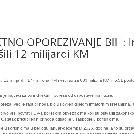
NO OPOREZIVANJE BIH: Ind
ili 12 milijardi KM
 su 12 milijardi i 177 miliona KM i veći su za 633 miliona KM ili 5,51 po
 je najveći iznos indirektnih poreza od uspostave institucije.
poreza, već je rast prihoda bio uslovljen dijelom inflatornim kretanjima,
 prvo vrši povrat PDV-a poreskim obveznicima koji su ostvarili zakonsk
M. Ostatak prikupljenih prihoda otišao je u raspodjelu korisnicima.
djelu korisnicima u periodu januar-decembar 2025. godine, a to su država, e