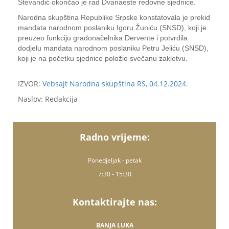
Stevandić okončao je rad Dvanaeste redovne sjednice.
Narodna skupština Republike Srpske konstatovala je prekid
mandata narodnom poslaniku Igoru Žuniću (SNSD), koji je
preuzeo funkciju gradonačelnika Dervente i potvrdila
dodjelu mandata narodnom poslaniku Petru Jeliću (SNSD),
koji je na početku sjednice položio svečanu zakletvu.
IZVOR:
Vebsajt Narodna skupština RS, 04.12.2024.
Naslov: Redakcija
Radno vrijeme:
Ponedjeljak - petak
7:30 - 15:30
Kontaktirajte nas:
BANJA LUKA