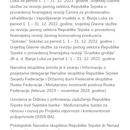
Luka za period 1. 1 – 31. 12. 2023. godine, Izvještaj Glavne
službe za reviziju javnog sektora Republike Srpske o
provedenoj finansijskoj reviziji Centra za profesionalnu
rehabilitaciju i zapošljavanje invalida a. d. Banja Luka za
period 1. 1 – 31. 12. 2022. godine, Izvještaj Glavne službe
za reviziju javnog sektora Republike Srpske o provedenoj
finansijskoj reviziji Javnog komunalnog preduzeća
“Sokolac” Sokolac za period 1. 1 – 31. 12. 2022. godine i
Izvještaj Glavne službe za reviziju javnog sektora Republike
Srpske o provedenoj finansijskoj reviziji “Gradsko groblje”
JK a. d. Banja Luka za period 1. 1 – 31. 12. 2022. godine.
Narodna skupština primila je k znanju i Informaciju o
posjetama delegacije Narodne skupštine Republike Srpske
Savjetu Federacije i Državnoj dumi Federalne skupštine
Ruske Federacije i Ministarstvu inostranih poslova Ruske
Federacije (februar 2023 – novembar 2024. godine).
Usvojena je Odluka o prihvatanju zaduženja Republike
Srpske kod Svjetske banke - Međunarodne banke za
obnovu i razvoj po Projektu otpornosti i konkurentnosti
poljoprivrede (9359-BA).
Predsjednik Narodne skupštine Republike Srpske dr Nenad