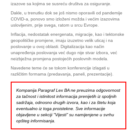
izazove sa kojima se susreću društva za osiguranje.
Dakle, u trenutku dok se još nismo oporavili od pandemije
COVID-a, ponovo smo izloženi možda i većim izazovima
uslovljenim, prije svega, ratom u srcu Evrope.
Inflacija, nedostatak energenata, migracije, kao i tektonske
geopolitičke promjene, imaju izuzetno velik uticaj i na
poslovanje u ovoj oblasti. Digitalizacija kao način
unapređenja poslovanja već dugo nije stvar izbora, već
neizbježna promjena postojećih poslovnih modela.
Navedene teme će se tokom konferencije izlagati u
različitim formama (predavanja, paneli, prezentacije).
Kompanija Paragraf Lex BA ne preuzima odgovornost
za tačnost i istinitost informacija prenijetih iz spoljnih
sadržaja, odnosno drugih izvora, kao i za štetu koja
eventualno iz toga proistekne. Sve informacije
objavljene u sekciji "Vijesti" su namijenjene u svrhu
opšteg informisanja.