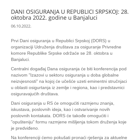
DANI OSIGURANJA U REPUBLICI SRPSKOJ: 28.
oktobra 2022. godine u Banjaluci
06.10.2022.
Prvi Dani osiguranja u Republici Srpskoj (DORS) u
organizaciji Udruženja društava za osiguranje Privredne
komore Republike Srpske održaće se 28. oktobra u
Banjaluci.
Centralni događaj Dana osiguranja će biti konferencija pod
nazivom "Izazovi u sektoru osiguranja u doba globalne
neizvjesnosti" na kojoj će učešće uzeti eminentni stručnjaci
u oblasti osigurtanja iz zemlje i regiona, kao i predstavnici
osiguravajućih društava.
Dani osiguranja u RS će omogućiti razmjenu znanja,
iskustava, poslovnih ideja, kao i ostvarivanje novih
poslovnih kontakata. DORS će takođe omogućiti i
"opušteniju" formu razmjene mišljenja tokom druženja koje
je predviđeno.
Na konferenciji ćemo pokušati pronaći rješenja za aktuelne