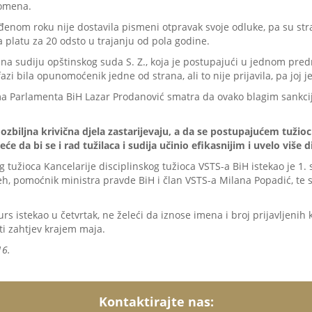
pomena.
dviđenom roku nije dostavila pismeni otpravak svoje odluke, pa su
a platu za 20 odsto u trajanju od pola godine.
e na sudiju opštinskog suda S. Z., koja je postupajući u jednom pre
zi bila opunomoćenik jedne od strana, ali to nije prijavila, pa joj
a Parlamenta BiH Lazar Prodanović smatra da ovako blagim sankcij
ozbiljna krivična djela zastarijevaju, a da se postupajućem tuž
e da bi se i rad tužilaca i sudija učinio efikasnijim i uvelo više d
g tužioca Kancelarije disciplinskog tužioca VSTS-a BiH istekao je 1.
h, pomoćnik ministra pravde BiH i član VSTS-a Milana Popadić, te s
rs istekao u četvrtak, ne želeći da iznose imena i broj prijavljenih 
ti zahtjev krajem maja.
16.
Kontaktirajte nas: