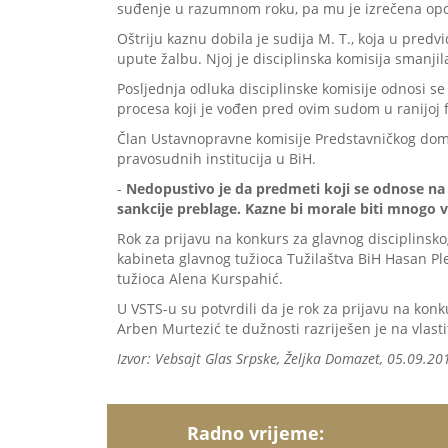
suđenje u razumnom roku, pa mu je izrečena o
Oštriju kaznu dobila je sudija M. T., koja u pre
upute žalbu. Njoj je disciplinska komisija smanjil
Posljednja odluka disciplinske komisije odnosi s
procesa koji je vođen pred ovim sudom u ranijoj fa
Član Ustavnopravne komisije Predstavničkog dom
pravosudnih institucija u BiH.
-
Nedopustivo je da predmeti koji se odnose na 
sankcije preblage. Kazne bi morale biti mnogo već
Rok za prijavu na konkurs za glavnog disciplinsko
kabineta glavnog tužioca Tužilaštva BiH Hasan Ple
tužioca Alena Kurspahić.
U VSTS-u su potvrdili da je rok za prijavu na konku
Arben Murtezić te dužnosti razriješen je na vlasti
Izvor: Vebsajt Glas Srpske, Željka Domazet, 05.09.20
Radno vrijeme: