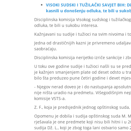
VISOKI SUDSKI I TUŽILAČKI SAVJET BIH: Di
kasnili u donošenju odluka, te bili u suko
Disciplinska komisija Visokog sudskog i tužilačkog 
odluka, te bili u sukobu interesa.
Kažnjavani su sudije i tužioci na svim nivoima 
Jedna od drastičnijih kazni je privremeno udaljav
saobraćaju.
Disciplinska komisija nerijetko izriče sankcije i
U toku ove godine sudije i tužioci našli su se pre
je kažnjen smanjenjem plate od deset odsto u traj
bilo šta preduzeo pune četiri godine i devet mjese
- Njegov nerad doveo je i do nastupanja apsolutne
nije ništa uradio na predmetu. Višegodišnjim nep
komisije VSTS-a.
Z. F., koja je predsjednik jednog opštinskog sud
Opomenu je dobila i sudija opštinskog suda M. M.
rješavala je one predmete koji nisu bili hitni i u
sudija Dž. L., koji je zbog toga lani ostvario sam