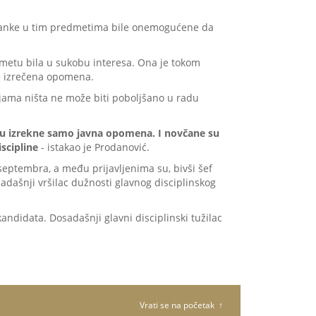
 stranke u tim predmetima bile onemogućene da
dmetu bila u sukobu interesa. Ona je tokom
 je izrečena opomena.
ama ništa ne može biti poboljšano u radu
iocu izrekne samo javna opomena. I novčane su
iscipline
- istakao je Prodanović.
 septembra, a među prijavljenima su, bivši šef
adašnji vršilac dužnosti glavnog disciplinskog
kandidata. Dosadašnji glavni disciplinski tužilac
Vrati se na početak ↑