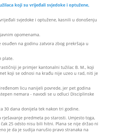
žilaca koji su vrijeđali svjedoke i optužene,
 vrijeđali svjedoke i optužene, kasnili u donošenju
li javnim opomenama.
ine osuđen na godinu zatvora zbog prekršaja u
 plate.
tičniji je primjer kantonalni tužilac B. M., koji
t koji se odnosi na krađu nije uzeo u rad, niti je
dređenom licu nanijeli povrede, jer pet godina
stepen nemara - navodi se u odluci Disciplinske
a 30 dana donijela tek nakon tri godine.
 rješavanje predmeta po starosti. Umjesto toga,
ak 25 odsto nisu bili hitni. Plana se nije držao ni
đeno je da je sudija narušio pravo stranaka na