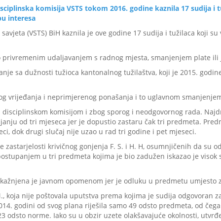
sciplinska komisija
VSTS tokom 2016. godine kaznila 17 sudija i tu
bu interesa
savjeta (VSTS) BiH kaznila je ove godine 17 sudija i tužilaca koji su
i to privremenim udaljavanjem s radnog mjesta, smanjenjem plate i
anje sa dužnosti tužioca kantonalnog tužilaštva, koji je 2015. god
 zbog vrijeđanja i neprimjerenog ponašanja i to uglavnom smanjenjem
d disciplinskom komisijom i zbog sporog i neodgovornog rada. Najdras
anju od tri mjeseca jer je dopustio zastaru čak tri predmeta. Predme
ci, dok drugi slučaj nije uzao u rad tri godine i pet mjeseci.
 zastarjelosti krivičnog gonjenja F. S. i H. H, osumnjičenih da su o
ostupanjem u tri predmeta kojima je bio zadužen iskazao je visok 
a, kažnjena je javnom opomenom jer je odluku u predmetu umjesto z
, koja nije poštovala uputstva prema kojima je sudija odgovoran za
 2014. godini od svog plana riješila samo 49 odsto predmeta, od čega č
o 23 odsto norme. Iako su u obzir uzete olakšavajuće okolnosti, utvr