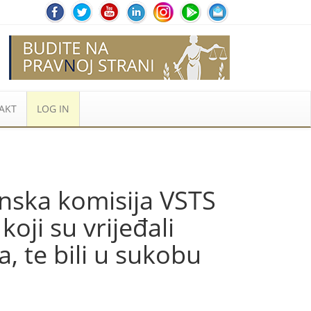
AKT
LOG IN
inska komisija VSTS
oji su vrijeđali
, te bili u sukobu