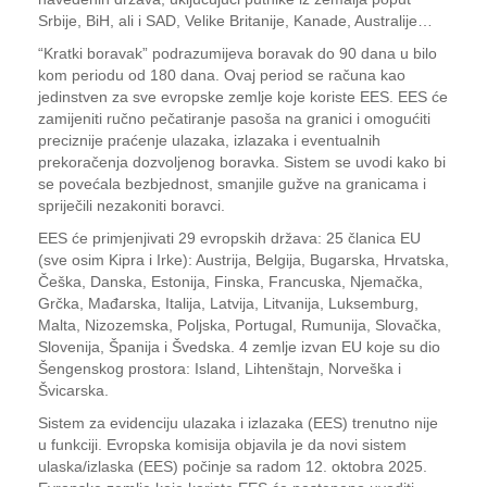
Srbije, BiH, ali i SAD, Velike Britanije, Kanade, Australije…
“Kratki boravak” podrazumijeva boravak do 90 dana u bilo
kom periodu od 180 dana. Ovaj period se računa kao
jedinstven za sve evropske zemlje koje koriste EES. EES će
zamijeniti ručno pečatiranje pasoša na granici i omogućiti
preciznije praćenje ulazaka, izlazaka i eventualnih
prekoračenja dozvoljenog boravka. Sistem se uvodi kako bi
se povećala bezbjednost, smanjile gužve na granicama i
spriječili nezakoniti boravci.
EES će primjenjivati 29 evropskih država: 25 članica EU
(sve osim Kipra i Irke): Austrija, Belgija, Bugarska, Hrvatska,
Češka, Danska, Estonija, Finska, Francuska, Njemačka,
Grčka, Mađarska, Italija, Latvija, Litvanija, Luksemburg,
Malta, Nizozemska, Poljska, Portugal, Rumunija, Slovačka,
Slovenija, Španija i Švedska. 4 zemlje izvan EU koje su dio
Šengenskog prostora: Island, Lihtenštajn, Norveška i
Švicarska.
Sistem za evidenciju ulazaka i izlazaka (EES) trenutno nije
u funkciji. Evropska komisija objavila je da novi sistem
ulaska/izlaska (EES) počinje sa radom 12. oktobra 2025.