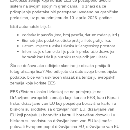
Evropske zemlje koje koriste EES će postepeno uvoditi
sistem na svojim spoljnim granicama. To znači da će
prikupljanje podataka biti postepeno uvedeno na graničnim
prelazima, uz punu primjenu do 10. aprila 2026. godine.
EES automatski bilježi:
Podatke iz pasoša (ime, broj pasoša, datum rođenja, itd.).
Biometrijske podatke: otiske prstiju i fotografiju lica.
Datum i mjesto ulaska i izlaska iz Šengenskog prostora.
Informacije o tome da li je putnik prekoračio dozvoljeni
boravak kao i da li je putniku ranije odbijan ulazak.
Šta se dešava ako odbijete skeniranje otisaka prstiju ili
fotografisanje lica? Ako odbijete da date svoje biometrijske
podatke, biće vam uskraćen ulazak na teritoriju evropskih
zemalja koje koriste EES.
EES (Sistem ulaska i izlaska) se ne primjenjuje na:
Državljane evropskih zemalja koje koriste EES, kao i Kipra i
Irske, državljane van EU koji posjeduju boravišnu kartu i u
bliskom su srodstvu sa državljaninom EU, državljane van
EU koji posjeduju boravišnu kartu ili boravišnu dozvolu i u
bliskom su srodstvu sa državljaninom van EU koji može
putovati Evropom poput državljanina EU, državljane van EU