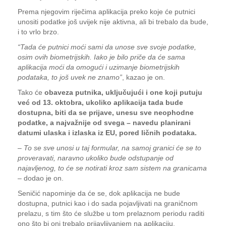
Prema njegovim riječima aplikacija preko koje će putnici
unositi podatke još uvijek nije aktivna, ali bi trebalo da bude,
i to vrlo brzo.
“Tada će putnici moći sami da unose sve svoje podatke,
osim ovih biometrijskih. Iako je bilo priče da će sama
aplikacija moći da omogući i uzimanje biometrijskih
podataka, to još uvek ne znamo”
, kazao je on.
Tako će
obaveza putnika, uključujući i one koji putuju
već od 13. oktobra, ukoliko aplikacija tada bude
dostupna, biti da se prijave, unesu sve neophodne
podatke, a najvažnije od svega – navedu planirani
datumi ulaska i izlaska iz EU, pored ličnih podataka.
–
To se sve unosi u taj formular, na samoj granici će se to
proveravati, naravno ukoliko bude odstupanje od
najavljenog, to će se notirati kroz sam sistem na granicama
– dodao je on.
Seničić napominje da će se, dok aplikacija ne bude
dostupna, putnici kao i do sada pojavljivati na graničnom
prelazu, s tim što će službe u tom prelaznom periodu raditi
ono što bi oni trebalo prijavljivanjem na aplikaciju.