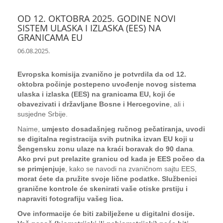
OD 12. OKTOBRA 2025. GODINE NOVI
SISTEM ULASKA I IZLASKA (EES) NA
GRANICAMA EU
06.08.2025.
Evropska komisija zvanično je potvrdila da od 12.
oktobra počinje postepeno uvođenje novog sistema
ulaska i izlaska (EES) na granicama EU, koji će
obavezivati i državljane Bosne i Hercegovine
, ali i
susjedne Srbije.
Naime,
umjesto dosadašnjeg ručnog pečatiranja, uvodi
se digitalna registracija svih putnika izvan EU koji u
Šengensku zonu ulaze na kraći boravak do 90 dana
.
Ako prvi put prelazite granicu od kada je EES počeo da
se primjenjuje
, kako se navodi na zvaničnom sajtu EES,
morat ćete da pružite svoje lične podatke. Službenici
granične kontrole će skenirati vaše otiske prstiju i
napraviti fotografiju vašeg lica.
Ove informacije će biti zabilježene u digitalni dosije.