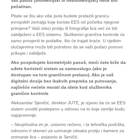
Vaš pasoš (biometrijski ili nebiometrijski) neće biti
pečatiran.
Pitate se šta ako više puta budete prelazili granicu
evropskih zemalja koje koriste EES od početka njegove
primjene? Vaši otisci prstiju ili fotografija lica već će biti
zabilježeni u EES sistemu. Službenici granične kontrole će
samo provjeriti te podatke, što će trajati kraće. U rijetkim
slučajevima može biti potrebno da se vaši podaci ponovo
prikupe i zabilježe.
Ako posjedujete biometrijski pasoš, moći ćete brže da
uđete koristeći sistem za samouslugu (ako je
dostupan na tom graničnom prelazu). Ako je vaš
digitalni dosije bez ikakvih prepreka za putovanje,
najčešće nećete morati da idete kod službenika
granične kontrole
.
Aleksandar Sjeničić, direktor JUTE, je izjavio da će se EES
sistem uvoditi postepeno u odnosu na to koje zemlje budu
najspremnije.
–
Neophodna im je, ustavno rečeno, i ta tehnička podrška,
odnosno ti skeneri za uzimanje otisaka prstiju i kamere za
snimanje lica
– pojasnio je Seničić.