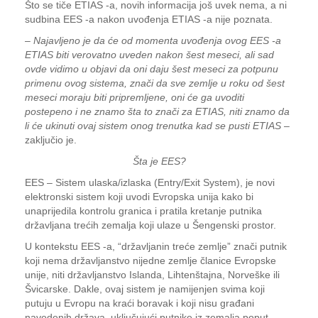
Što se tiče ETIAS -a, novih informacija još uvek nema, a ni
sudbina EES -a nakon uvođenja ETIAS -a nije poznata.
–
Najavljeno je da će od momenta uvođenja ovog EES -a
ETIAS biti verovatno uveden nakon šest meseci, ali sad
ovde vidimo u objavi da oni daju šest meseci za potpunu
primenu ovog sistema, znači da sve zemlje u roku od šest
meseci moraju biti pripremljene, oni će ga uvoditi
postepeno i ne znamo šta to znači za ETIAS, niti znamo da
li će ukinuti ovaj sistem onog trenutka kad se pusti ETIAS
–
zaključio je.
Šta je EES?
EES – Sistem ulaska/izlaska (Entry/Exit System), je novi
elektronski sistem koji uvodi Evropska unija kako bi
unaprijedila kontrolu granica i pratila kretanje putnika
državljana trećih zemalja koji ulaze u Šengenski prostor.
U kontekstu EES -a, “državljanin treće zemlje” znači putnik
koji nema državljanstvo nijedne zemlje članice Evropske
unije, niti državljanstvo Islanda, Lihtenštajna, Norveške ili
Švicarske. Dakle, ovaj sistem je namijenjen svima koji
putuju u Evropu na kraći boravak i koji nisu građani
navedenih država, uključujući putnike iz zemalja poput