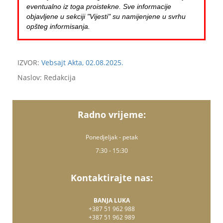
eventualno iz toga proistekne. Sve informacije
objavljene u sekciji "Vijesti" su namijenjene u svrhu
opšteg informisanja.
IZVOR:
Vebsajt Akta, 02.08.2025.
Naslov: Redakcija
Radno vrijeme:
Ponedjeljak - petak
7:30 - 15:30
Kontaktirajte nas:
BANJA LUKA
+387 51 962 988
+387 51 962 989