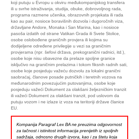
koji putuju u Evropu u okviru međukompanijskog transfera
ili u svrhe istraživanja, studija, obuke, dobrovoljnog rada,
programa razmene učenika, obrazovnih projekata ili rada
kao au pair, nosioce boravišnih dozvola i dugoročnih viza,
državljane Andore, Monaka i San Marina, kao i nosioce
pasoša izdatih od strane Vatikan Grada ili Svete Stolice,
osobe oslobođene graničnih provjera ili kojima su
dodijeljene određene privilegije u vezi sa graničnim
provjerama (npr. šefovi država, prekogranični radnici, itd.),
osobe koje nisu obavezne da prelaze spoljne granice
isključivo na graničnim prelazima i tokom fiksnih radnih sati,
osobe koje posjeduju važeću dozvolu za lokalni granični
saobraćaj, članove posade putničkih i teretnih vozova na
međunarodnim povezujućim putovanjima, osobe koje
posjeduju važeći Dokument za olakšani željezničkim tranzit
ili važeći Dokument za olakšani tranzit, pod uslovom da
putuju vozom i ne izlaze iz voza na teritoriji države članice
EU.
Kompanija Paragraf Lex BA ne preuzima odgovornost
za tačnost i istinitost informacija prenijetih iz spoljnih
sadržaja, odnosno drugih izvora, kao i za štetu koja