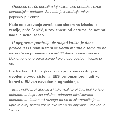
–
Odnosno oni će unositi u taj sistem sve podatke i uzeti
biometrijske podatke. Za sada je instrukcija takva
–
pojasnio je Seničić.
Kada se putovanje završi sam sistem na izlasku iz
zemlje
, priča Seničić,
u zavisnosti od datuma, će notirati
kada je neko izašao.
–
U njegovom portfoliju će stajati koliko je dana
proveo u EU, sam sistem će voditi računa o tome da ne
može da se provede više od 90 dana u šest meseci
.
Dakle, to je ono ograničenje koje inače postoji
– kazao je
on.
Predsednik JUTE naglašava i da je
najveći razlog za
uvođenje ovog sistema, EES, ogroman broj ljudi koji
boravi u EU van navedenih ograničenja.
–
Ima i veliki broj izbeglica i jako veliki broj ljudi koji koriste
dokumenta koja nisu validna, odnosno falsifikovana
dokumenta. Jedan od razloga da se to iskontroliše jeste
upravo ovaj sistem koji to sve treba da objedini
– istakao je
Seničić.