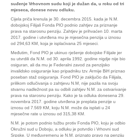
suđenje Vrhovnom sudu koji je dužan da, u roku od tri
mjeseca, donese novu odluku.
Cijela priča krenula je 30. decembra 2015. kada je N.M.
dobojskoj Filijali Fonda PIO podnio zahtjev za priznanje
prava na starosnu penziju. Zahtjev je prihvaćen 10. marta
2017. godine i utvrđena mu je mjesečna penzija u iznosu
od 294,63 KM, koja je isplaćivana 25 mjeseci.
Međutim, Fond PIO je ukinuo rješenje dobojske Filijale jer
su utvrdili da N.M. od 30. aprila 1992. godine nigdje nije bio
osiguran, ali da mu je Federalni zavod za penzijsko
invalidsko osiguranje kao pripadniku tzv. Armije BiH priznao
poseban staž osiguranja. Fond PIO je zaključio da Filijala,
prilikom odlučivanja o zahtjevu N.M, nije pazila na svoju
stvarnu nadležnost pa su odbili zahtjev N.M. za ostvarivanje
prava na starosnu penziju. Kako je ta odluka donesena 29.
novembra 2017. godine utvrđena je preplata penzije u
iznosu od 7.569 KM, koju N.M. može da isplati u 24
mjesečne rate u iznosu od 315,38 KM.
N.M. je potom podnio tužbu protiv Fonda PIO, koju je odbio
Okružni sud u Doboju, a odluku je potvrdio i Vrhovni sud
Srpske. U međuvremenu je N.M. priznato pravo na penziju