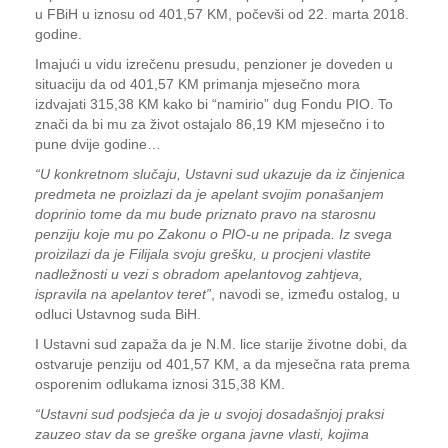
u FBiH u iznosu od 401,57 KM, počevši od 22. marta 2018.
godine.
Imajući u vidu izrečenu presudu, penzioner je doveden u
situaciju da od 401,57 KM primanja mjesečno mora
izdvajati 315,38 KM kako bi “namirio” dug Fondu PIO. To
znači da bi mu za život ostajalo 86,19 KM mjesečno i to
pune dvije godine…
“U konkretnom slučaju, Ustavni sud ukazuje da iz činjenica
predmeta ne proizlazi da je apelant svojim ponašanjem
doprinio tome da mu bude priznato pravo na starosnu
penziju koje mu po Zakonu o PIO-u ne pripada. Iz svega
proizilazi da je Filijala svoju grešku, u procjeni vlastite
nadležnosti u vezi s obradom apelantovog zahtjeva,
ispravila na apelantov teret”
, navodi se, između ostalog, u
odluci Ustavnog suda BiH.
I Ustavni sud zapaža da je N.M. lice starije životne dobi, da
ostvaruje penziju od 401,57 KM, a da mjesečna rata prema
osporenim odlukama iznosi 315,38 KM.
“Ustavni sud podsjeća da je u svojoj dosadašnjoj praksi
zauzeo stav da se greške organa javne vlasti, kojima