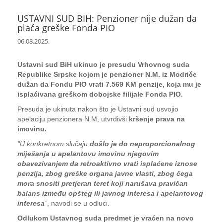
USTAVNI SUD BIH: Penzioner nije dužan da
plaća greške Fonda PIO
06.08.2025.
Ustavni sud BiH ukinuo je presudu Vrhovnog suda
Republike Srpske kojom je penzioner N.M. iz Modriče
dužan da Fondu PIO vrati 7.569 KM penzije, koja mu je
isplaćivana greškom dobojske filijale Fonda PIO.
Presuda je ukinuta nakon što je Ustavni sud usvojio
apelaciju penzionera N.M, utvrdivši
kršenje prava na
imovinu.
“U konkretnom slučaju
došlo je do neproporcionalnog
miješanja u apelantovu imovinu njegovim
obavezivanjem da retroaktivno vrati isplaćene iznose
penzija, zbog greške organa javne vlasti, zbog čega
mora snositi pretjeran teret koji narušava pravičan
balans između opšteg ili javnog interesa i apelantovog
interesa
”
, navodi se u odluci.
Odlukom Ustavnog suda predmet je vraćen na novo