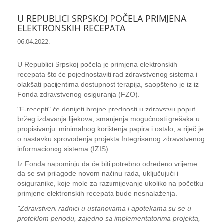
U REPUBLICI SRPSKOJ POČELA PRIMJENA
ELEKTRONSKIH RECEPATA
06.04.2022.
U Republici Srpskoj počela je primjena elektronskih
recepata što će pojednostaviti rad zdravstvenog sistema i
olakšati pacijentima dostupnost terapija, saopšteno je iz iz
Fonda zdravstvenog osiguranja (FZO).
"E-recepti" će donijeti brojne prednosti u zdravstvu poput
bržeg izdavanja lijekova, smanjenja mogućnosti grešaka u
propisivanju, minimalnog korištenja papira i ostalo, a riječ je
o nastavku sprovođenja projekta Integrisanog zdravstvenog
informacionog sistema (IZIS).
Iz Fonda napominju da će biti potrebno određeno vrijeme
da se svi prilagode novom načinu rada, uključujući i
osiguranike, koje mole za razumijevanje ukoliko na početku
primjene elektronskih recepata bude nesnalaženja.
"Zdravstveni radnici u ustanovama i apotekama su se u
proteklom periodu, zajedno sa implementatorima projekta,