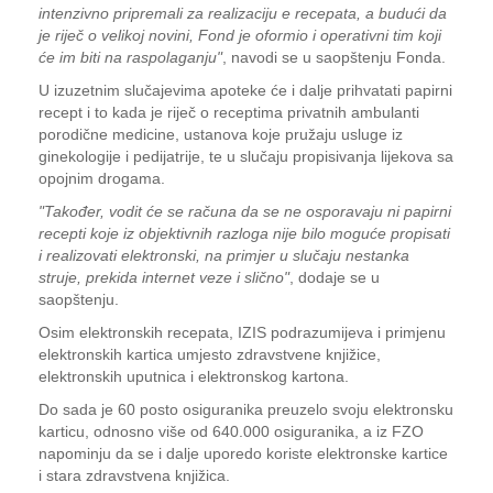
intenzivno pripremali za realizaciju e recepata, a budući da
je riječ o velikoj novini, Fond je oformio i operativni tim koji
će im biti na raspolaganju"
, navodi se u saopštenju Fonda.
U izuzetnim slučajevima apoteke će i dalje prihvatati papirni
recept i to kada je riječ o receptima privatnih ambulanti
porodične medicine, ustanova koje pružaju usluge iz
ginekologije i pedijatrije, te u slučaju propisivanja lijekova sa
opojnim drogama.
"Također, vodit će se računa da se ne osporavaju ni papirni
recepti koje iz objektivnih razloga nije bilo moguće propisati
i realizovati elektronski, na primjer u slučaju nestanka
struje, prekida internet veze i slično"
, dodaje se u
saopštenju.
Osim elektronskih recepata, IZIS podrazumijeva i primjenu
elektronskih kartica umjesto zdravstvene knjižice,
elektronskih uputnica i elektronskog kartona.
Do sada je 60 posto osiguranika preuzelo svoju elektronsku
karticu, odnosno više od 640.000 osiguranika, a iz FZO
napominju da se i dalje uporedo koriste elektronske kartice
i stara zdravstvena knjižica.