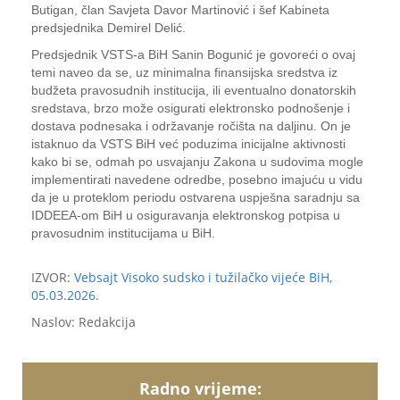
Butigan, član Savjeta Davor Martinović i šef Kabineta
predsjednika Demirel Delić.
Predsjednik VSTS-a BiH Sanin Bogunić je govoreći o ovaj
temi naveo da se, uz minimalna finansijska sredstva iz
budžeta pravosudnih institucija, ili eventualno donatorskih
sredstava, brzo može osigurati elektronsko podnošenje i
dostava podnesaka i održavanje ročišta na daljinu. On je
istaknuo da VSTS BiH već poduzima inicijalne aktivnosti
kako bi se, odmah po usvajanju Zakona u sudovima mogle
implementirati navedene odredbe, posebno imajuću u vidu
da je u proteklom periodu ostvarena uspješna saradnju sa
IDDEEA-om BiH u osiguravanja elektronskog potpisa u
pravosudnim institucijama u BiH.
IZVOR:
Vebsajt Visoko sudsko i tužilačko vijeće BiH,
05.03.2026.
Naslov: Redakcija
Radno vrijeme: