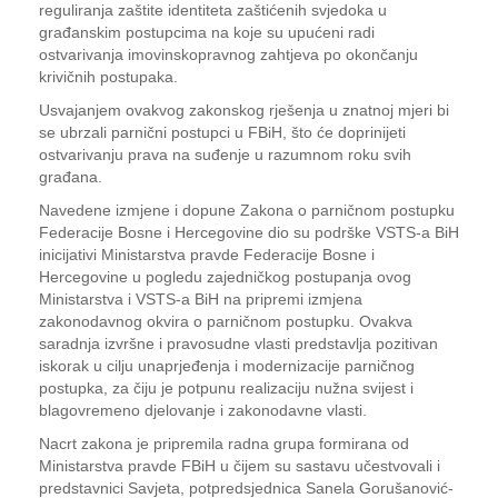
reguliranja zaštite identiteta zaštićenih svjedoka u
građanskim postupcima na koje su upućeni radi
ostvarivanja imovinskopravnog zahtjeva po okončanju
krivičnih postupaka.
Usvajanjem ovakvog zakonskog rješenja u znatnoj mjeri bi
se ubrzali parnični postupci u FBiH, što će doprinijeti
ostvarivanju prava na suđenje u razumnom roku svih
građana.
Navedene izmjene i dopune Zakona o parničnom postupku
Federacije Bosne i Hercegovine dio su podrške VSTS-a BiH
inicijativi Ministarstva pravde Federacije Bosne i
Hercegovine u pogledu zajedničkog postupanja ovog
Ministarstva i VSTS-a BiH na pripremi izmjena
zakonodavnog okvira o parničnom postupku. Ovakva
saradnja izvršne i pravosudne vlasti predstavlja pozitivan
iskorak u cilju unaprjeđenja i modernizacije parničnog
postupka, za čiju je potpunu realizaciju nužna svijest i
blagovremeno djelovanje i zakonodavne vlasti.
Nacrt zakona je pripremila radna grupa formirana od
Ministarstva pravde FBiH u čijem su sastavu učestvovali i
predstavnici Savjeta, potpredsjednica Sanela Gorušanović-