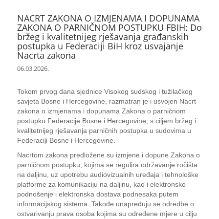
NACRT ZAKONA O IZMJENAMA I DOPUNAMA
ZAKONA O PARNIČNOM POSTUPKU FBIH: Do
bržeg i kvalitetnijeg rješavanja građanskih
postupka u Federaciji BiH kroz usvajanje
Nacrta zakona
06.03.2026.
Tokom prvog dana sjednice Visokog sudskog i tužilačkog
savjeta Bosne i Hercegovine, razmatran je i usvojen Nacrt
zakona o izmjenama i dopunama Zakona o parničnom
postupku Federacije Bosne i Hercegovine, s ciljem bržeg i
kvalitetnijeg rješavanja parničnih postupka u sudovima u
Federaciji Bosne i Hercegovine.
Nacrtom zakona predložene su izmjene i dopune Zakona o
parničnom postupku, kojima se regulira održavanje ročišta
na daljinu, uz upotrebu audiovizualnih uređaja i tehnološke
platforme za komunikaciju na daljinu, kao i elektronsko
podnošenje i elektronska dostava podnesaka putem
informacijskog sistema. Takođe unapređuju se odredbe o
ostvarivanju prava osoba kojima su određene mjere u cilju