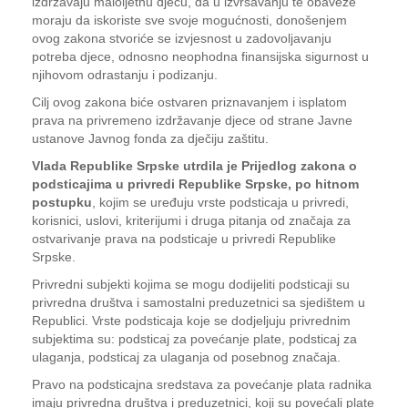
izdržavaju maloljetnu djecu, da u izvršavanju te obaveze
moraju da iskoriste sve svoje mogućnosti, donošenjem
ovog zakona stvoriće se izvjesnost u zadovoljavanju
potreba djece, odnosno neophodna finansijska sigurnost u
njihovom odrastanju i podizanju.
Cilj ovog zakona biće ostvaren priznavanjem i isplatom
prava na privremeno izdržavanje djece od strane Javne
ustanove Javnog fonda za dječiju zaštitu.
Vlada Republike Srpske utrdila je Prijedlog zakona o
podsticajima u privredi Republike Srpske, po hitnom
postupku
, kojim se uređuju vrste podsticaja u privredi,
korisnici, uslovi, kriterijumi i druga pitanja od značaja za
ostvarivanje prava na podsticaje u privredi Republike
Srpske.
Privredni subjekti kojima se mogu dodijeliti podsticaji su
privredna društva i samostalni preduzetnici sa sjedištem u
Republici. Vrste podsticaja koje se dodjeljuju privrednim
subjektima su: podsticaj za povećanje plate, podsticaj za
ulaganja, podsticaj za ulaganja od posebnog značaja.
Pravo na podsticajna sredstava za povećanje plata radnika
imaju privredna društva i preduzetnici, koji su povećali plate