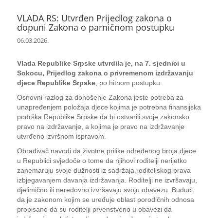
VLADA RS: Utvrđen Prijedlog zakona o
dopuni Zakona o parničnom postupku
06.03.2026.
Vlada Republike Srpske utvrdila je, na 7. sjednici u
Sokocu, Prijedlog zakona o privremenom izdržavanju
djece Republike Srpske
, po hitnom postupku.
Osnovni razlog za donošenje Zakona jeste potreba za
unapređenjem položaja djece kojima je potrebna finansijska
podrška Republike Srpske da bi ostvarili svoje zakonsko
pravo na izdržavanje, a kojima je pravo na izdržavanje
utvrđeno izvršnom ispravom.
Obrađivač navodi da životne prilike određenog broja djece
u Republici svjedoče o tome da njihovi roditelji nerijetko
zanemaruju svoje dužnosti iz sadržaja roditeljskog prava
izbjegavanjem davanja izdržavanja. Roditelji ne izvršavaju,
djelimično ili neredovno izvršavaju svoju obavezu. Budući
da je zakonom kojim se uređuje oblast porodičnih odnosa
propisano da su roditelji prvenstveno u obavezi da