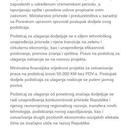
zaposlenih u određenom vremenskom periodu, a
ispunjavaju opšte i posebne uslove propisane ovim
zakonom. Ministarstvo privrede i preduzetništva u saradnji
sa Poreskom upravom sprovodi postupak dodjele ovog
podsticaja.
Podsticaj za ulaganja dodjeljuje se s ciljem tehnološkog
unapređenja privrede i njene tranzicije na zelenu i
cirkularnu ekonomiju, kao i unapređenja efikasnosti
poslovanja, prenosa znanja i vještina. Pravo na podsticaj za
ulaganja ostvaruje se na osnovu projekta.
Minimalna finansijska vrijednost projekta za ostvarivanje
prava na podsticaj iznosi 50.000 KM bez PDV-a. Postupak
dodjele podsticaja za ulaganja realizuje se putem javnog
poziva.
Podsticaj za ulaganja od posebnog značaja dodjeljuje se
radi unapređivanja konkurentnosti privrede Republike i
njenog ravnomjernog regionalnog razvoja, transfera novih
tehnologija, podsticanja novog zapošljavanja, kao i
ostvarivanja drugih pozitivnih ekonomsko-socijalnih efekata
čime se značajno utiče na razvoj Republike.