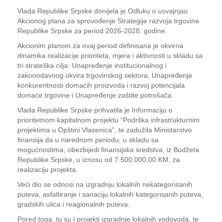
Vlada Republike Srpske donijela je Odluku o usvajnjau
Akcionog plana za sprovođenje Strategije razvoja trgovine
Republike Srpske za period 2026-2028. godine.
Akcionim planom za ovaj period definisana je okvirna
dinamika realizacije prioriteta, mjera i aktivnosti u skladu sa
tri strateška cilja: Unapređenje institucionalnog i
zakonodavnog okvira trgovinskog sektora, Unapređenje
konkurentnosti domaćih proizvoda i razvoj potencijala
domaće trgovine i Unapređenje zaštite potrošača.
Vlada Republike Srpske prihvatila je Informaciju o
prioritetnom kapitalnom projektu “Podrška infrastrukturnim
projektima u Opštini Vlasenica”, te zadužila Ministarstvo
finansija da u narednom periodu, u skladu sa
mogućnostima, obezbijedi finansijska sredstva, iz Budžeta
Republike Srpske, u iznosu od 7.500.000,00 KM, za
realizaciju projekta.
Veći dio se odnosi na izgradnju lokalnih nekategorisanih
puteva, asfaltiranje i sanaciju lokalnih kategorisanih puteva,
gradskih ulica i reagionalnih puteva.
Pored toga, tu su i projekti izgradnje lokalnih vodovoda, te