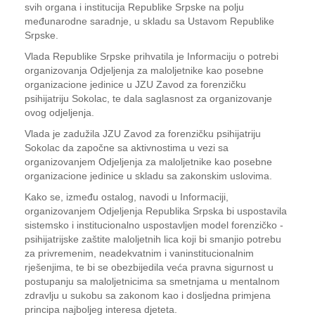
svih organa i institucija Republike Srpske na polju
međunarodne saradnje, u skladu sa Ustavom Republike
Srpske.
Vlada Republike Srpske prihvatila je Informaciju o potrebi
organizovanja Odjeljenja za maloljetnike kao posebne
organizacione jedinice u JZU Zavod za forenzičku
psihijatriju Sokolac, te dala saglasnost za organizovanje
ovog odjeljenja.
Vlada je zadužila JZU Zavod za forenzičku psihijatriju
Sokolac da započne sa aktivnostima u vezi sa
organizovanjem Odjeljenja za maloljetnike kao posebne
organizacione jedinice u skladu sa zakonskim uslovima.
Kako se, između ostalog, navodi u Informaciji,
organizovanjem Odjeljenja Republika Srpska bi uspostavila
sistemsko i institucionalno uspostavljen model forenzičko -
psihijatrijske zaštite maloljetnih lica koji bi smanjio potrebu
za privremenim, neadekvatnim i vaninstitucionalnim
rješenjima, te bi se obezbijedila veća pravna sigurnost u
postupanju sa maloljetnicima sa smetnjama u mentalnom
zdravlju u sukobu sa zakonom kao i dosljedna primjena
principa najboljeg interesa djeteta.