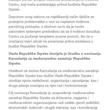
Centru, koji inače predstavljaju prihod budžeta Republike
Srpske.
Dopunom ovog zakona na najefikasniji način riješiće se
postojeća problematika u vezi sa naplatom troškova
parničnog postupka, s obzirom na to da je novim
zakonskim rješenjem predviđeno da se ti troškovi dosuđuju
Centru za pružanje besplatne pravne pomoći, što će u
značajnoj mjeri uticati na povećanje priliva sredstava u
budžet Republike Srpske.
Vlada Republike Srpske donijela je Uredbu o osnivanju
Kancelarije za međunarodnu saradnju Republike
Srpske.
Uredbom se osniva Kancelarija za međunarodnu saradnju
Republike Srpske kao služba Vlade Republike Srpske i
utvrđuje njena nadležnost, organizacija i upravljanje, kao i
druga pitanja značajna za njen rad i funkcionisanje.
Cilj osnivanja Kancelarije je unapređenje međunarodne
saradnje Republike Srpske sa državama, regijama i
međunarodnim organizacijama radi zaštite njenih političkih,
ekonomskih, kulturnih i drugih interesa, kao i koordinacija