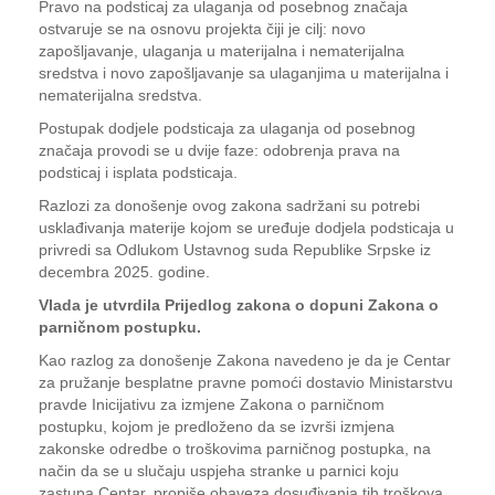
Pravo na podsticaj za ulaganja od posebnog značaja
ostvaruje se na osnovu projekta čiji je cilj: novo
zapošljavanje, ulaganja u materijalna i nematerijalna
sredstva i novo zapošljavanje sa ulaganjima u materijalna i
nematerijalna sredstva.
Postupak dodjele podsticaja za ulaganja od posebnog
značaja provodi se u dvije faze: odobrenja prava na
podsticaj i isplata podsticaja.
Razlozi za donošenje ovog zakona sadržani su potrebi
usklađivanja materije kojom se uređuje dodjela podsticaja u
privredi sa Odlukom Ustavnog suda Republike Srpske iz
decembra 2025. godine.
Vlada je utvrdila Prijedlog zakona o dopuni Zakona o
parničnom postupku.
Kao razlog za donošenje Zakona navedeno je da je Centar
za pružanje besplatne pravne pomoći dostavio Ministarstvu
pravde Inicijativu za izmjene Zakona o parničnom
postupku, kojom je predloženo da se izvrši izmjena
zakonske odredbe o troškovima parničnog postupka, na
način da se u slučaju uspjeha stranke u parnici koju
zastupa Centar, propiše obaveza dosuđivanja tih troškova