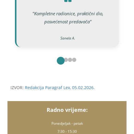
"Kompletne radionice, praktični dio,
posvećenost predavača"
Sanela A.
Mirela K.
Selmir H.
Irma K.
IZVOR:
Redakcija Paragraf Lex, 05.02.2026.
Radno vrijeme:
Ponedjeljak - petak
7:30 - 15:30