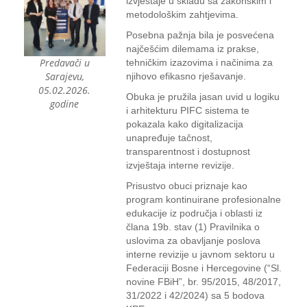
izvještaje u skladu sa zakonskim i
metodološkim zahtjevima.
Posebna pažnja bila je posvećena
najčešćim dilemama iz prakse,
Predavači u
tehničkim izazovima i načinima za
Sarajevu,
njihovo efikasno rješavanje.
05.02.2026.
Obuka je pružila jasan uvid u logiku
godine
i arhitekturu PIFC sistema te
pokazala kako digitalizacija
unapređuje tačnost,
transparentnost i dostupnost
izvještaja interne revizije.
Prisustvo obuci priznaje kao
program kontinuirane profesionalne
edukacije iz područja i oblasti iz
člana 19b. stav (1) Pravilnika o
uslovima za obavljanje poslova
interne revizije u javnom sektoru u
Federaciji Bosne i Hercegovine (“Sl.
novine FBiH”, br. 95/2015, 48/2017,
31/2022 i 42/2024) sa 5 bodova