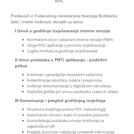
KPE.
Predavači iz Federalnog ministarstva finansija Božidarka
Jelić i Imelin Imširović obradili su teme:
I Uvod u godišnje izvještavanje interne revizije
Normativni okvir i obaveze interne revizije (FBiH)
Uloga PIFC aplikacije u procesu izvještavanja
Logika modula za godišnje izvještavanje
II Unos podataka u PIFC aplikaciju - praktični
prikaz
Kreiranje i upravljanje revizijskim zadacima
Evidentiranje rezultata, nalaza i preporuka
Vođenje dokumentacije u digitalnom okruženju
Najčešće greške pri unosu podataka i kako ih izbjeći
III Generisanje i pregled godišnjeg izvještaja
Struktura izvještaja prema PIFC metodologiji
Automatski obrasci i kako ih pravilno popuniti
Konsolidacija podataka unutar institucija sa
zajedničkom JIR
Pregled, kontrola i validacija unesenih informacija