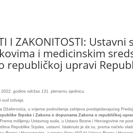
 I ZAKONITOSTI: Ustavni s
kovima i medicinskim sreds
republičkoj upravi Republ
a 2022. godine održao 131. plenarnu sjednicu.
i sud izdvaja:
ika Džaferovića, u vrijeme podnošenja zahtjeva predsjedavajućeg Preds
Republike Srpske i Zakona o dopunama Zakona o republičkoj upra
 Prema mišljenju Ustavnog suda, u Ustavu Bosne i Hercegovine ne posto
ština Republike Srpske, ustavni. Istaknuto je da su, prema načelu vlada
ou Bosne i Hercegovine, a prema članu III/3.b) Ustava Bosne i Hercegovin