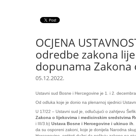
OCJENA USTAVNOSTI
odredbe zakona lije
dopunama Zakona o 
05.12.2022.
Ustavni sud Bosne i Hercegovine je 1. i 2. decembr
Od odluka koje je donio na plenarnoj sjednici Ustavn
U 17/22 – Ustavni sud je, odlučujući o zahtjevu Šef
Zakona o lijekovima i medicinskim sredstvima 
i III/3.b)
Ustava Bosne i Hercegovine i ukinuo ih
.
da su osporeni zakoni, koje je donijela Narodna skup
Hercegovine, entiteti dužni da poštuju zakone na niv