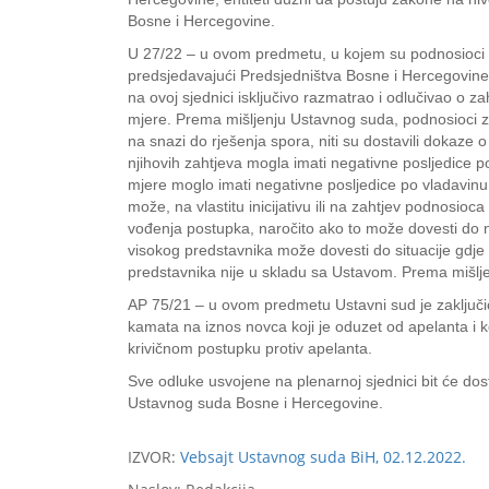
Bosne i Hercegovine.
U 27/22 – u ovom predmetu, u kojem su podnosioci z
predsjedavajući Predsjedništva Bosne i Hercegovine,
na ovoj sjednici isključivo razmatrao i odlučivao o
mjere. Prema mišljenju Ustavnog suda, podnosioci zah
na snazi do rješenja spora, niti su dostavili dokaze
njihovih zahtjeva mogla imati negativne posljedice p
mjere moglo imati negativne posljedice po vladavinu 
može, na vlastitu inicijativu ili na zahtjev podnosioc
vođenja postupka, naročito ako to može dovesti do 
visokog predstavnika može dovesti do situacije gdje
predstavnika nije u skladu sa Ustavom. Prema mišlje
AP 75/21 – u ovom predmetu Ustavni sud je zaključi
kamata na iznos novca koji je oduzet od apelanta i ko
krivičnom postupku protiv apelanta.
Sve odluke usvojene na plenarnoj sjednici bit će dos
Ustavnog suda Bosne i Hercegovine.
IZVOR:
Vebsajt Ustavnog suda BiH, 02.12.2022.