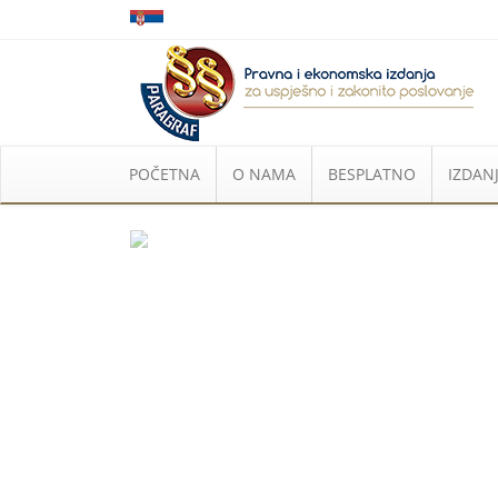
POČETNA
O NAMA
BESPLATNO
IZDANJ