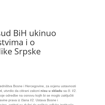
ud BiH ukinuo
tvima i o
ike Srpske
jedništva Bosne i Hercegovine, za ocjenu ustavnosti
vi
, utvrdio da citirani zakoni
nisu u skladu
sa čl. I/2.
je odredbe na osnovu kojih bi se moglo zaključiti
vine prava iz člana I/2. Ustava Bosne i
e, entiteti su dužni da poštuju odluke institucija