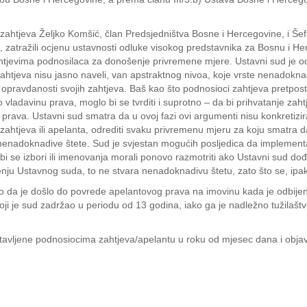
ahtjeva Željko Komšić, član Predsjedništva Bosne i Hercegovine, i Šef
 zatražili ocjenu ustavnosti odluke visokog predstavnika za Bosnu i He
 zahtjevima podnosilaca za donošenje privremene mjere. Ustavni sud je 
tjeva nisu jasno naveli, van apstraktnog nivoa, koje vrste nenadoknadiv
 o opravdanosti svojih zahtjeva. Baš kao što podnosioci zahtjeva pretpos
o vladavinu prava, moglo bi se tvrditi i suprotno – da bi prihvatanje z
prava. Ustavni sud smatra da u ovoj fazi ovi argumenti nisu konkretizir
a zahtjeva ili apelanta, odrediti svaku privremenu mjeru za koju smatra da
nenadoknadive štete. Sud je svjestan mogućih posljedica da implementa
 bi se izbori ili imenovanja morali ponovo razmotriti ako Ustavni sud d
nju Ustavnog suda, to ne stvara nenadoknadivu štetu, zato što se, ipak,
o da je došlo do povrede apelantovog prava na imovinu kada je odbijen 
ji je sud zadržao u periodu od 13 godina, iako ga je nadležno tužilaštvo
tavljene podnosiocima zahtjeva/apelantu u roku od mjesec dana i objavl