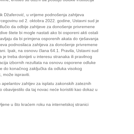
ik Džaferović, u vrijeme podnošenja zahtjeva
rcegovinu od 2. oktobra 2022. godine, Ustavni sud je
odlučio da odbije zahtjeve za donošenje privremene
e štete bi mogle nastati ako bi osporeni akti ostali
tavljaju da bi primjena osporenih akata do rješavanja
ahtjeva podnosilaca zahtjeva za donošenje privremene
ani. Ipak, na osnovu člana 64.1. Pravila, Ustavni sud
 je treba donijeti u interesu stranaka ili pravilnog
cija izbornih rezultata na osnovu osporene odluke
ođe do konačnog zaključka da odluka visokog
 može ispraviti.
apelantov zahtjev za isplatu zakonskih zateznih
 obavijestilo da taj novac neće koristiti kao dokaz u
jene u što kraćem roku na internetskoj stranici