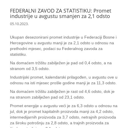
FEDERALNI ZAVOD ZA STATISTIKU: Promet
industrije u avgustu smanjen za 2,1 odsto
05.10.2023.
Ukupan desezonirani promet industrije u Federaciji Bosne i
Hercegovine u avgustu manji je za 2,1 odsto u odnosu na
prethodni mjesec, podaci su Federalnog zavoda za
statistiku.
Na domaćem tržištu zabilježen je pad od 0,4 odsto, a na
stranom od 3,5 odsto.
Industrijski promet, kalendarski prilagođen, u avgustu ove u
odnosu na isti mjesec prošle godine manji je za 11,3 odsto.
Na domaćem tržištu zabilježen je rast od 4,6 odsto, dok je
na stranom zabilježen pad od 23,1 odsto.
Promet energije u avgustu veći je za 6,3 odsto u odnosu na
jul, dok je promet kapitalnih proizvoda manji za 4,2 odsto,
intermedijarnih proizvoda za 3,7 odsto, netrajnih proizvoda
za široku potrošnju za 2,8 odsto, a trajnih proizvoda za