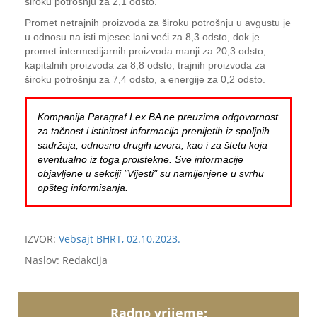
široku potrošnju za 2,1 odsto.
Promet netrajnih proizvoda za široku potrošnju u avgustu je
u odnosu na isti mjesec lani veći za 8,3 odsto, dok je
promet intermedijarnih proizvoda manji za 20,3 odsto,
kapitalnih proizvoda za 8,8 odsto, trajnih proizvoda za
široku potrošnju za 7,4 odsto, a energije za 0,2 odsto.
Kompanija Paragraf Lex BA ne preuzima odgovornost
za tačnost i istinitost informacija prenijetih iz spoljnih
sadržaja, odnosno drugih izvora, kao i za štetu koja
eventualno iz toga proistekne. Sve informacije
objavljene u sekciji "Vijesti" su namijenjene u svrhu
opšteg informisanja.
IZVOR:
Vebsajt BHRT, 02.10.2023.
Naslov: Redakcija
Radno vrijeme: