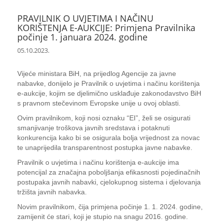
PRAVILNIK O UVJETIMA I NAČINU
KORIŠTENJA E-AUKCIJE: Primjena Pravilnika
počinje 1. januara 2024. godine
05.10.2023.
Vijeće ministara BiH, na prijedlog Agencije za javne
nabavke, donijelo je Pravilnik o uvjetima i načinu korištenja
e-aukcije, kojim se djelimično usklađuje zakonodavstvo BiH
s pravnom stečevinom Evropske unije u ovoj oblasti.
Ovim pravilnikom, koji nosi oznaku “EI”, želi se osigurati
smanjivanje troškova javnih sredstava i potaknuti
konkurencija kako bi se osigurala bolja vrijednost za novac
te unaprijedila transparentnost postupka javne nabavke.
Pravilnik o uvjetima i načinu korištenja e-aukcije ima
potencijal za značajna poboljšanja efikasnosti pojedinačnih
postupaka javnih nabavki, cjelokupnog sistema i djelovanja
tržišta javnih nabavka.
Novim pravilnikom, čija primjena počinje 1. 1. 2024. godine,
zamijenit će stari, koji je stupio na snagu 2016. godine.