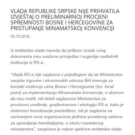
VLADA REPUBLIKE SRPSKE NIJE PRIHVATILA
IZVJEŠTAJ O PRELIMINARNOJ PROCJENI
SPREMNOSTI BOSNE I HERCEGOVINE ZA
PRISTUPANJE MINAMATSKOJ KONVENCIJI
05.10.2018.
Iz entitetske vlade navode da prilikom izrade ovog
dokumenta nisu uvažene primjedbe i sugestije nadležnih
institucija iz RS-a.
“Vlada RS-a nije saglasna s prijedlogom da se Ministarstvo
vanjske trgovine i ekonomskih odnosa BiH imenuje za
kontakt instituciju uime Bosne i Hercegovine (tzv. focal
point) za implementaciju Minamatske konvencije, s obzirom
da nisu tražili, niti dobili saglasnost Ministarstva za
prostorno uređenje, građevinarsvo i ekologiju RS-a, kako je
sistemom koordinacije predviđeno, niti je saglasna sa
osnivanjem nove organizacione jedinice
posebnog sektora
‐
za upravljanje hemikalijama, u okviru navedenog
ministarstva”,
saopćeno je nakon sjednice entitetske vlade.