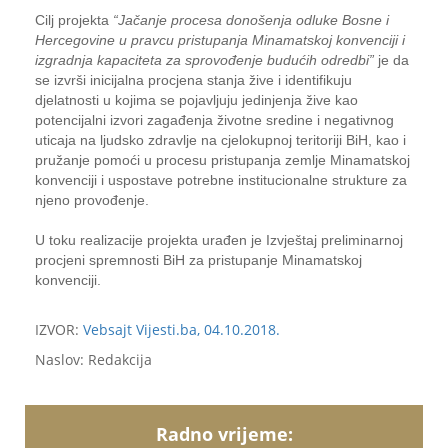
Cilj projekta
“Jačanje procesa donošenja odluke Bosne i
Hercegovine u pravcu pristupanja Minamatskoj konvenciji i
izgradnja kapaciteta za sprovođenje budućih odredbi”
je da
se izvrši inicijalna procjena stanja žive i identifikuju
djelatnosti u kojima se pojavljuju jedinjenja žive kao
potencijalni izvori zagađenja životne sredine i negativnog
uticaja na ljudsko zdravlje na cjelokupnoj teritoriji BiH, kao i
pružanje pomoći u procesu pristupanja zemlje Minamatskoj
konvenciji i uspostave potrebne institucionalne strukture za
njeno provođenje.
U toku realizacije projekta urađen je Izvještaj preliminarnoj
procjeni spremnosti BiH za pristupanje Minamatskoj
konvenciji.
IZVOR:
Vebsajt Vijesti.ba, 04.10.2018.
Naslov: Redakcija
Radno vrijeme: