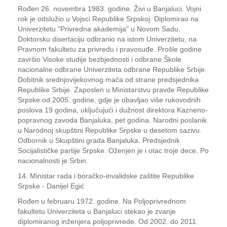
Rođen 26. novembra 1983. godine. Živi u Banjaluci. Vojni
rok je odslužio u Vojsci Republike Srpskoj. Diplomirao na
Univerzitetu "Privredna akademija" u Novom Sadu.
Doktorsku disertaciju odbranio na istom Univerzitetu, na
Pravnom fakultetu za privredu i pravosuđe. Prošle godine
završio Visoke studije bezbjednosti i odbrane Škole
nacionalne odbrane Univerziteta odbrane Republike Srbije.
Dobitnik srednjovijekovnog mača od strane predsjednika
Republike Srbije. Zaposlen u Ministarstvu pravde Republike
Srpske od 2005. godine, gdje je obavljao više rukovodnih
poslova 19 godina, uključujući i dužnost direktora Kazneno-
popravnog zavoda Banjaluka, pet godina. Narodni poslanik
u Narodnoj skupštini Republike Srpske u desetom sazivu.
Odbornik u Skupštini grada Banjaluka. Predsjednik
Socijalističke partije Srpske. Oženjen je i otac troje dece. Po
nacionalnosti je Srbin.
14. Ministar rada i boračko-invalidske zaštite Republike
Srpske - Danijel Egić
Rođen u februaru 1972. godine. Na Poljoprivrednom
fakultetu Univerziteta u Banjaluci stekao je zvanje
diplomiranog inženjera poljoprivrede. Od 2002. do 2011.