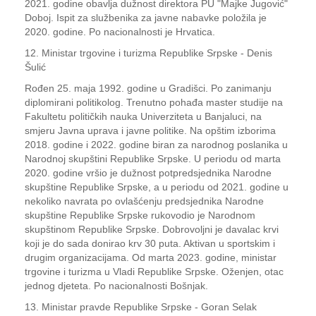
2021. godine obavlja dužnost direktora PU "Majke Jugović"
Doboj. Ispit za službenika za javne nabavke položila je
2020. godine. Po nacionalnosti je Hrvatica.
12. Ministar trgovine i turizma Republike Srpske - Denis
Šulić
Rođen 25. maja 1992. godine u Gradišci. Po zanimanju
diplomirani politikolog. Trenutno pohađa master studije na
Fakultetu političkih nauka Univerziteta u Banjaluci, na
smjeru Javna uprava i javne politike. Na opštim izborima
2018. godine i 2022. godine biran za narodnog poslanika u
Narodnoj skupštini Republike Srpske. U periodu od marta
2020. godine vršio je dužnost potpredsjednika Narodne
skupštine Republike Srpske, a u periodu od 2021. godine u
nekoliko navrata po ovlašćenju predsjednika Narodne
skupštine Republike Srpske rukovodio je Narodnom
skupštinom Republike Srpske. Dobrovoljni je davalac krvi
koji je do sada donirao krv 30 puta. Aktivan u sportskim i
drugim organizacijama. Od marta 2023. godine, ministar
trgovine i turizma u Vladi Republike Srpske. Oženjen, otac
jednog djeteta. Po nacionalnosti Bošnjak.
13. Ministar pravde Republike Srpske - Goran Selak