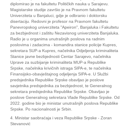
diplomirao je na fakultetu Političkih nauka u Sarajevu.
Magistarske studije završio je na Pravnom fakultetu
Univerziteta u Banjaluci, gdje je odbranio i doktorsku
disertaciju. Redovni je profesor na Pravnom fakultetu
Panevropskog univerziteta "Apeiron", Banjaluka i Fakultetu
za bezbjednost i zaštitu Nezavisnog univerziteta Banjaluka.
Radio je u organima unutrašnjih poslova na radnim
poslovima i zadacima - komandira stanice policije Kupres,
sekretara SUP-a Kupres, načelnika Odjeljenja kriminaliteta
Stanice javne bezbjednosti Centar Sarajevo, načelnika
Uprave za suzbijanje kriminaliteta MUP-a Republike
Srpske, načelnika krivičnih istraga SIPA-e, te načelnika
Finansijsko-obavještajnog odjeljenja SIPA-e. U Službi
predsjednika Republike Srpske obavljao je poslove
savjetnika predsjednika za bezbjednost, te Generalnog
sekretara predsjednika Republike Srpske. Obavljao je
poslove Generalnog sekretara Vlade Republike Srpske. Od
2022. godine bio je ministar unutrašnjih poslova Republike
Srpske. Po nacionalnosti je Srbin.
4. Ministar saobraćaja i veza Republike Srpske - Zoran
Stevanović