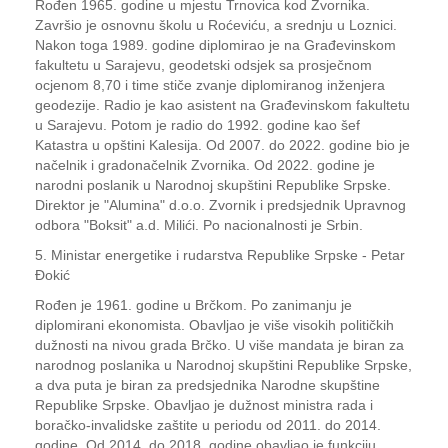
Rođen 1965. godine u mjestu Trnovica kod Zvornika.
Završio je osnovnu školu u Roćeviću, a srednju u Loznici.
Nakon toga 1989. godine diplomirao je na Građevinskom
fakultetu u Sarajevu, geodetski odsjek sa prosječnom
ocjenom 8,70 i time stiče zvanje diplomiranog inženjera
geodezije. Radio je kao asistent na Građevinskom fakultetu
u Sarajevu. Potom je radio do 1992. godine kao šef
Katastra u opštini Kalesija. Od 2007. do 2022. godine bio je
načelnik i gradonačelnik Zvornika. Od 2022. godine je
narodni poslanik u Narodnoj skupštini Republike Srpske.
Direktor je "Alumina" d.o.o. Zvornik i predsjednik Upravnog
odbora "Boksit" a.d. Milići. Po nacionalnosti je Srbin.
5. Ministar energetike i rudarstva Republike Srpske - Petar
Đokić
Rođen je 1961. godine u Brčkom. Po zanimanju je
diplomirani ekonomista. Obavljao je više visokih političkih
dužnosti na nivou grada Brčko. U više mandata je biran za
narodnog poslanika u Narodnoj skupštini Republike Srpske,
a dva puta je biran za predsjednika Narodne skupštine
Republike Srpske. Obavljao je dužnost ministra rada i
boračko-invalidske zaštite u periodu od 2011. do 2014.
godine. Od 2014. do 2018. godine obavljao je funkciju