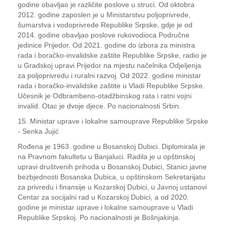
godine obavljao je različite poslove u struci. Od oktobra
2012. godine zaposlen je u Ministarstvu poljoprivrede,
šumarstva i vodoprivrede Republike Srpske, gdje je od
2014. godine obavljao poslove rukovodioca Područne
jedinice Prijedor. Od 2021. godine do izbora za ministra
rada i boračko-invalidske zaštite Republike Srpske, radio je
u Gradskoj upravi Prijedor na mjestu načelnika Odjeljenja
za poljoprivredu i ruralni razvoj. Od 2022. godine ministar
rada i boračko-invalidske zaštite u Vladi Republike Srpske.
Učesnik je Odbrambeno-otadžbinskog rata i ratni vojni
invalid. Otac je dvoje djece. Po nacionalnosti Srbin.
15. Ministar uprave i lokalne samouprave Republike Srpske
- Senka Jujić
Rođena je 1963. godine u Bosanskoj Dubici. Diplomirala je
na Pravnom fakultetu u Banjaluci. Radila je u opštinskoj
upravi društvenih prihoda u Bosanskoj Dubici, Stanici javne
bezbjednosti Bosanska Dubica, u opštinskom Sekretarijatu
za privredu i finansije u Kozarskoj Dubici, u Javnoj ustanovi
Centar za socijalni rad u Kozarskoj Dubici, a od 2020.
godine je ministar uprave i lokalne samouprave u Vladi
Republike Srpskoj. Po nacionalnosti je Bošnjakinja.