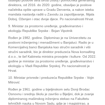
obavljao poslove šefa biroa Doboj i pomoćnika generalnog
direktora, od 2016. do 2020. godine, obavljao je poslove
načelnika opšte uprave u Gradu Derventa, a nakon isteka
mandata nastavlja raditi u Zavodu za zapošljavanje, filijala
Doboj. Oženjen i otac dvoje djece. Po nacionalnosti Hrvat.
9. Ministar za prostorno uređenje, građevinarstvo i
ekologiju Republike Srpske - Bojan Vipotnik
Rođen je 1982. godine. Diplomirao je na Univerzitetu za
poslovni inženjering i menadžment u Banjaluci. Radio je u
Komercijalnoj banci Banjaluka kao stručni saradnik i viši
stručni saradnik, bio je direktor preduzeća Nova konsalting
d.o.o., te šef Kabineta ministra prosvjete i kulture. Od 2022.
godine je ministar za prostorno uređenje, građevinarstvo i
ekologiju u Vladi Republike Srpskoj. Po nacionalnosti je
Hrvat.
10. Ministar privrede i preduzeća Republike Srpske - Vojin
Mitrović
Rođen je 1961. godine u bijeljinskom selu Donji Brodac
Osnovnu i srednju školu je završio u Bijeljini, dok je zvanje
diplomiranog mašinskog inženjera stekao na Fakultetu
tehničkih nauka u Novom Sadu, gdje je i magistrirao, a