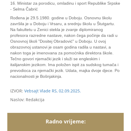
16. Ministar za porodicu, omladinu i sport Republike Srpske
- Selma Čabrić
Rođena je 29.5.1980. godine u Doboju. Osnovnu školu
završila je u Doboju i Vrsaru, a srednju školu u Štutgartu.
Na fakultetu u Zenici stekla je zvanje diplomiranog
profesora razredne nastave, nakon čega počinje da radi u
Osnovnoj školi "Dositej Obradović" u Doboju. U ovoj
obrazovnoj ustanovi je osam godina radila u nastavi, a
nakon toga je imenovana za pomoćnika direktora škole.
Tečno govori njemački jezik i služi se engleskim i
italijanskim jezikom. Ima položen ispit za sudskog tumača i
prevodioca za njemački jezik. Udata, majka dvoje djece. Po
nacionalnosti je Bošnjakinja.
IZVOR:
Vebsajt Vlade RS, 02.09.2025.
Naslov: Redakcija
Radno vrijeme: