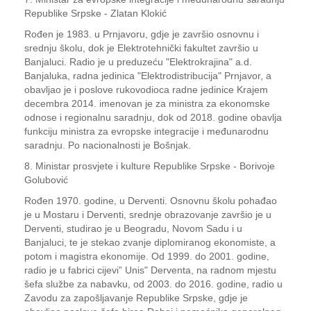
Republike Srpske - Zlatan Klokić
Rođen je 1983. u Prnjavoru, gdje je završio osnovnu i
srednju školu, dok je Elektrotehnički fakultet završio u
Banjaluci. Radio je u preduzeću "Elektrokrajina" a.d.
Banjaluka, radna jedinica "Elektrodistribucija" Prnjavor, a
obavljao je i poslove rukovodioca radne jedinice Krajem
decembra 2014. imenovan je za ministra za ekonomske
odnose i regionalnu saradnju, dok od 2018. godine obavlja
funkciju ministra za evropske integracije i međunarodnu
saradnju. Po nacionalnosti je Bošnjak.
8. Ministar prosvjete i kulture Republike Srpske - Borivoje
Golubović
Rođen 1970. godine, u Derventi. Osnovnu školu pohađao
je u Mostaru i Derventi, srednje obrazovanje završio je u
Derventi, studirao je u Beogradu, Novom Sadu i u
Banjaluci, te je stekao zvanje diplomiranog ekonomiste, a
potom i magistra ekonomije. Od 1999. do 2001. godine,
radio je u fabrici cijevi” Unis" Derventa, na radnom mjestu
šefa službe za nabavku, od 2003. do 2016. godine, radio u
Zavodu za zapošljavanje Republike Srpske, gdje je