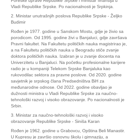
Poreske uprave Republike Srpske i ministar finansija u
Vladi Republike Srpske. Po nacionalnosti je Srpkinja.
2. Ministar unutrašnjih poslova Republike Srpske - Željko
Budimir
Rođen je 1977. godine u Sanskom Mostu, gdje je živio sa
porodicom. Od 1995. godine živi u Banjaluci, gdje završava
Pravni fakultet. Na Fakultetu političkih nauka magistrirao je,
a na Fakultetu političkih nauka u Beogradu stiče zvanje
doktora političkih nauka. Izabran je u zvanje docenta na
Univerzitetu u Banjaluci. Na početku profesionalne karijere
radio je u kompaniji Telekom Srpske Banjaluka kao
rukovodilac sektora za pravne poslove. Od 2020. godine
savjetnik je srpskog člana Predsedništva BiH za
međunarodne odnose. Od 2022. godine obavljao je
dužnosti ministra u Vladi Republike Srpske za naučno-
tehnološki razvoj i visoko obrazovanje. Po nacionalnosti je
Srbin.
3. Ministar za naučno-tehnološki razvoj i visoko
obrazovanje Republike Srpske - Siniša Karan
Rođen je 1962. godine u Grabovcu, Opština Beli Manastir.
U Kupresu je završio osnovnu školu i gimnaziju, a