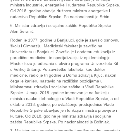
ministra industrije, energetike i rudarstva Republike Srpske.
Od 2018. godine obavlja dužnost ministra energetike i
rudarstva Republike Srpske. Po nacionalnosti je Srbin.
6. Ministar zdravlja i socijalne zaštite Republike Srpske -
Alen Šeranić
Rođen je 1977. godine u Banjaluci, gdje je završio osnovnu
školu i Gimnaziju. Medicinski fakultet je završio na
Univerzitetu u Banjaluci. Završio je i dodatnu edukaciju iz
porodične medicine, te specijalizaciju iz epidemiologije.
Master tezu je odbranio u okviru programa Univerziteta Kil
u Velikoj Britaniji. Po završetku fakulteta, kao doktor
medicine, radio je tri godine u Domu zdravlja Ključ, nakon
čega je karijeru nastavio na različitim pozicijama u
Ministarstvu zdravlja i socijalne zaštite u Vladi Republike
Srpske. U maju 2018. godine imenovan je na funkciju
ministra nauke i tehnologije u Vladi Republike Srpske, a od
oktobra 2018. godine, po ovlašćenju predsjednice Vlade
Republike Srpske obavljao je i funkciju ministra prosvjete i
kulture. Od 2018. godine je ministar zdravlja i socijalne
zaštite Republike Srpske. Po nacionalnosti je Bošnjak.
7. Ministar za evropske integracije i međunarodnu saradnju