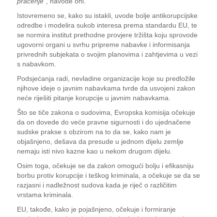
praćenje"
, navode oni.
Istovremeno se, kako su istakli, uvode bolje antikorupcijske
odredbe i modelira sukob interesa prema standardu EU, te
se normira institut prethodne provjere tržišta koju sprovode
ugovorni organi u svrhu pripreme nabavke i informisanja
privrednih subjekata o svojim planovima i zahtjevima u vezi
s nabavkom.
Podsjećanja radi, nevladine organizacije koje su predložile
njihove ideje o javnim nabavkama tvrde da usvojeni zakon
neće riješiti pitanje korupcije u javnim nabavkama.
Što se tiče zakona o sudovima, Evropska komisija očekuje
da on dovede do veće pravne sigurnosti i do ujednačene
sudske prakse s obzirom na to da se, kako nam je
objašnjeno, dešava da presude u jednom dijelu zemlje
nemaju isti nivo kazne kao u nekom drugom dijelu.
Osim toga, očekuje se da zakon omogući bolju i efikasniju
borbu protiv korupcije i teškog kriminala, a očekuje se da se
razjasni i nadležnost sudova kada je riječ o različitim
vrstama kriminala.
EU, takođe, kako je pojašnjeno, očekuje i formiranje