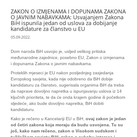
ZAKON O IZMJENAMA I DOPUNAMA ZAKONA
O JAVNIM NABAVKAMA: Usvajanjem Zakona
BiH ispunila jedan od uslova za dobijanje
kandidature za članstvo u EU
05.09.2022.
Dom naroda BiH usvojio je, usljed velikog pritiska
međunarodne zajednice, posebno EU, Zakon o izmjenama
i dopunama Zakona o javnim nabavkama.
Proteklih mjeseci je EU nakon posljednjeg zasjedanja
Evropskog savjeta, kada nije odobreno da BiH dobije
kandidaturu za članstvo, sugerisala organima BiH da treba
da naprave dovoljno napretka u ispunjavanju uslova iz 14
ključnih prioriteta, te da će onda krajem godine ili početkom
sljedeće, ako bude dovoljno napretka, BiH dobiti
kandidaturu.
Kako je rečeno u Kancelariji EU u BiH,
ovaj zakon je jedan
od četiri zakona koja moraju da budu usvojena. Tu su
još, kako nam rečeno, zakon o Visokom sudskom i