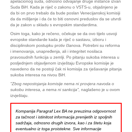
apelacionog suda, odnosno odvajanje druge instance izvan
Suda BiH. Kada je riječ o zakonu o VSTS-u, objašnjeno je
da bi on prvo trebalo da bude poslan Venecijanskoj komisiji
da da mišljenje i da će to biti osnovni preduslov da se utvrdi
da je zakon u skladu s evropskim standardima.
Osim toga, kako je rečeno, očekuje se da ovo tijelo usvoji
evropske standarde kada je riječ o sastavu, izboru i
disciplinskom postupku protiv članova. Potrebni su reforma
i imenovanja, unapređenja, ali i integritet nosilaca
pravosudnih funkcija u zemlji. Po pitanju sukoba interesa u
posljednjem objavljenom izvještaju Evropske komisije je
navedeno da ne postoji čak ni komisija za rješavanje pitanja
sukoba interesa na nivou BiH.
"Zbog nepostojanja komisije nema ni provjera navoda o
sukobu interesa, a nema ni sankcija",
naglašeno je u ovom
izvještaju.
Kompanija Paragraf Lex BA ne preuzima odgovornost
za tačnost i istinitost informacija prenijetih iz spoljnih
sadržaja, odnosno drugih izvora, kao i za štetu koja
eventualno iz toga proistekne. Sve informacije