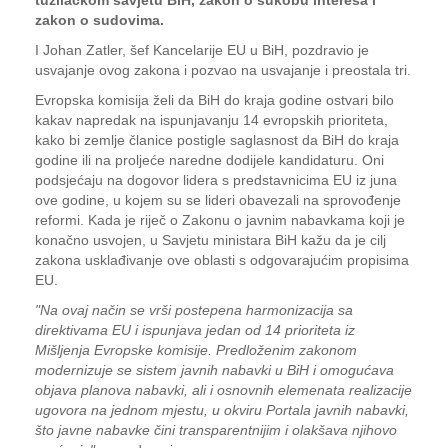
tužilačkom savjetu BiH, zakon o sukobu interesa i
zakon o sudovima.
I Johan Zatler, šef Kancelarije EU u BiH, pozdravio je
usvajanje ovog zakona i pozvao na usvajanje i preostala tri.
Evropska komisija želi da BiH do kraja godine ostvari bilo
kakav napredak na ispunjavanju 14 evropskih prioriteta,
kako bi zemlje članice postigle saglasnost da BiH do kraja
godine ili na proljeće naredne dodijele kandidaturu. Oni
podsjećaju na dogovor lidera s predstavnicima EU iz juna
ove godine, u kojem su se lideri obavezali na sprovođenje
reformi. Kada je riječ o Zakonu o javnim nabavkama koji je
konačno usvojen, u Savjetu ministara BiH kažu da je cilj
zakona usklađivanje ove oblasti s odgovarajućim propisima
EU.
"Na ovaj način se vrši postepena harmonizacija sa
direktivama EU i ispunjava jedan od 14 prioriteta iz
Mišljenja Evropske komisije. Predloženim zakonom
modernizuje se sistem javnih nabavki u BiH i omogućava
objava planova nabavki, ali i osnovnih elemenata realizacije
ugovora na jednom mjestu, u okviru Portala javnih nabavki,
što javne nabavke čini transparentnijim i olakšava njihovo