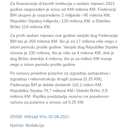
Za finansiranje državnih institucija u sedam mjeseci 2021.
godine raspoređen je iznos od 449 miliona KM. Federaciji
BiH ukupno je raspoređeno 2 milijarde i 45 miliona KM,
Republici Srpskoj milijarda i 120 miliona KM, a Distriktu
Brčko 114 miliona KM.
Za prvih sedam mjeseci ove godine vanjski dug Federacije
BiH bio je 269 miliona KM, što je za 17 miliona više nego u
istom periodu prošle godine. Vanjski dug Republike Srpske
iznosio je 130 miliona, što je više za 4 miliona KM, dok je
dug Brčko distrikta 4 miliona, što je za million KM manje
nego u istom periodu prošle godine.
Po osnovu posebne putarine za izgradnju autoputeva i
izgradnju i rekonstrukciju drugih puteva (0,25 KM),
Federacija BiH je dobila dodatnih 116,1 milion KM,
Republika Srpska 76,7 miliona KM i Distrikt Brčko 3,9
miliona KM. Razlika predstavlja rezervu na posebnom
računu za putarinu u iznosu od 0,25 KM.
IZVOR:
Vebsajt Klix, 02.08.2021.
Naslov: Redakcija