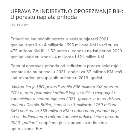
UPRAVA ZA INDIREKTNO OPOREZIVANJE BIH:
U porastu naplata prihoda
05.08.2021.
Prihodi od indirektnih poreza u sedam mjeseci 2021.
godine iznosili su 4 milijarde i 595 miliona KM i veći su za
475 miliona KM ili 11,52 posto u odnosu na isti period 2020.
godine kada su iznosili 4 milijarde i 121 milion KM.
Potpuni oporavak prihoda od indirektnih poreza pokazuje i
podatak da su prihodi u 2021. godini za 37 miliona KM veći
i od rekordno prikupljenih prihoda u 2019. godini.
"Nakon što je UIO privredi vratila 836 miliona KM povrata
PDV-a, neto prikupljeni prihodi koji su otišli u raspodjelu
korisnicima u sedam mjeseci 2021. godine, a to su država,
entiteti i Distrikt Brčko, iznosili su 3 milijarde i 759 miliona
KM i veći su za 368 miliona KM u odnosu na prihode koje
su sa Jedinstvenog računa korisnici dobili u istom periodu
2020. godine",
saopćeno je iz Uprave za indirektno
oporezivanje BiH.