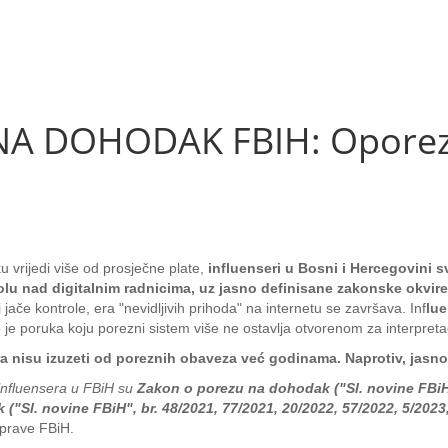
 DOHODAK FBIH: Oporeziv
 vrijedi više od prosječne plate,
influenseri u Bosni i Hercegovini 
lu nad digitalnim radnicima, uz jasno definisane zakonske okvire,
 jače kontrole, era "nevidljivih prihoda" na internetu se završava. Inf
lue
to je poruka koju porezni sistem više ne ostavlja otvorenom za interpretac
era nisu izuzeti od poreznih obaveza već godinama. Naprotiv, ja
 influensera u FBiH su
Zakon o porezu na dohodak ("Sl. novine FBiH",
("Sl. novine FBiH", br. 48/2021, 77/2021, 20/2022, 57/2022, 5/2023,
 uprave FBiH.