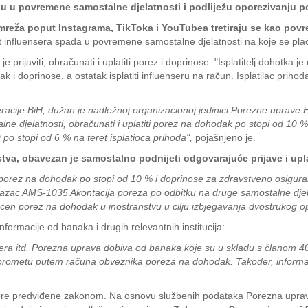
ju u povremene samostalne djelatnosti i podliježu oporezivanju p
 mreža poput Instagrama, TikToka i YouTubea tretiraju se kao pov
influensera spada u povremene samostalne djelatnosti na koje se pla
je prijaviti, obračunati i uplatiti porez i doprinose: "Isplatitelj dohotk
k i doprinose, a ostatak isplatiti influenseru na račun. Isplatilac priho
Federacije BiH, dužan je nadležnoj organizacionoj jedinici Porezne uprav
e djelatnosti, obračunati i uplatiti porez na dohodak po stopi od 10 %
o stopi od 6 % na teret isplatioca prihoda",
pojašnjeno je.
stva, obavezan je samostalno podnijeti odgovarajuće prijave i upl
i porez na dohodak po stopi od 10 % i doprinose za zdravstveno osigura
razac AMS-1035 Akontacija poreza po odbitku na druge samostalne djela
ćen porez na dohodak u inostranstvu u cilju izbjegavanja dvostrukog o
ormacije od banaka i drugih relevantnih institucija:
mera itd. Porezna uprava dobiva od banaka koje su u skladu s članom 
o prometu putem računa obveznika poreza na dohodak. Također, informac
jere predviđene zakonom. Na osnovu službenih podataka Porezna uprava