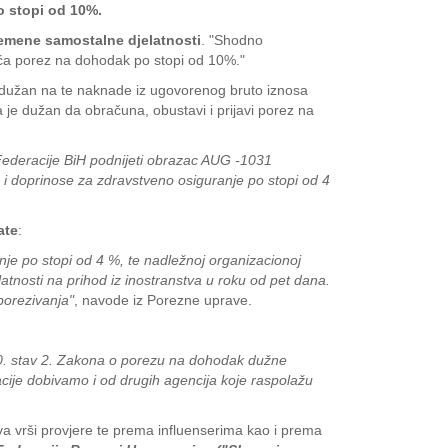
o stopi od 10%.
remene samostalne djelatnosti
. "Shodno
ća porez na dohodak po stopi od 10%."
a je dužan na te naknade iz ugovorenog bruto iznosa
da je dužan da obračuna, obustavi i prijavi porez na
e Federacije BiH podnijeti obrazac AUG -1031
 i doprinose za zdravstveno osiguranje po stopi od 4
ate
:
nje po stopi od 4 %, te nadležnoj organizacionoj
tnosti na prihod iz inostranstva u roku od pet dana.
porezivanja"
, navode iz Porezne uprave.
40. stav 2. Zakona o porezu na dohodak dužne
ije dobivamo i od drugih agencija koje raspolažu
 vrši provjere te prema influenserima kao i prema