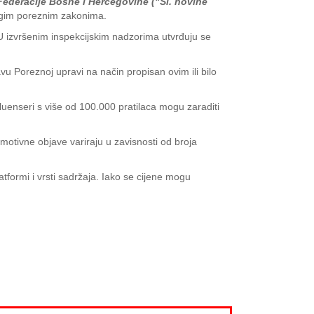
ederacije Bosne i Hercegovine ("Sl. novine
ugim poreznim zakonima.
. U izvršenim inspekcijskim nadzorima utvrđuju se
u Poreznoj upravi na način propisan ovim ili bilo
fluenseri s više od 100.000 pratilaca mogu zaraditi
omotivne objave variraju u zavisnosti od broja
tformi i vrsti sadržaja. Iako se cijene mogu