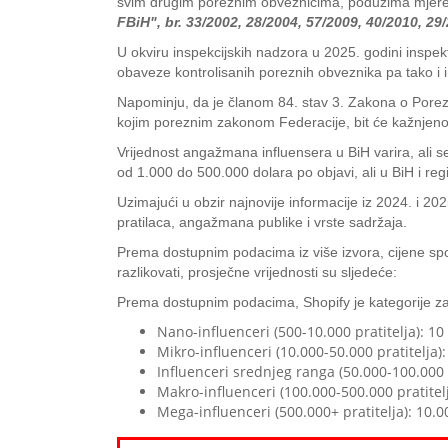
svim drugim poreznim obveznicima, poduzima mjere i
FBiH", br. 33/2002, 28/2004, 57/2009, 40/2010, 29
U okviru inspekcijskih nadzora u 2025. godini inspekt
obaveze kontrolisanih poreznih obveznika pa tako i i
Napominju, da je članom 84. stav 3. Zakona o Porezno
kojim poreznim zakonom Federacije, bit će kažnje
Vrijednost angažmana influensera u BiH varira, ali se
od 1.000 do 500.000 dolara po objavi, ali u BiH i regij
Uzimajući u obzir najnovije informacije iz 2024. i 20
pratilaca, angažmana publike i vrste sadržaja.
Prema dostupnim podacima iz više izvora, cijene sponz
razlikovati, prosječne vrijednosti su sljedeće:
Prema dostupnim podacima, Shopify je kategorije za
Nano-influenceri (500-10.000 pratitelja): 10
Mikro-influenceri (10.000-50.000 pratitelja)
Influenceri srednjeg ranga (50.000-100.000 
Makro-influenceri (100.000-500.000 pratitel
Mega-influenceri (500.000+ pratitelja): 10.00