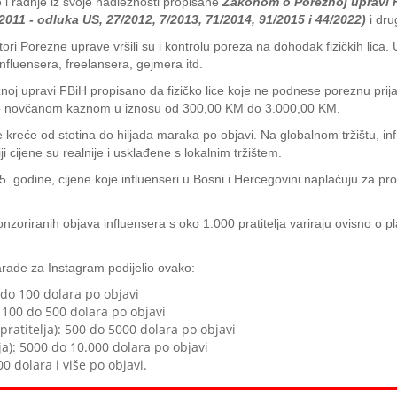
 radnje iz svoje nadležnosti propisane
Zakonom o Poreznoj upravi F
/2011 - odluka US, 27/2012, 7/2013, 71/2014, 91/2015 i 44/2022)
i dr
ori Porezne uprave vršili su i kontrolu poreza na dohodak fizičkih lica
nfluensera, freelansera, gejmera itd.
j upravi FBiH propisano da fizičko lice koje ne podnese poreznu prijav
no novčanom kaznom u iznosu od 300,00 KM do 3.000,00 KM.
 kreće od stotina do hiljada maraka po objavi. Na globalnom tržištu, in
i cijene su realnije i usklađene s lokalnim tržištem.
25. godine, cijene koje influenseri u Bosni i Hercegovini naplaćuju za pr
oriranih objava influensera s oko 1.000 pratitelja variraju ovisno o pla
rade za Instagram podijelio ovako:
 do 100 dolara po objavi
: 100 do 500 dolara po objavi
pratitelja): 500 do 5000 dolara po objavi
ja): 5000 do 10.000 dolara po objavi
0 dolara i više po objavi.