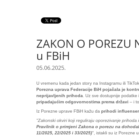
ZAKON O POREZU NA
u FBiH
05.06.2025.
U vremenu kada jedan story na Instagramu ili TikToku
Porezna uprava Federacije BiH pojačala je kontro
neprijavljenih prihoda
. Uz sve dostupnije podatke i
pripadajućim odgovornostima prema državi
– i 
Iz Porezne uprave FBiH kažu da
prihodi influens
"Zakonski okviri koji reguliraju oporezivanje prihoda
Pravilnik o primjeni Zakona o porezu na dohodak 
11/2025, 22/2025 i 33/2025)
", istakli su iz Porezne