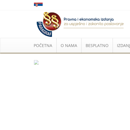
POČETNA
O NAMA
BESPLATNO
IZDANJ