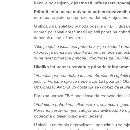
Kako je pojašnjeno,
djelatnosti influensera spada
Prihodi influensera ostvareni putem društvenih
odredbama Zakona o porezu na dohodak, djelatnost 
U slučaju da isplatilac prihoda posluje u FBiH, dužan 
odmah po isplati obračunati i uplatiti porez na dohoda
dohodak u ime influensera."
"Ako je riječ o isplatiocu prihoda koji je rezident 
Akontacija poreza po odbitku za povremene samostaln
% na teret primaoca prihoda i doprinose za PIO/MIO p
Ukoliko influenser ostvaruje prihode iz inostran
"Primalac prihoda dužan je sam obračunati i uplatit
jedinici Porezne uprave Federacije BiH podnijeti Ob
Uz Obrazac AMS-1035 dostavlja se i dokaz da je pla
Porezna uprava FBiH naglašava da redovno dobija inf
"Podatke o prihodima influensera, freelancera, gej
Poreznoj upravi na njen zahtjev dostaviti podatke 
podacima o djelatnostima influensera."
U slučaju utvrđenih nepravilnosti, poduzimaju se m