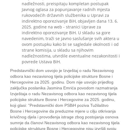
nadležnosti, preispitaju kompletan postupak
Javnog oglasa za popunjavanje radnih mjesta
rukovodećih državnih službenika u Upravi za
indirektno oporezivanje BiH, objavljen dana 13. 6.
2025. godine na web - stranici Uprave za
indirektno oporezivanje BiH. U skladu sa gore
navedenim, traži se javno saslušanje svih aktera u
ovom postupku kako bi se sagledale okolnosti i od
strane komisija, u skladu sa njihovim
nadležnostima, utvrdile eventualne nezakonitosti i
povrede Ustava BiH.
Predstavnički dom usvojio je Izvještaj o radu Nezavisnog
odbora kao nezavisnog tijela policijske strukture Bosne i
Hercegovine za 2025. godinu. Dom nije usvojio prijedlog
zaključka poslanika Jasmina Emrića povodom razmatranja
Izvještaja o radu Nezavisnog odbora kao nezavisnog tijela
policijske strukture Bosne i Hercegovine za 2025. godinu,
koji glasi: “Predstavnički dom PSBiH poziva Tužilaštvo
Bosne i Hercegovine da preduzme mjere u cilju otkrivanja
krivičnog djela i provođenja istrage zbog postojanja osnova
sumnje da članovi Nezavisnog odbora kao nezavisnog tijela
policijske strrukture Bosne i Hercegovine nisu izvršili svoju