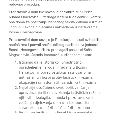
redovnoj proceduri.
Predstavnički dom imenovao je poslanike Miru Pekić,
Nihada Omerovića i Predraga Kožula u Zajedničku komisiju
oba doma za postizanje identičnog teksta Zakona o izmjeni
i dopuni Zakona o plaćama i naknadama u institucijama
Bosne i Hercegovine.
Predstavnički dom usvojio je Rezoluciju o osudi svih oblika
neofašizma i potvrdi antifašističkog nasljeđa i vrijednosti u
Bosni i Hercegovini, čiji su predlagači poslanici Saša
Magazinović i Jasmin Imamović, u sljedećem tekstu:
Ističemo da je istorijsko i vrijednosno
opredjeljenje naroda i građana u Bosni i
Hercegovini, pored ostaloga, zasnovano na
antifašizmu i borbi protiv fašističkih režima,
okupacije i svih domaćih saradnika tih režima.
Najoštrije osuđujemo svaki oblik veličanja,
opravdavanja ili relativiziranja fašističkih režima,
njihovih ideologija, simbola i pozdrava, kao i
veličanja djelovanja domaćih kolaboracionista i
saradnika nacističkih i fašističkih okupatora.
Pozivamo institucije u Bosni i Hercegovini da u