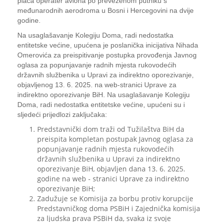
plaća operater aviona po prevezenom putniku s
međunarodnih aerodroma u Bosni i Hercegovini na dvije
godine.
Na usaglašavanje Kolegiju Doma, radi nedostatka
entitetske većine, upućena je poslanička inicijativa Nihada
Omerovića za preispitivanje postupka provođenja Javnog
oglasa za popunjavanje radnih mjesta rukovodećih
državnih službenika u Upravi za indirektno oporezivanje,
objavljenog 13. 6. 2025. na web-stranici Uprave za
indirektno oporezivanje BiH. Na usaglašavanje Kolegiju
Doma, radi nedostatka entitetske većine, upućeni su i
sljedeći prijedlozi zaključaka:
Predstavnički dom traži od Tužilaštva BiH da
preispita kompletan postupak Javnog oglasa za
popunjavanje radnih mjesta rukovodećih
državnih službenika u Upravi za indirektno
oporezivanje BiH, objavljen dana 13. 6. 2025.
godine na web - stranici Uprave za indirektno
oporezivanje BiH;
Zadužuje se Komisija za borbu protiv korupcije
Predstavničkog doma PSBiH i Zajednička komisija
za ljudska prava PSBiH da, svaka iz svoje