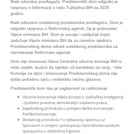
Radi odsustva predlagača, Predstavnički dom odgodio je
raspravu o Informaciji o radu Tužilaštva BiH za 2025.
godinu.
Radi odsustva ovlaštenog predstavnika predlagača, Dom je
odgodio raspravu o Reformskoj agendi, čiji je podnosilac
Vijeće ministara BiH. Dom je usvojio i zaključak kojim
zadužuje Vijeće ministara BiH da za narednu sjednicu
Predstavničkog doma odredi ovlaštenog predstavnika za
razmatranje Reformske agende.
Dom nije imenovao člana Centralne izborne komisije BiH iz
reda ostalih, budući da nijedan od kandidata sa rang – liste
Komisije za izbor i imenovanje Predstavničkog doma nije
dobio potrebnu opću i entitetsku većinu glasova.
Predstavnički dom dao je saglasnost za ratificiranje:
Okvirne konvencije Vijeća Evrope o vještačkoj inteligenciji
i ljudskim pravima, demokratiji i vladavini prava;
Zajedničkog protokola o primjeni Bečke konvencije i
Pariške konvencije;
Dodatnog protokola 7 o rješavanju sporova uz
Sporazum o izmjeni i pristupanju Centralnoevropskom
sporazumu o slobodnoj trgovini;