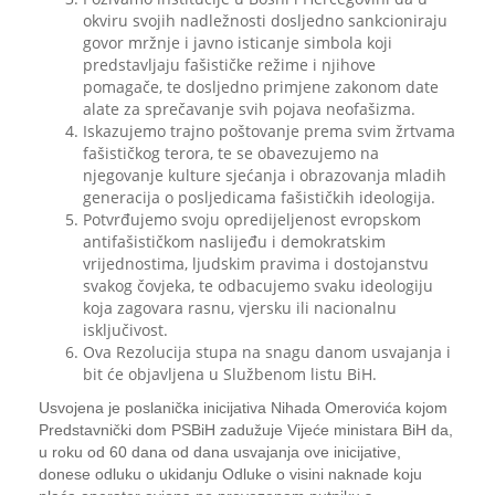
okviru svojih nadležnosti dosljedno sankcioniraju
govor mržnje i javno isticanje simbola koji
predstavljaju fašističke režime i njihove
pomagače, te dosljedno primjene zakonom date
alate za sprečavanje svih pojava neofašizma.
Iskazujemo trajno poštovanje prema svim žrtvama
fašističkog terora, te se obavezujemo na
njegovanje kulture sjećanja i obrazovanja mladih
generacija o posljedicama fašističkih ideologija.
Potvrđujemo svoju opredijeljenost evropskom
antifašističkom naslijeđu i demokratskim
vrijednostima, ljudskim pravima i dostojanstvu
svakog čovjeka, te odbacujemo svaku ideologiju
koja zagovara rasnu, vjersku ili nacionalnu
isključivost.
Ova Rezolucija stupa na snagu danom usvajanja i
bit će objavljena u Službenom listu BiH.
Usvojena je poslanička inicijativa Nihada Omerovića kojom
Predstavnički dom PSBiH zadužuje Vijeće ministara BiH da,
u roku od 60 dana od dana usvajanja ove inicijative,
donese odluku o ukidanju Odluke o visini naknade koju