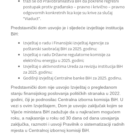
traži se od Pravobranilaštva BiH da pokrene regresni
postupak protiv građansko – pravno i krivično – pravno
odgovornih konkretnih lica koje su krive za slučaj
“Viaduct”.
Predstavnički dom usvojio je i sljedeće izvještaje institucija
BiH:
Izvještaj o radu i Finansijski izvještaj Agencije za
poštanski saobraćaj BiH za 2025. godinu;
Izvještaj o radu Državne regulatorne komisije za
električnu energiju u 2025. godini;
Izvještaj o aktivnostima Ureda za reviziju institucija BiH
za 2025. godinu;
Godišnji izvještaj Centralne banke BiH za 2025. godinu.
Predstavnički dom nije usvojio Izvještaj o pregledanom
stanju finansijskog poslovanja političkih stranaka u 2022.
godini, čiji je podnosilac Centralna izborna komisija BiH. U
vezi s ovim Izvještajem, Dom je usvojio zaključak kojim se
Vijeće ministara BiH zadužuje da u najkraćem mogućem
roku, a najkasnije u roku od 30 dana od dana usvajanja
zaključka, razmotri i usvoji Pravilnik o sistematizaciji radnih
mjesta u Centralnoj izbornoj komisiji BiH.