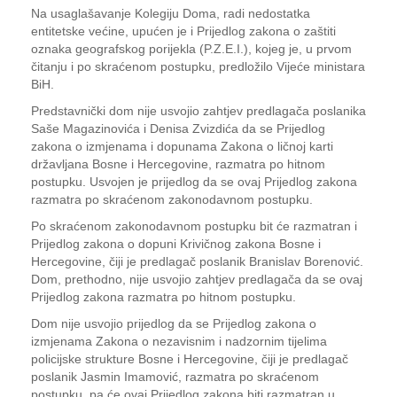
Na usaglašavanje Kolegiju Doma, radi nedostatka
entitetske većine, upućen je i Prijedlog zakona o zaštiti
oznaka geografskog porijekla (P.Z.E.I.), kojeg je, u prvom
čitanju i po skraćenom postupku, predložilo Vijeće ministara
BiH.
Predstavnički dom nije usvojio zahtjev predlagača poslanika
Saše Magazinovića i Denisa Zvizdića da se Prijedlog
zakona o izmjenama i dopunama Zakona o ličnoj karti
državljana Bosne i Hercegovine, razmatra po hitnom
postupku. Usvojen je prijedlog da se ovaj Prijedlog zakona
razmatra po skraćenom zakonodavnom postupku.
Po skraćenom zakonodavnom postupku bit će razmatran i
Prijedlog zakona o dopuni Krivičnog zakona Bosne i
Hercegovine, čiji je predlagač poslanik Branislav Borenović.
Dom, prethodno, nije usvojio zahtjev predlagača da se ovaj
Prijedlog zakona razmatra po hitnom postupku.
Dom nije usvojio prijedlog da se Prijedlog zakona o
izmjenama Zakona o nezavisnim i nadzornim tijelima
policijske strukture Bosne i Hercegovine, čiji je predlagač
poslanik Jasmin Imamović, razmatra po skraćenom
postupku, pa će ovaj Prijedlog zakona biti razmatran u