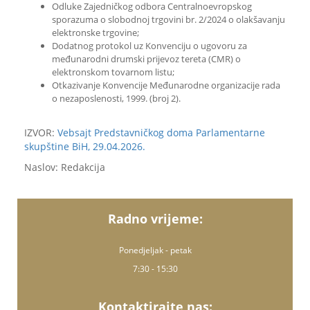
Odluke Zajedničkog odbora Centralnoevropskog
sporazuma o slobodnoj trgovini br. 2/2024 o olakšavanju
elektronske trgovine;
Dodatnog protokol uz Konvenciju o ugovoru za
međunarodni drumski prijevoz tereta (CMR) o
elektronskom tovarnom listu;
Otkazivanje Konvencije Međunarodne organizacije rada
o nezaposlenosti, 1999. (broj 2).
IZVOR:
Vebsajt Predstavničkog doma Parlamentarne
skupštine BiH, 29.04.2026.
Naslov: Redakcija
Radno vrijeme:
Ponedjeljak - petak
7:30 - 15:30
Kontaktirajte nas: