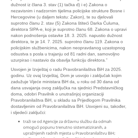
dužnost iz člana 3. stav (1) tačka d) i e) Zakona o
nezavisnim i nadzornim tijelima policijske strukture Bosne i
Hercegovine (u daljem tekstu: Zakon), te su djelovali
suprotno članu 2. stav (5) Zakona štiteći Darka Ćuluma,
direktora SIPA-e, koji je suprotno članu 68. Zakona o upravi
nakon podnošenja ostavke 18. 3. 2025. napustio dužnost
direktora, te je 14. 7. 2025. suprotno članu 119. Zakona o
policijskim službenicima, nakon neopravdanog uzastopnog
odsustva s posla u trajanju od 81 radni dan, samovoljno
uzurpirao i nastavio da obavlja funkciju direktora.”
Usvojen je Izvještaj o radu Pravobranilaštva BiH za 2025.
godinu. Uz ovaj Izvještaj, Dom je usvojio i zaključak kojim
zadužuje Vijeće ministara BiH da, u roku od 30 dana od
dana usvajanja ovog zaključka na sjednici Predstavničkog
doma, odobri Pravilnik o unutrašnjoj organizaciji
Pravobranilaštva BiH, u skladu sa Prijedlogom Pravilnika
dostavljenim od Pravobranilaštva BiH. Usvojeni su, također,
i sljedeći zaključci:
traži se od Agencije za državnu službu da odmah
omogući popunu trenutno sistematiziranih, a
upražnjenih radnih mjesta u Pravobranilaštvu BiH;