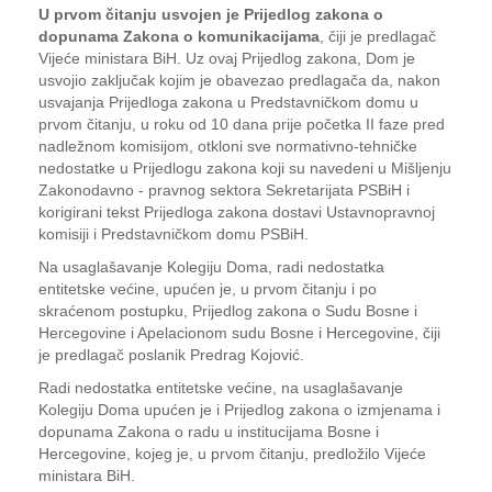
U prvom čitanju usvojen je Prijedlog zakona o
dopunama Zakona o komunikacijama
, čiji je predlagač
Vijeće ministara BiH. Uz ovaj Prijedlog zakona, Dom je
usvojio zaključak kojim je obavezao predlagača da, nakon
usvajanja Prijedloga zakona u Predstavničkom domu u
prvom čitanju, u roku od 10 dana prije početka II faze pred
nadležnom komisijom, otkloni sve normativno-tehničke
nedostatke u Prijedlogu zakona koji su navedeni u Mišljenju
Zakonodavno - pravnog sektora Sekretarijata PSBiH i
korigirani tekst Prijedloga zakona dostavi Ustavnopravnoj
komisiji i Predstavničkom domu PSBiH.
Na usaglašavanje Kolegiju Doma, radi nedostatka
entitetske većine, upućen je, u prvom čitanju i po
skraćenom postupku, Prijedlog zakona o Sudu Bosne i
Hercegovine i Apelacionom sudu Bosne i Hercegovine, čiji
je predlagač poslanik Predrag Kojović.
Radi nedostatka entitetske većine, na usaglašavanje
Kolegiju Doma upućen je i Prijedlog zakona o izmjenama i
dopunama Zakona o radu u institucijama Bosne i
Hercegovine, kojeg je, u prvom čitanju, predložilo Vijeće
ministara BiH.