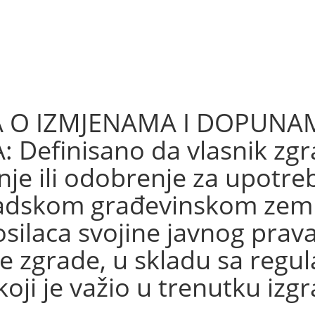
A O IZMJENAMA I DOPUNA
efinisano da vlasnik zgrad
je ili odobrenje za upotreb
radskom građevinskom zemlj
 nosilaca svojine javnog prav
 zgrade, u skladu sa regul
oji je važio u trenutku izg