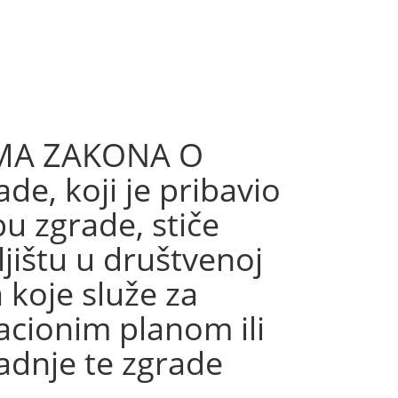
MA ZAKONA O
e, koji je pribavio
u zgrade, stiče
ištu u društvenoj
a koje služe za
acionim planom ili
radnje te zgrade