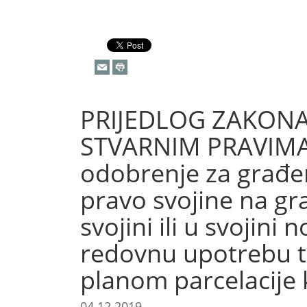
PRIJEDLOG ZAKON
STVARNIM PRAVIMA: D
odobrenje za građen
pravo svojine na g
svojini ili u svojini
redovnu upotrebu te
planom parcelacije k
04.12.2019.