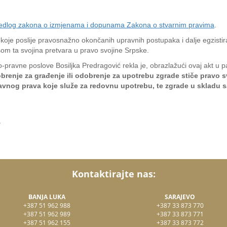
jedlog zakona o izmjenama i dopunama Zakona o stvarnim pravima
.
oje poslije pravosnažno okončanih upravnih postupaka i dalje egzistira
om ta svojina pretvara u pravo svojine Srpske.
-pravne poslove Bosiljka Predragović rekla je, obrazlažući ovaj akt u 
dobrenje za građenje ili odobrenje za upotrebu zgrade stiče pravo
e javnog prava koje služe za redovnu upotrebu, te zgrade u skladu 
.
Kontaktirajte nas:
BANJA LUKA
SARAJEVO
+387 51 962 988
+387 33 873 770
+387 51 962 989
+387 33 873 771
+387 51 962 155
+387 33 873 772