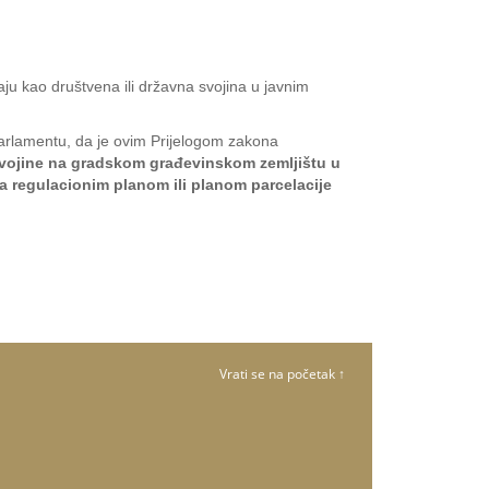
ju kao društvena ili državna svojina u javnim
parlamentu, da je ovim Prijelogom zakona
 svojine na gradskom građevinskom zemljištu u
sa regulacionim planom ili planom parcelacije
Vrati se na početak ↑