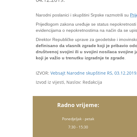
Narodni poslanici i skupštini Srpske razmotrili su
Pri
Prijedlogom zakona uređuje se status nepokretnosti k
evidencijama o nepokretnostima na način da se upis
Direktor Republičke uprave za geodetske i imovinsko
definisano da vlasnik zgrade koji je pribavio o
društvenoj svojini ili u svojini nosilaca svojin
koji je važio u trenutku izgradnje te zgrade
.
IZVOR:
Vebsajt Narodne skupštine RS, 03.12.2019
Izvod iz vijesti, Naslov: Redakcija
Radno vrijeme:
Ponedjeljak - petak
7:30 - 15:30