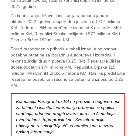
su sa Jedinstvenog računa korisnici dobili za isti period
2021. godine.
Za finansiranje državnih institucija u periodu januar -
oktobar 2022. godine raspoređen je iznos od 717 miliona
KM. Federaciji BiH rapoređen je iznos od 3 milijarde i 559
miliona KM, Republici Srpskoj milijarda i 977 miliona KM i
Distriktu Brčko 199 miliona KM.
Pored raspoređenih prihoda u tabeli iznad, a po osnovu
posebne putarine za izgradnju autoputeva i izgradnju i
rekonstrukciju drugih puteva (0,25 KM), Federacija BiH je
dobila dodatnih 174 miliona KM, Republika Srpska 115
miliona KM i Distrikt Brčko 6 miliona KM. Razlika predstavlja
rezervu na posebnom računu za putarinu u iznosu od 0,25
KM.
Kompanija Paragraf Lex BA ne preuzima odgovornost
za tačnost i istinitost informacija prenijetih iz spoljnih
sadržaja, odnosno drugih izvora, kao i za štetu koja
eventualno iz toga proistekne. Sve informacije
objavljene u sekciji "Vijesti" su namijenjene u svrhu
opšteg informisanja.