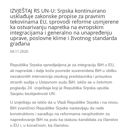
IZVJEŠTAJ RS UN-U: Srpska kontinuirano
usklađuje zakonske propise za pravnim
tekovinama EU, sprovodi reforme usmjerene
ka ostvarivanju napretka na evropskim
integracijama i generalno na unapređenju
uprave, poslovne klime i životnog standarda
građana
04.11.2020.
Republika Srpska opredijeljena je za integraciju BiH u EU,
ali napredak i dalje koče povrede suvereniteta BiH u obliku
nezakonitih intervencija visokog predstavnika i prisustva
stranih sudija u Ustavnom sudu BiH, ističe se u četvrtom
poglavlju 24. izvještaja koji je Republika Srpska uputila
Savjetu bezbjednosti UN.
U izvještaju se ističe da u Vladi Republike Srpske i na nivou
BiH zvaničnici Republike Srpske nastavljaju da rade
konstruktivno i sarađuju na reformama neophodnim za
napredovanje BiH na putu ka statusu kandidata za članstvo
u EU i, u konačnom, ka članstvu.