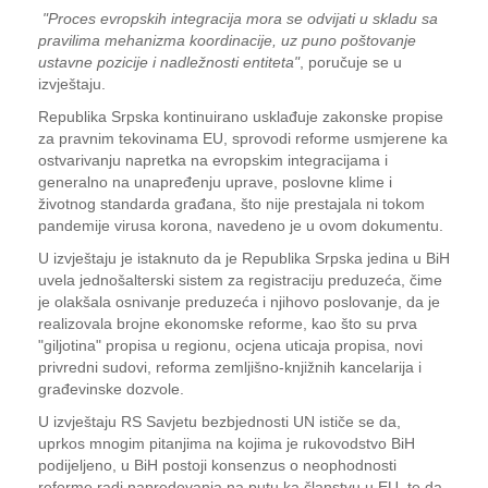
"Proces evropskih integracija mora se odvijati u skladu sa
pravilima mehanizma koordinacije, uz puno poštovanje
ustavne pozicije i nadležnosti entiteta"
, poručuje se u
izvještaju.
Republika Srpska kontinuirano usklađuje zakonske propise
za pravnim tekovinama EU, sprovodi reforme usmjerene ka
ostvarivanju napretka na evropskim integracijama i
generalno na unapređenju uprave, poslovne klime i
životnog standarda građana, što nije prestajala ni tokom
pandemije virusa korona, navedeno je u ovom dokumentu.
U izvještaju je istaknuto da je Republika Srpska jedina u BiH
uvela jednošalterski sistem za registraciju preduzeća, čime
je olakšala osnivanje preduzeća i njihovo poslovanje, da je
realizovala brojne ekonomske reforme, kao što su prva
"giljotina" propisa u regionu, ocjena uticaja propisa, novi
privredni sudovi, reforma zemljišno-knjižnih kancelarija i
građevinske dozvole.
U izvještaju RS Savjetu bezbjednosti UN ističe se da,
uprkos mnogim pitanjima na kojima je rukovodstvo BiH
podijeljeno, u BiH postoji konsenzus o neophodnosti
reforme radi napredovanja na putu ka članstvu u EU, te da