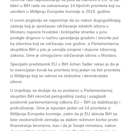
lideri u BiH rade na ostvarivanju 14 ključnih prioriteta koji su
utvrđeni u Mišljenju Evropske komisije iz 2019. godine.
U ovom poglavlju se napominje da su nakon dugogodišnjeg
zastoja koji je sprečavao održavanje lokalnih izbora u
Mostaru najveće hrvatske i bošnjačke stranke u junu
postigle dogovor o načinu upravljanja gradom i otvorile put
ka izborima koji se održavaju ove godine, a Parlamentarna
skupština BiH u julu je usvojila izmjene i dopune Izbornog
zakona, čime je omogućeno održavanje izbora u Mostaru.
Specijalni predstavnik EU u BiH Johan Satler rekao je da je
to esencijalan korak ka prioritetu broj jedan na listi prioriteta
iz Mišljenja koji se odnosi na slobodne i demokratske
izbore.
U izvještaju se dodaje da su poslanici u Parlamentarnoj
skupštini BiH okončali petogodišnji zastoj i usaglasili
poslovnik parlamentarnog odbora EU – BiH za stabilizaciju i
pridruživanje, čime je ispunjen jedan od 14 prioriteta iz
Mišljenja Evropske komisije, zatim da je EU skinula BiH sa
liste visokorizičnih zemalja sa slabim režimom borbe protiv
finansiranja terorizma, kao i da je Savjet ministara, nakon