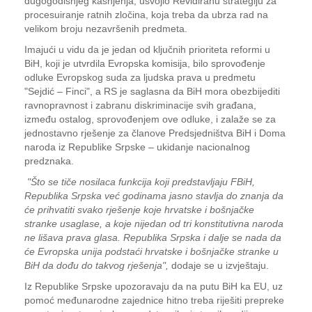
dugogodišnjeg kašnjenja, usvojio Revidiranu strategiju za
procesuiranje ratnih zločina, koja treba da ubrza rad na
velikom broju nezavršenih predmeta.
Imajući u vidu da je jedan od ključnih prioriteta reformi u
BiH, koji je utvrdila Evropska komisija, bilo sprovođenje
odluke Evropskog suda za ljudska prava u predmetu
"Sejdić – Finci", a RS je saglasna da BiH mora obezbijediti
ravnopravnost i zabranu diskriminacije svih građana,
između ostalog, sprovođenjem ove odluke, i zalaže se za
jednostavno rješenje za članove Predsjedništva BiH i Doma
naroda iz Republike Srpske – ukidanje nacionalnog
predznaka.
"Što se tiče nosilaca funkcija koji predstavljaju FBiH,
Republika Srpska već godinama jasno stavlja do znanja da
će prihvatiti svako rješenje koje hrvatske i bošnjačke
stranke usaglase, a koje nijedan od tri konstitutivna naroda
ne lišava prava glasa. Republika Srpska i dalje se nada da
će Evropska unija podstaći hrvatske i bošnjačke stranke u
BiH da dođu do takvog rješenja",
dodaje se u izvještaju.
Iz Republike Srpske upozoravaju da na putu BiH ka EU, uz
pomoć međunarodne zajednice hitno treba riješiti prepreke