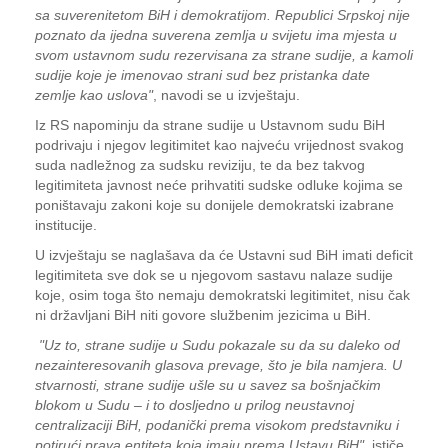
sa suverenitetom BiH i demokratijom. Republici Srpskoj nije
poznato da ijedna suverena zemlja u svijetu ima mjesta u
svom ustavnom sudu rezervisana za strane sudije, a kamoli
sudije koje je imenovao strani sud bez pristanka date
zemlje kao uslova"
, navodi se u izvještaju.
Iz RS napominju da strane sudije u Ustavnom sudu BiH
podrivaju i njegov legitimitet kao najveću vrijednost svakog
suda nadležnog za sudsku reviziju, te da bez takvog
legitimiteta javnost neće prihvatiti sudske odluke kojima se
poništavaju zakoni koje su donijele demokratski izabrane
institucije.
U izvještaju se naglašava da će Ustavni sud BiH imati deficit
legitimiteta sve dok se u njegovom sastavu nalaze sudije
koje, osim toga što nemaju demokratski legitimitet, nisu čak
ni državljani BiH niti govore službenim jezicima u BiH.
"Uz to, strane sudije u Sudu pokazale su da su daleko od
nezainteresovanih glasova prevage, što je bila namjera. U
stvarnosti, strane sudije ušle su u savez sa bošnjačkim
blokom u Sudu – i to dosljedno u prilog neustavnoj
centralizaciji BiH, podanički prema visokom predstavniku i
potirući prava entiteta koja imaju prema Ustavu BiH",
ističe