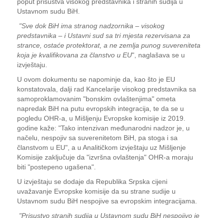
poput prisustva visokog predstavnika i stranih sudija u
Ustavnom sudu BiH.
"Sve dok BiH ima stranog nadzornika – visokog
predstavnika – i Ustavni sud sa tri mjesta rezervisana za
strance, ostaće protektorat, a ne zemlja punog suvereniteta
koja je kvalifikovana za članstvo u EU
", naglašava se u
izvještaju.
U ovom dokumentu se napominje da, kao što je EU
konstatovala, dalji rad Kancelarije visokog predstavnika sa
samoproklamovanim "bonskim ovlaštenjima" ometa
napredak BiH na putu evropskih integracija, te da se u
pogledu OHR-a, u Mišljenju Evropske komisije iz 2019.
godine kaže: "Tako intenzivan međunarodni nadzor je, u
načelu, nespojiv sa suverenitetom BiH, pa stoga i sa
članstvom u EU", a u Analitičkom izvještaju uz Mišljenje
Komisije zaključuje da "izvršna ovlaštenja" OHR-a moraju
biti "postepeno ugašena".
U izvještaju se dodaje da Republika Srpska cijeni
uvažavanje Evropske komisije da su strane sudije u
Ustavnom sudu BiH nespojive sa evropskim integracijama.
"Prisustvo stranih sudija u Ustavnom sudu BiH nespojivo je