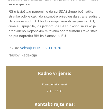
se u izvještaju.
RS u izvještaju napominje da su SDA i druge bošnjačke
stranke odbile čak i da razmotre prijedlog da strane sudije u
Ustavnom sudu BiH budu zamijenjene državljanima BiH,
čime su spriječile, još jednom, da BiH funkcioniše kako je
predviđeno Dejtonskim mirovnim sporazumom i tako stale
na put napretku BiH ka članstvu u EU.
IZVOR:
Vebsajt BHRT, 02.11.2020.
Naslov: Redakcija
Radno vrijeme:
Ponedjeljak - petak
7:30 - 15:30
Kontaktirajte nas: