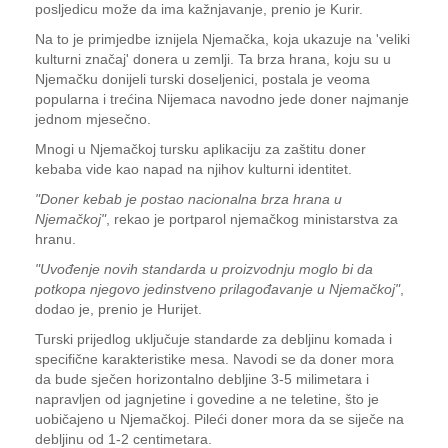
posljedicu može da ima kažnjavanje, prenio je Kurir.
Na to je primjedbe iznijela Njemačka, koja ukazuje na 'veliki
kulturni značaj' donera u zemlji. Ta brza hrana, koju su u
Njemačku donijeli turski doseljenici, postala je veoma
popularna i trećina Nijemaca navodno jede doner najmanje
jednom mjesečno.
Mnogi u Njemačkoj tursku aplikaciju za zaštitu doner
kebaba vide kao napad na njihov kulturni identitet.
"Doner kebab je postao nacionalna brza hrana u
Njemačkoj"
, rekao je portparol njemačkog ministarstva za
hranu.
"Uvođenje novih standarda u proizvodnju moglo bi da
potkopa njegovo jedinstveno prilagođavanje u Njemačkoj"
,
dodao je, prenio je Hurijet.
Turski prijedlog uključuje standarde za debljinu komada i
specifične karakteristike mesa. Navodi se da doner mora
da bude sječen horizontalno debljine 3-5 milimetara i
napravljen od jagnjetine i govedine a ne teletine, što je
uobičajeno u Njemačkoj. Pileći doner mora da se siječe na
debljinu od 1-2 centimetara.