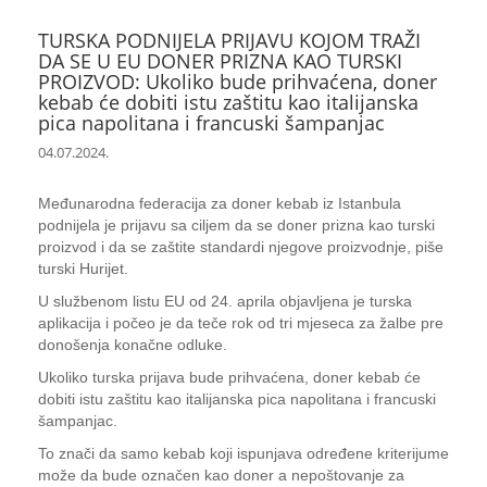
TURSKA PODNIJELA PRIJAVU KOJOM TRAŽI
DA SE U EU DONER PRIZNA KAO TURSKI
PROIZVOD: Ukoliko bude prihvaćena, doner
kebab će dobiti istu zaštitu kao italijanska
pica napolitana i francuski šampanjac
04.07.2024.
Međunarodna federacija za doner kebab iz Istanbula
podnijela je prijavu sa ciljem da se doner prizna kao turski
proizvod i da se zaštite standardi njegove proizvodnje, piše
turski Hurijet.
U službenom listu EU od 24. aprila objavljena je turska
aplikacija i počeo je da teče rok od tri mjeseca za žalbe pre
donošenja konačne odluke.
Ukoliko turska prijava bude prihvaćena, doner kebab će
dobiti istu zaštitu kao italijanska pica napolitana i francuski
šampanjac.
To znači da samo kebab koji ispunjava određene kriterijume
može da bude označen kao doner a nepoštovanje za