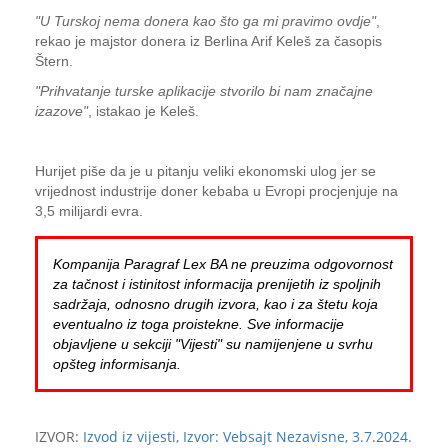
"U Turskoj nema donera kao što ga mi pravimo ovdje"
,
rekao je majstor donera iz Berlina Arif Keleš za časopis
Štern.
"Prihvatanje turske aplikacije stvorilo bi nam značajne
izazove"
, istakao je Keleš.
Hurijet piše da je u pitanju veliki ekonomski ulog jer se
vrijednost industrije doner kebaba u Evropi procjenjuje na
3,5 milijardi evra.
Kompanija Paragraf Lex BA ne preuzima odgovornost
za tačnost i istinitost informacija prenijetih iz spoljnih
sadržaja, odnosno drugih izvora, kao i za štetu koja
eventualno iz toga proistekne. Sve informacije
objavljene u sekciji "Vijesti" su namijenjene u svrhu
opšteg informisanja.
IZVOR:
Izvod iz vijesti, Izvor: Vebsajt Nezavisne, 3.7.2024.