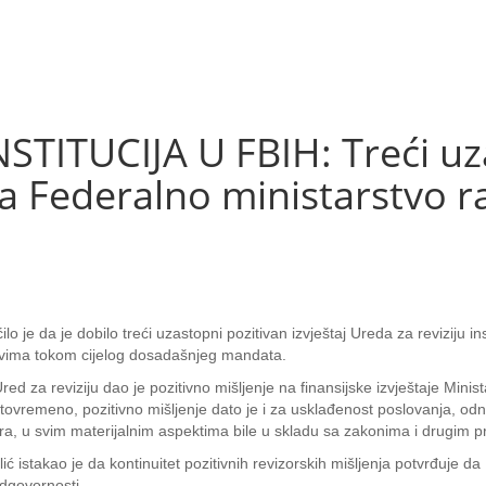
STITUCIJA U FBIH: Treći uz
 za Federalno ministarstvo ra
lo je da je dobilo treći uzastopni pozitivan izvještaj Ureda za reviziju in
tvima tokom cijelog dosadašnjeg mandata.
Ured za reviziju dao je pozitivno mišljenje na finansijske izvještaje Minista
Istovremeno, pozitivno mišljenje dato je i za usklađenost poslovanja, odno
zora, u svim materijalnim aspektima bile u skladu sa zakonima i drugim 
lić istakao je da kontinuitet pozitivnih revizorskih mišljenja potvrđuje 
odgovornosti.