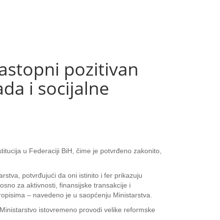
astopni pozitivan
da i socijalne
stitucija u Federaciji BiH, čime je potvrđeno zakonito,
rstva, potvrđujući da oni istinito i fer prikazuju
sno za aktivnosti, finansijske transakcije i
propisima – navedeno je u saopćenju Ministarstva.
da Ministarstvo istovremeno provodi velike reformske