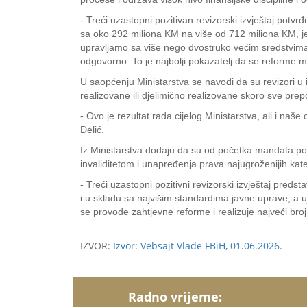
- Treći uzastopni pozitivan revizorski izvještaj potv
sa oko 292 miliona KM na više od 712 miliona KM, je
upravljamo sa više nego dvostruko većim sredstvima 
odgovorno. To je najbolji pokazatelj da se reforme 
U saopćenju Ministarstva se navodi da su revizori u 
realizovane ili djelimično realizovane skoro sve prepor
- Ovo je rezultat rada cijelog Ministarstva, ali i naš
Delić.
Iz Ministarstva dodaju da su od početka mandata pok
invaliditetom i unapređenja prava najugroženijih kat
- Treći uzastopni pozitivni revizorski izvještaj pred
i u skladu sa najvišim standardima javne uprave, a 
se provode zahtjevne reforme i realizuje najveći bro
IZVOR:
Izvor: Vebsajt Vlade FBiH, 01.06.2026.
Radno vrijeme: