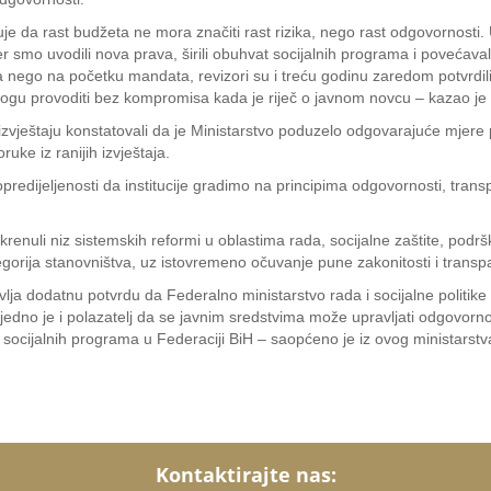
rđuje da rast budžeta ne mora značiti rast rizika, nego rast odgovornosti
r smo uvodili nova prava, širili obuhvat socijalnih programa i poveća
nego na početku mandata, revizori su i treću godinu zaredom potvrdili 
mogu provoditi bez kompromisa kada je riječ o javnom novcu – kazao je m
izvještaju konstatovali da je Ministarstvo poduzelo odgovarajuće mjere 
uke iz ranijih izvještaja.
e opredijeljenosti da institucije gradimo na principima odgovornosti, trans
renuli niz sistemskih reformi u oblastima rada, socijalne zaštite, podr
egorija stanovništva, uz istovremeno očuvanje pune zakonitosti i transpa
stavlja dodatnu potvrdu da Federalno ministarstvo rada i socijalne politi
ujedno je i polazatelj da se javnim sredstvima može upravljati odgovorn
j socijalnih programa u Federaciji BiH – saopćeno je iz ovog ministarstv
Kontaktirajte nas: