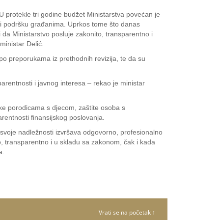
. U protekle tri godine budžet Ministarstva povećan je
vali podršku građanima. Uprkos tome što danas
da Ministarstvo posluje zakonito, transparentno i
inistar Delić.
po preporukama iz prethodnih revizija, te da su
parentnosti i javnog interesa – rekao je ministar
ške porodicama s djecom, zaštite osoba s
rentnosti finansijskog poslovanja.
ke svoje nadležnosti izvršava odgovorno, profesionalno
o, transparentno i u skladu sa zakonom, čak i kada
a.
Vrati se na početak ↑