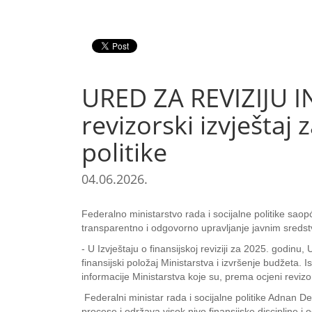
URED ZA REVIZIJU IN
revizorski izvještaj
politike
04.06.2026.
Federalno ministarstvo rada i socijalne politike saopći
transparentno i odgovorno upravljanje javnim sreds
- U Izvještaju o finansijskoj reviziji za 2025. godinu, 
finansijski položaj Ministarstva i izvršenje budžeta. 
informacije Ministarstva koje su, prema ocjeni revi
Federalni ministar rada i socijalne politike Adnan De
procese i održava visok nivo finansijske discipline i 