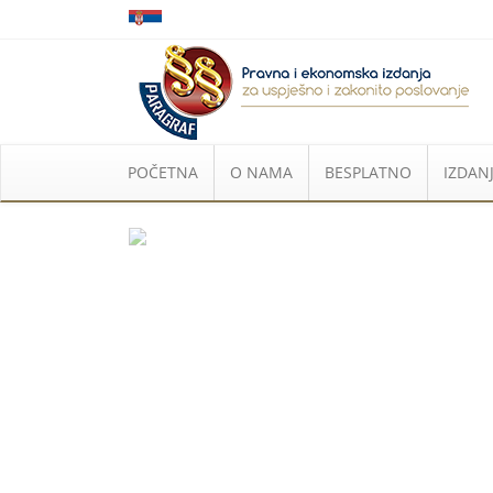
POČETNA
O NAMA
BESPLATNO
IZDANJ