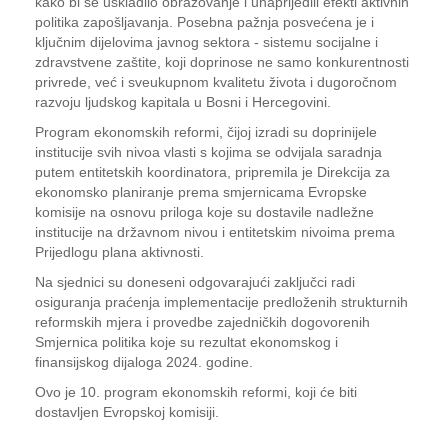
kako bi se uskladilo obrazovanje i unaprijedili efekti aktivnih
politika zapošljavanja. Posebna pažnja posvećena je i
ključnim dijelovima javnog sektora - sistemu socijalne i
zdravstvene zaštite, koji doprinose ne samo konkurentnosti
privrede, već i sveukupnom kvalitetu života i dugoročnom
razvoju ljudskog kapitala u Bosni i Hercegovini.
Program ekonomskih reformi, čijoj izradi su doprinijele
institucije svih nivoa vlasti s kojima se odvijala saradnja
putem entitetskih koordinatora, pripremila je Direkcija za
ekonomsko planiranje prema smjernicama Evropske
komisije na osnovu priloga koje su dostavile nadležne
institucije na državnom nivou i entitetskim nivoima prema
Prijedlogu plana aktivnosti.
Na sjednici su doneseni odgovarajući zaključci radi
osiguranja praćenja implementacije predloženih strukturnih
reformskih mjera i provedbe zajedničkih dogovorenih
Smjernica politika koje su rezultat ekonomskog i
finansijskog dijaloga 2024. godine.
Ovo je 10. program ekonomskih reformi, koji će biti
dostavljen Evropskoj komisiji.