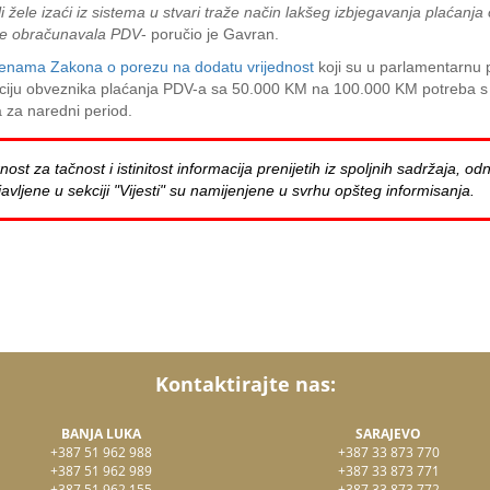
i žele izaći iz sistema u stvari traže način lakšeg izbjegavanja plaćanja 
ude obračunavala PDV
- poručio je Gavran.
jenama Zakona o porezu na dodatu vrijednost
koji su u parlamentarnu 
aciju obveznika plaćanja PDV-a sa 50.000 KM na 100.000 KM potreba s o
a za naredni period.
za tačnost i istinitost informacija prenijetih iz spoljnih sadržaja, odn
avljene u sekciji "Vijesti" su namijenjene u svrhu opšteg informisanja.
Kontaktirajte nas:
BANJA LUKA
SARAJEVO
+387 51 962 988
+387 33 873 770
+387 51 962 989
+387 33 873 771
+387 51 962 155
+387 33 873 772