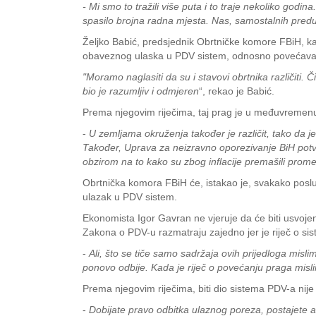
- Mi smo to tražili više puta i to traje nekoliko godi
spasilo brojna radna mjesta. Nas, samostalnih pred
Željko Babić, predsjednik Obrtničke komore FBiH, k
obaveznog ulaska u PDV sistem, odnosno povećavan
"Moramo naglasiti da su i stavovi obrtnika različit
bio je razumljiv i odmjeren
“, rekao je Babić.
Prema njegovim riječima, taj prag je u međuvremenu p
-
U zemljama okruženja također je različit, tako da 
Također, Uprava za neizravno oporezivanje BiH potvrd
obzirom na to kako su zbog inflacije premašili prom
Obrtnička komora FBiH će, istakao je, svakako poslu
ulazak u PDV sistem.
Ekonomista Igor Gavran ne vjeruje da će biti usvojen
Zakona o PDV-u razmatraju zajedno jer je riječ o sis
-
Ali, što se tiče samo sadržaja ovih prijedloga misl
ponovo odbije. Kada je riječ o povećanju praga mislim
Prema njegovim riječima, biti dio sistema PDV-a nije
-
Dobijate pravo odbitka ulaznog poreza, postajete at