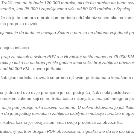
na. Tražili smo da to bude 120.000 maraka, ali bih bio srećan da bude usv
uzetnika, ima 25.000 i zapošljavamo više od 50.000 radnika u Srpskoj
- 
aže da je ta komora u proteklom periodu održala niz sastanaka sa kan
ja praga za ulazak.
i. Činjenica je da kada se usvajao Zakon o porezu na dodanu vrijednost
ojela inflacija.
je prag za ulazak u sistem PDV-a u Hrvatskoj nešto manje od 78.000 KM,
ila je kako su na kraju prošle godine imali veliki broj zahtjeva obvezni
et od 50.000 KM -
naveo je Babić.
šati glas obrtnika i ravnati se prema njihovim potrebama u konačnom od
a ijedna od ove dvije promjene jer su, podsjeća, čak i neki poslodavci 
temskom zakonu koji se ne treba često mijenjati, a ima još mnogo prije
im da je pomjeranje roka sasvim razumno. U nekim državama je još fleksi
 da je prijedlog nerealan i zahtijeva ozbiljne simulacije i analize mog
 nikakva kazna jer ovaj sistem ima i svoje prednosti za obveznika.
raktivniji partner drugim PDV obveznicima, signalizirate da ste dio stro