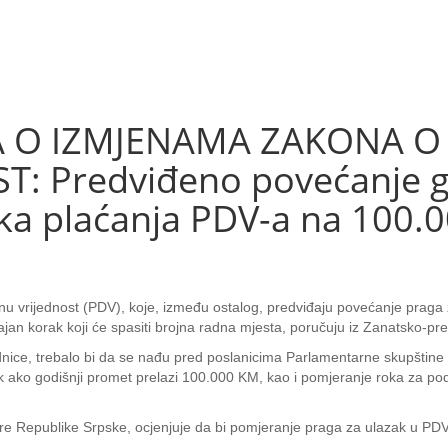
A O IZMJENAMA ZAKONA O
: Predviđeno povećanje g
ika plaćanja PDV-a na 100.
u vrijednost (PDV), koje, između ostalog, predviđaju povećanje praga
an korak koji će spasiti brojna radna mjesta, poručuju iz Zanatsko-p
nice, trebalo bi da se nađu pred poslanicima Parlamentarne skupštine Bi
ik ako godišnji promet prelazi 100.000 KM, kao i pomjeranje roka za p
re Republike Srpske, ocjenjuje da bi pomjeranje praga za ulazak u PDV