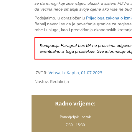
se da mnogi koji žele izbjeći ulazak u sistem PDV-a il
da većina neće smanjiti svoje cijene ako više ne b
Podsjetimo, u obrazloženju
Prijedloga zakona o izm
Babalj navodi se da je povećanje granice za registr
robe i usluga, kao i predviđanja ekonomskih kretanj
Kompanija Paragraf Lex BA ne preuzima odgovornost 
eventualno iz toga proistekne. Sve informacije obj
IZVOR:
Vebsajt eKapija, 01.07.2023.
Naslov: Redakcija
Radno vrijeme:
Ponedjeljak - petak
7:30 - 15:30