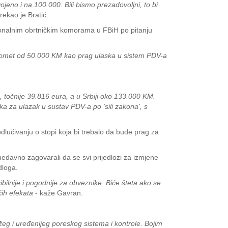
ojeno i na 100.000. Bili bismo prezadovoljni, to bi
rekao je Bratić.
tonalnim obrtničkim komorama u FBiH po pitanju
 promet od 50.000 KM kao prag ulaska u sistem PDV-a
 točnije 39.816 eura, a u Srbiji oko 133.000 KM.
ka za ulazak u sustav PDV-a po 'sili zakona', s
lučivanju o stopi koja bi trebalo da bude prag za
nedavno zagovarali da se svi prijedlozi za izmjene
dloga.
bilnije i pogodnije za obveznike. Biće šteta ako se
ućih efekata
- kaže Gavran.
žeg i uređenijeg poreskog sistema i kontrole. Bojim