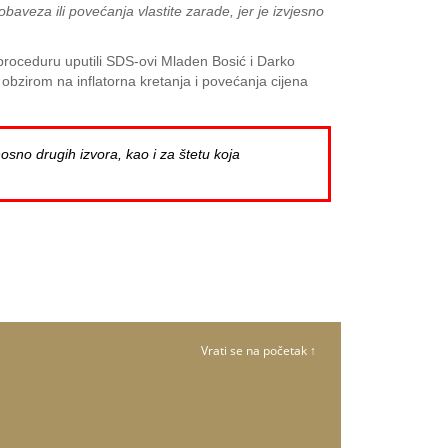
obaveza ili povećanja vlastite zarade, jer je izvjesno
proceduru uputili SDS-ovi Mladen Bosić i Darko
bzirom na inflatorna kretanja i povećanja cijena
osno drugih izvora, kao i za štetu koja
Vrati se na početak ↑