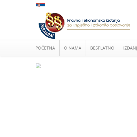
POČETNA
O NAMA
BESPLATNO
IZDANJ