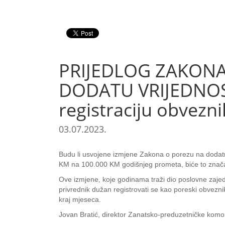
PRIJEDLOG ZAKON
DODATU VRIJEDNOST
registraciju obvezn
03.07.2023.
Budu li usvojene izmjene Zakona o porezu na dodatn
KM na 100.000 KM godišnjeg prometa, biće to značaj
Ove izmjene, koje godinama traži dio poslovne zajed
privrednik dužan registrovati se kao poreski obvezn
kraj mjeseca.
Jovan Bratić, direktor Zanatsko-preduzetničke komo