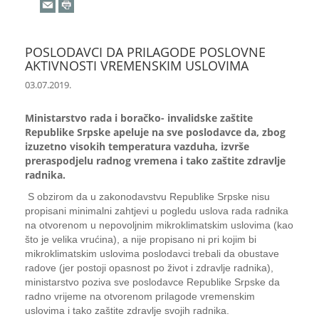
POSLODAVCI DA PRILAGODE POSLOVNE
AKTIVNOSTI VREMENSKIM USLOVIMA
03.07.2019.
Ministarstvo rada i boračko- invalidske zaštite
Republike Srpske apeluje na sve poslodavce da, zbog
izuzetno visokih temperatura vazduha, izvrše
preraspodjelu radnog vremena i tako zaštite zdravlje
radnika.
S obzirom da u zakonodavstvu Republike Srpske nisu
propisani minimalni zahtjevi u pogledu uslova rada radnika
na otvorenom u nepovoljnim mikroklimatskim uslovima (kao
što je velika vrućina), a nije propisano ni pri kojim bi
mikroklimatskim uslovima poslodavci trebali da obustave
radove (jer postoji opasnost po život i zdravlje radnika),
ministarstvo poziva sve poslodavce Republike Srpske da
radno vrijeme na otvorenom prilagode vremenskim
uslovima i tako zaštite zdravlje svojih radnika.