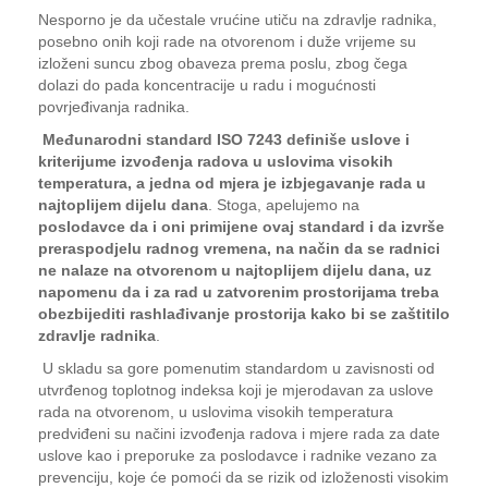
Nesporno je da učestale vrućine utiču na zdravlje radnika,
posebno onih koji rade na otvorenom i duže vrijeme su
izloženi suncu zbog obaveza prema poslu, zbog čega
dolazi do pada koncentracije u radu i mogućnosti
povrjeđivanja radnika.
Međunarodni standard ISO 7243 definiše uslove i
kriterijume izvođenja radova u uslovima visokih
temperatura, a jedna od mjera je izbjegavanje rada u
najtoplijem dijelu dana
. Stoga, apelujemo na
poslodavce da i oni primijene ovaj standard i da izvrše
preraspodjelu radnog vremena, na način da se radnici
ne nalaze na otvorenom u najtoplijem dijelu dana, uz
napomenu da i za rad u zatvorenim prostorijama treba
obezbijediti rashlađivanje prostorija kako bi se zaštitilo
zdravlje radnika
.
U skladu sa gore pomenutim standardom u zavisnosti od
utvrđenog toplotnog indeksa koji je mjerodavan za uslove
rada na otvorenom, u uslovima visokih temperatura
predviđeni su načini izvođenja radova i mjere rada za date
uslove kao i preporuke za poslodavce i radnike vezano za
prevenciju, koje će pomoći da se rizik od izloženosti visokim