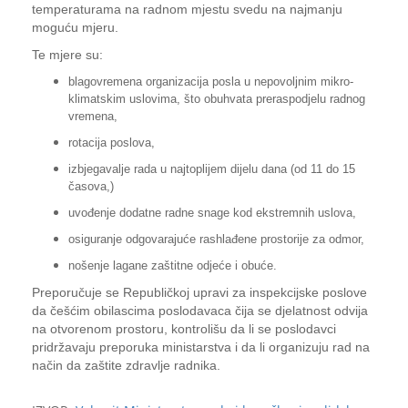
temperaturama na radnom mjestu svedu na najmanju
moguću mjeru.
Te mjere su:
blagovremena organizacija posla u nepovoljnim mikro-
klimatskim uslovima, što obuhvata preraspodjelu radnog
vremena,
rotacija poslova,
izbjegavalje rada u najtoplijem dijelu dana (od 11 do 15
časova,)
uvođenje dodatne radne snage kod ekstremnih uslova,
osiguranje odgovarajuće rashlađene prostorije za odmor,
nošenje lagane zaštitne odjeće i obuće.
Preporučuje se Republičkoj upravi za inspekcijske poslove
da češćim obilascima poslodavaca čija se djelatnost odvija
na otvorenom prostoru, kontrolišu da li se poslodavci
pridržavaju preporuka ministarstva i da li organizuju rad na
način da zaštite zdravlje radnika.