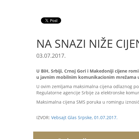
NA SNAZI NIŽE CI
03.07.2017.
U BiH, Srbiji, Crnoj Gori i Makedoniji cijene r
u javnim mobilnim komunikacionim mrežama u
U ovim zemljama maksimalna cijena odlaznog pozi
Regulatorne agencije Srbije za elektronske komun
Maksimalna cijena SMS poruka u romingu iznosiće
IZVOR:
Vebsajt Glas Srpske, 01.07.2017.