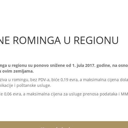
JENE ROMINGA U REGIONU
ominga u regionu su ponovo snižene od 1. jula 2017. godine, na o
 ovim zemljama.
va u romingu, bez PDV-a, biće 0,19 evra, a maksimalna cijena dola
ikacije i poštanske usluge.
 0,06 evra, a maksimalna cijena za usluge prenosa podataka i MM