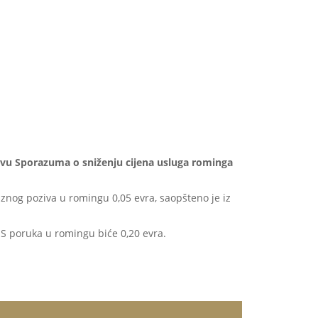
snovu Sporazuma o sniženju cijena usluga rominga
znog poziva u romingu 0,05 evra, saopšteno je iz
S poruka u romingu biće 0,20 evra.