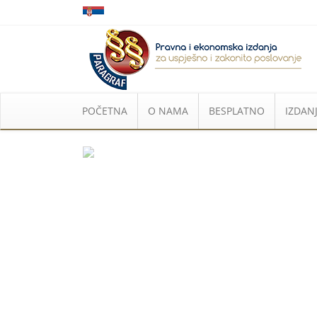
POČETNA
O NAMA
BESPLATNO
IZDANJ