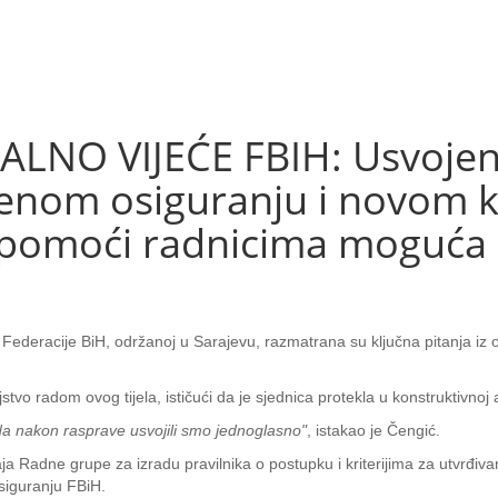
O VIJEĆE FBIH: Usvojeni 
venom osiguranju i novom 
pomoći radnicima moguća 
u Federacije BiH, održanoj u Sarajevu, razmatrana su ključna pitanja iz 
tvo radom ovog tijela, ističući da je sjednica protekla u konstruktivnoj 
eda nakon rasprave usvojili smo jednoglasno"
, istakao je Čengić.
aja Radne grupe za izradu pravilnika o postupku i kriterijima za utvrđiv
siguranju FBiH.