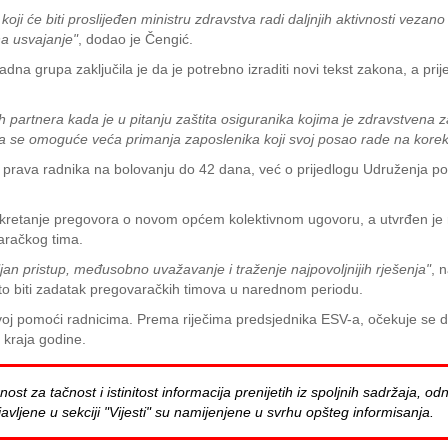
oji će biti proslijeđen ministru zdravstva radi daljnjih aktivnosti vezan
a usvajanje"
, dodao je Čengić.
na grupa zaključila je da je potrebno izraditi novi tekst zakona, a prij
h partnera kada je u pitanju zaštita osiguranika kojima je zdravstvena za
da se omoguće veća primanja zaposlenika koji svoj posao rade na korek
u prava radnika na bolovanju do 42 dana, već o prijedlogu Udruženja p
 pokretanje pregovora o novom općem kolektivnom ugovoru, a utvrđen je r
aračkog tima.
an pristup, međusobno uvažavanje i traženje najpovoljnijih rješenja"
, 
e to biti zadatak pregovaračkih timova u narednom periodu.
ivoj pomoći radnicima. Prema riječima predsjednika ESV-a, očekuje se d
 kraja godine.
za tačnost i istinitost informacija prenijetih iz spoljnih sadržaja, odn
avljene u sekciji "Vijesti" su namijenjene u svrhu opšteg informisanja.