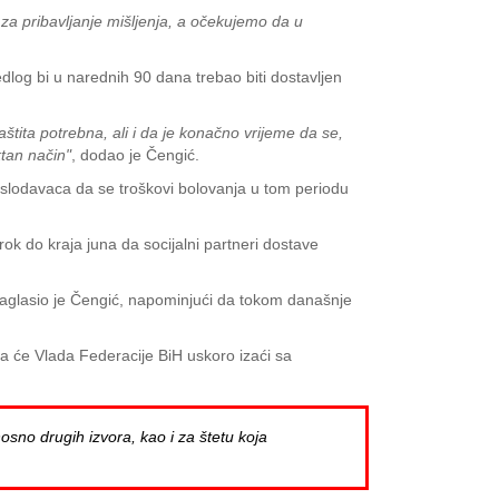
o za pribavljanje mišljenja, a očekujemo da u
edlog bi u narednih 90 dana trebao biti dostavljen
štita potrebna, ali i da je konačno vrijeme da se,
tan način"
, dodao je Čengić.
oslodavaca da se troškovi bolovanja u tom periodu
ok do kraja juna da socijalni partneri dostave
naglasio je Čengić, napominjući da tokom današnje
a će Vlada Federacije BiH uskoro izaći sa
osno drugih izvora, kao i za štetu koja