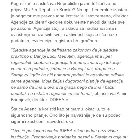
Koga i zašto saslušava Republičko javno tužilaštvo po
prijavi MUP-a Republike Srpske? Na upit Federalne izostao
je odgovor ove pravosudne institucije. Istovremeno, direktor
Agencije za identifikacione dokumente navodi da rade sve
po zakonu. Agencija stoji, u skladu sa nadležnostima i
ovlaštenjima, iza svih svojih aktivnosti koji se tiču baze
podataka, evidencija i registara bh. građana.
"Sjedište agencije je definisano zakonom da je sjedište
praktično u Banjoj Luci. Međutim, agencija ima i pet
regionalnih centara i agencija trenutno ima dvije lokacije
vezano za podatke, jedna je u Banjoj Luci, druga je u
Sarajevu i gdje će biti primarni podaci je apsolutno odluka
same agencije. Moja želja i dugoročni plan je da Agencija
ne samo da ima u ova dva grada nego da ima i bazu
podataka u ostalim regionalnim centrima",
objašnjava Almir
Badnjević, direktor IDDEEA-e.
Šta će Agencija koristiti kao primarnu lokaciju, to je
sigurnosno pitanje. Ono što je najvažnije je da su podaci
sigurni i zaštićeni, navodi struka.
"Ovo je poslovna odluka IDEEA-e kao jedne nezavisne
institucije. Prebacivanje podataka nazad u Sarajevo gdje su