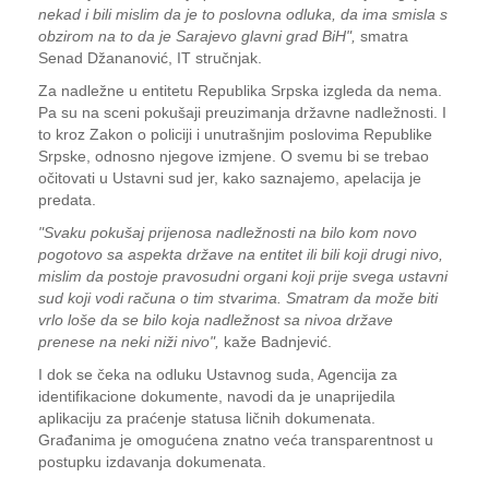
nekad i bili mislim da je to poslovna odluka, da ima smisla s
obzirom na to da je Sarajevo glavni grad BiH",
smatra
Senad Džananović, IT stručnjak.
Za nadležne u entitetu Republika Srpska izgleda da nema.
Pa su na sceni pokušaji preuzimanja državne nadležnosti. I
to kroz Zakon o policiji i unutrašnjim poslovima Republike
Srpske, odnosno njegove izmjene. O svemu bi se trebao
očitovati u Ustavni sud jer, kako saznajemo, apelacija je
predata.
"Svaku pokušaj prijenosa nadležnosti na bilo kom novo
pogotovo sa aspekta države na entitet ili bili koji drugi nivo,
mislim da postoje pravosudni organi koji prije svega ustavni
sud koji vodi računa o tim stvarima. Smatram da može biti
vrlo loše da se bilo koja nadležnost sa nivoa države
prenese na neki niži nivo",
kaže Badnjević.
I dok se čeka na odluku Ustavnog suda, Agencija za
identifikacione dokumente, navodi da je unaprijedila
aplikaciju za praćenje statusa ličnih dokumenata.
Građanima je omogućena znatno veća transparentnost u
postupku izdavanja dokumenata.