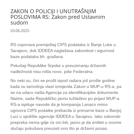
ZAKON O POLICIJI I UNUTRAŠNJIM
POSLOVIMA RS: Zakon pred Ustavnim
sudom
03.06.2025.
RS osporava premještaj CIPS podataka iz Banje Luke u
Sarajevo, dok IDDEEA naglašava zakonitost i sigurnost
baze podataka bh. građana.
Pokušaji Republike Srpske u preuzimanju državnih
nadležnosti nisu ništa novo, piše Federalna.
No neki su, čini se prošli ispod radara još prošle godine
kada su tamošnja vlast izmijenila Zakon o MUP-u RS-a, pa
se na udaru našla Agencija za identifikacijske dokumente.
Naime, sada Republičko javno tužilaštvo po prijavi MUP-a
RS-a ispituje navode da je kompanija Lanaco mimo
ugovora CIPS podatke prebacila iz primarne baze u Banjoj
Luci u sjedište agencije IDDEEA u Sarajevu. Iako zakonski
prepreka nema gdje će oni biti, jasno je da entitet u ovome
slučaju pokušava preuzeti ono što je državni posao.