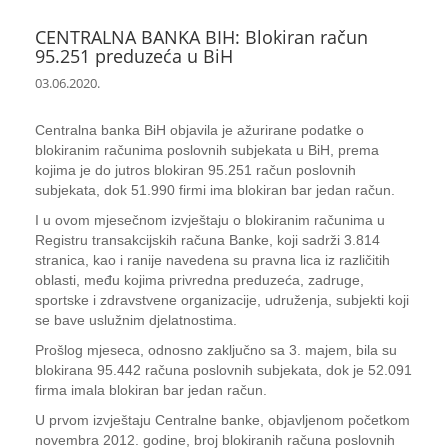
CENTRALNA BANKA BIH: Blokiran račun
95.251 preduzeća u BiH
03.06.2020.
Centralna banka BiH objavila je ažurirane podatke o
blokiranim računima poslovnih subjekata u BiH, prema
kojima je do jutros blokiran 95.251 račun poslovnih
subjekata, dok 51.990 firmi ima blokiran bar jedan račun.
I u ovom mjesečnom izvještaju o blokiranim računima u
Registru transakcijskih računa Banke, koji sadrži 3.814
stranica, kao i ranije navedena su pravna lica iz različitih
oblasti, među kojima privredna preduzeća, zadruge,
sportske i zdravstvene organizacije, udruženja, subjekti koji
se bave uslužnim djelatnostima.
Prošlog mjeseca, odnosno zaključno sa 3. majem, bila su
blokirana 95.442 računa poslovnih subjekata, dok je 52.091
firma imala blokiran bar jedan račun.
U prvom izvještaju Centralne banke, objavljenom početkom
novembra 2012. godine, broj blokiranih računa poslovnih