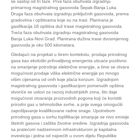
se sastoji od tri faze. Prva faza obuhvata izgradnju
primarnog magistralnog gasovoda Šepak-Banja Luka.
Druga faza obuhvata izgradnju priključnih gasovoda, prema
gradovima i opštinama koje su na trasi. Planirana je
gasifikacija 18 opština duž trase magistralnog gasovoda.
Treća faza obuhvata izgradnju magistralnog gasovoda
Banja Luka-Novi Grad. Planirana dužina trase dvosmjernog
gasovoda je oko 500 kilometara.
Gledajući na projekat u širem kontekstu, prodaja prirodnog
gasa kao ekološki prihvatljivog energenta uticaće pozitivno
na smanjenje potrošnje električne energije, a time se otvara
mogućnost prodaje viška električne energije po mnogo
višim cijenama od onih koje plaća konzum. Izgradnjom
magistralnog gasovoda i gasifikacijom pomenutih opština
stvoriće se uslovi za razvoj industrijskih zona, što daje
mogućnost otvaranja proizvodnih pogona koji će koristiti
prirodni gas u tehmološke svrhe, a prije svega omogućiti
zapošljavanje kvalifikovane radne snage. Upotrebom
prirodnog gasa u svrhu toplifikacije smanjuje se nivo emisije
štetnih gasova i zaštita životne sredine. Izgradnja gasovoda
sa pratećom nadzemnom infrastrukturom je kapitalna
investicija i jedna od najvećih u ovom dijelu Republike