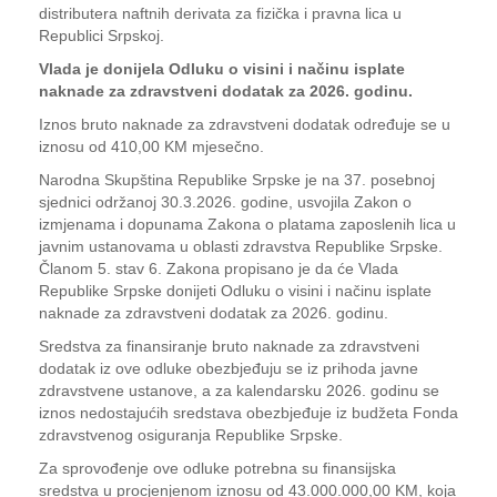
distributera naftnih derivata za fizička i pravna lica u
Republici Srpskoj.
Vlada je donijela Odluku o visini i načinu isplate
naknade za zdravstveni dodatak za 2026. godinu.
Iznos bruto naknade za zdravstveni dodatak određuje se u
iznosu od 410,00 KM mjesečno.
Narodna Skupština Republike Srpske je na 37. posebnoj
sjednici održanoj 30.3.2026. godine, usvojila Zakon o
izmjenama i dopunama Zakona o platama zaposlenih lica u
javnim ustanovama u oblasti zdravstva Republike Srpske.
Članom 5. stav 6. Zakona propisano je da će Vlada
Republike Srpske donijeti Odluku o visini i načinu isplate
naknade za zdravstveni dodatak za 2026. godinu.
Sredstva za finansiranje bruto naknade za zdravstveni
dodatak iz ove odluke obezbjeđuju se iz prihoda javne
zdravstvene ustanove, a za kalendarsku 2026. godinu se
iznos nedostajućih sredstava obezbjeđuje iz budžeta Fonda
zdravstvenog osiguranja Republike Srpske.
Za sprovođenje ove odluke potrebna su finansijska
sredstva u procjenjenom iznosu od 43.000.000,00 KM, koja