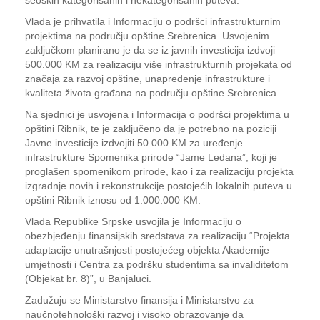
seoskih kategorisanih i nekategorisanih puteva.
Vlada je prihvatila i Informaciju o podršci infrastrukturnim
projektima na području opštine Srebrenica. Usvojenim
zaključkom planirano je da se iz javnih investicija izdvoji
500.000 KM za realizaciju više infrastrukturnih projekata od
značaja za razvoj opštine, unapređenje infrastrukture i
kvaliteta života građana na području opštine Srebrenica.
Na sjednici je usvojena i Informacija o podršci projektima u
opštini Ribnik, te je zaključeno da je potrebno na poziciji
Javne investicije izdvojiti 50.000 KM za uređenje
infrastrukture Spomenika prirode “Jame Ledana”, koji je
proglašen spomenikom prirode, kao i za realizaciju projekta
izgradnje novih i rekonstrukcije postojećih lokalnih puteva u
opštini Ribnik iznosu od 1.000.000 KM.
Vlada Republike Srpske usvojila je Informaciju o
obezbjeđenju finansijskih sredstava za realizaciju “Projekta
adaptacije unutrašnjosti postojećeg objekta Akademije
umjetnosti i Centra za podršku studentima sa invaliditetom
(Objekat br. 8)”, u Banjaluci.
Zadužuju se Ministarstvo finansija i Ministarstvo za
naučnotehnološki razvoj i visoko obrazovanje da