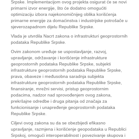
Srpske. Implementacijom ovog projekta osigurat će se novi
primarni izvor energije, što će dodatno omogućiti
optimizaciju izbora najekonomičnijeg oblika korišćenja
primarne energije za domaćinstva i industrijske potrošače u
sjeverozapadnom dijelu Republike Srpske.
Vlada je utvrdila Nacrt zakona o infrastrukturi geoprostornih
podataka Republike Srpske.
Ovim zakonom uređuje se uspostavljanje, razvoj,
upravljanje, održavanje i korišćenje infrastrukture
geoprostornih podataka Republike Srpske, subjekti
infrastrukture geoprostornih podataka Republike Srpske,
prava, obaveze i međusobna saradnja subjekta
infrastrukture geoprostornih podataka Republike Srpske,
finansiranje, mrežni servisi, pristup geoprostornim
podacima, nadzor nad sprovođenjem ovog zakona,
prekršajne odredbe i druga pitanja od značaja za
funkcionisanje i unapređenje geoprostornih podataka
Republike Srpske.
Ciljevi ovog zakona su da se obezbijedi efikasno
upravljanje, razmjena i korišćenje geopodataka u Republici
Srpskoj, omogući interoperabilnost i povezivanje skupova i