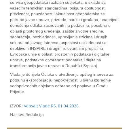
servisa geopodataka različitih subjekata, u skladu sa
važećim tehničkim standardima, osigura dostupnost,
preciznost, pouzdanost i aktuelnost geopodataka za
potrebe javne uprave, privrede, nauke i građana, unaprijedi
donošenje odluka zasnovanih na podacima, posebno u
oblasti prostornog uređenja, zaštite životne sredine,
saobraćaja, bezbjednosti, upravljanja rizicima i drugih
sektora od javnog interesa, uspostavi usklađenost sa
direktivom INSPIRE i drugim relevantnim propisima
Evropske unije u oblasti prostornih podataka i digitalne
uprave, podstakne otvorenost podataka i digitalna
transformacija javne uprave u Republici Srpskoj.
Vlada je donijela Odluku o utvrđivanju opšteg interesa za
potpunu eksproprijaciju nepokretnosti u svrhu izgradnje
vodoprivrednih objekata odbrane od poplava u Gradu
Prijedor.
IZVOR:
Vebsajt Vlade RS, 01.04.2026.
Naslov: Redakcija