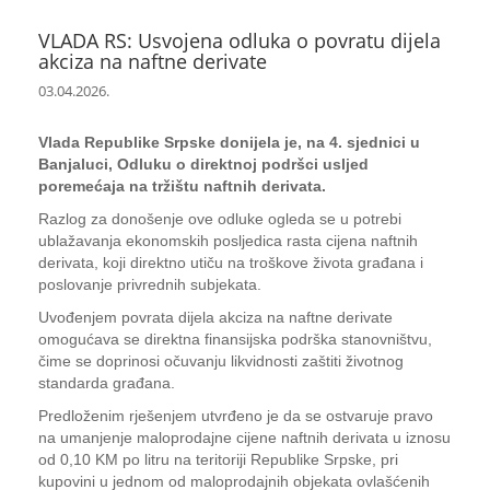
VLADA RS: Usvojena odluka o povratu dijela
akciza na naftne derivate
03.04.2026.
Vlada Republike Srpske donijela je, na 4. sjednici u
Banjaluci, Odluku o direktnoj podršci usljed
poremećaja na tržištu naftnih derivata.
Razlog za donošenje ove odluke ogleda se u potrebi
ublažavanja ekonomskih posljedica rasta cijena naftnih
derivata, koji direktno utiču na troškove života građana i
poslovanje privrednih subjekata.
Uvođenjem povrata dijela akciza na naftne derivate
omogućava se direktna finansijska podrška stanovništvu,
čime se doprinosi očuvanju likvidnosti zaštiti životnog
standarda građana.
Predloženim rješenjem utvrđeno je da se ostvaruje pravo
na umanjenje maloprodajne cijene naftnih derivata u iznosu
od 0,10 KM po litru na teritoriji Republike Srpske, pri
kupovini u jednom od maloprodajnih objekata ovlašćenih