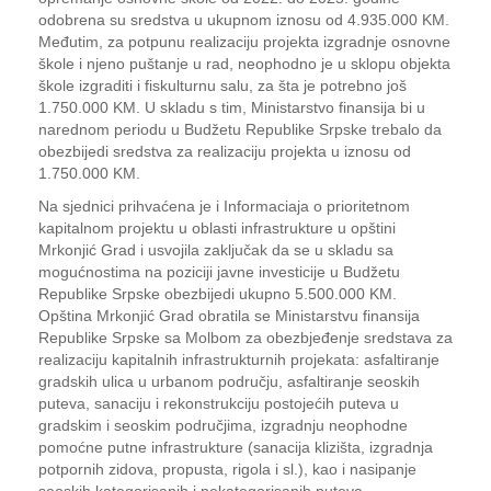
odobrena su sredstva u ukupnom iznosu od 4.935.000 KM.
Međutim, za potpunu realizaciju projekta izgradnje osnovne
škole i njeno puštanje u rad, neophodno je u sklopu objekta
škole izgraditi i fiskulturnu salu, za šta je potrebno još
1.750.000 KM. U skladu s tim, Ministarstvo finansija bi u
narednom periodu u Budžetu Republike Srpske trebalo da
obezbijedi sredstva za realizaciju projekta u iznosu od
1.750.000 KM.
Na sjednici prihvaćena je i Informaciaja o prioritetnom
kapitalnom projektu u oblasti infrastrukture u opštini
Mrkonjić Grad i usvojila zaključak da se u skladu sa
mogućnostima na poziciji javne investicije u Budžetu
Republike Srpske obezbijedi ukupno 5.500.000 KM.
Opština Mrkonjić Grad obratila se Ministarstvu finansija
Republike Srpske sa Molbom za obezbjeđenje sredstava za
realizaciju kapitalnih infrastrukturnih projekata: asfaltiranje
gradskih ulica u urbanom području, asfaltiranje seoskih
puteva, sanaciju i rekonstrukciju postojećih puteva u
gradskim i seoskim područjima, izgradnju neophodne
pomoćne putne infrastrukture (sanacija klizišta, izgradnja
potpornih zidova, propusta, rigola i sl.), kao i nasipanje