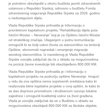
je potrebno obezbjediti u okviru budžeta javnih zdravstvenih
ustanova u Republici Srpskoj, odnosno u budžetu Fonda
zdravstvenog osiguranja Republike Srpske za 2026. godinu
u nedostajućem dijelu.
Vlada Republike Srpske prihvatila je Informaciju o
prioritetnom kapitalnom projektu “Rehabilitacija dijela puta
Istočni Mostar – Nevesinje” koji je za Opštinu Istočni Mostar
od strateškog značaja. Ulaganjem u putnu komunikaciju
omogućili bi se bolji uslovi života za stanovništvo na teritoriji
Opštine, ekonomski napredak i smanjenje migracije
seoskog stanovništva. Iz navedenog je Vlada Republike
Srpske usvojila zaključak da će u skladu sa mogućnostima
na poziciji Javne investicije biti obezbijeđeno 800.000 KM.
Vlada Republike Srpske prihvatila je i Informaciju o
kapitalnom projektu na području opštine Nevesinje. Imajući
u vidu da ova opština nema sopstvenih sredstava kako bi
realizovala bitne kapitalne projekte u ovoj opštini, te kako bi
se dao doprinos privrednom i društvenom razvoju lokalne
zajednice i omogućili kvalitetniji uslovi za život građana,
Vlada je usvojila zaključak da se u Budžetu u skladu sa
mogućnostima obezbijedi 800.000 KM za školske objekte,