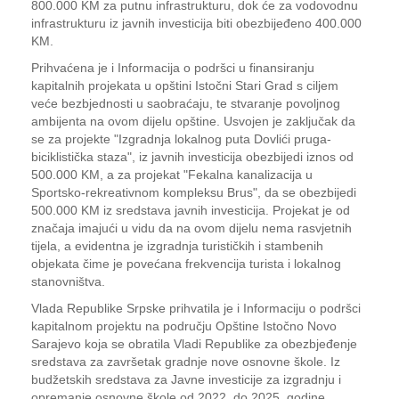
800.000 KM za putnu infrastrukturu, dok će za vodovodnu
infrastrukturu iz javnih investicija biti obezbijeđeno 400.000
KM.
Prihvaćena je i Informacija o podršci u finansiranju
kapitalnih projekata u opštini Istočni Stari Grad s ciljem
veće bezbjednosti u saobraćaju, te stvaranje povoljnog
ambijenta na ovom dijelu opštine. Usvojen je zaključak da
se za projekte "Izgradnja lokalnog puta Dovlići pruga-
biciklistička staza", iz javnih investicija obezbijedi iznos od
500.000 KM, a za projekat "Fekalna kanalizacija u
Sportsko-rekreativnom kompleksu Brus", da se obezbijedi
500.000 KM iz sredstava javnih investicija. Projekat je od
značaja imajući u vidu da na ovom dijelu nema rasvjetnih
tijela, a evidentna je izgradnja turističkih i stambenih
objekata čime je povećana frekvencija turista i lokalnog
stanovništva.
Vlada Republike Srpske prihvatila je i Informaciju o podršci
kapitalnom projektu na području Opštine Istočno Novo
Sarajevo koja se obratila Vladi Republike za obezbjeđenje
sredstava za završetak gradnje nove osnovne škole. Iz
budžetskih sredstava za Javne investicije za izgradnju i
opremanje osnovne škole od 2022. do 2025. godine