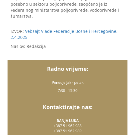
posebno u sektoru poljoprivrede, saopćeno je iz
Federalnog ministarstva poljoprivrede, vodoprivrede i
šumarstva.
IZVOR:
Vebsajt Vlade Federacije Bosne i Hercegovine,
2.4.2025.
Naslov: Redakcija
Radno vrijeme:
Ponedjeljak - petak
7:30 - 15:30
Kontaktirajte nas:
BANJA LUKA
+387 51 962 988
+387 51 962 989