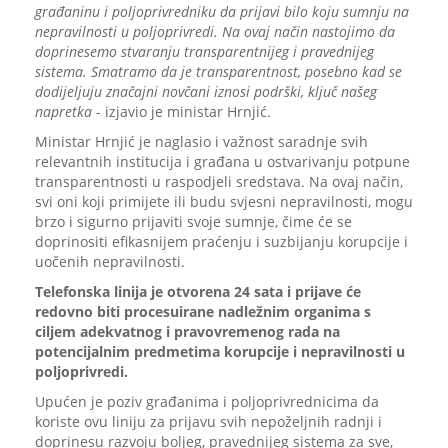
građaninu i poljoprivredniku da prijavi bilo koju sumnju na
nepravilnosti u poljoprivredi. Na ovaj način nastojimo da
doprinesemo stvaranju transparentnijeg i pravednijeg
sistema. Smatramo da je transparentnost, posebno kad se
dodijeljuju značajni novčani iznosi podrški, ključ našeg
napretka
- izjavio je ministar Hrnjić.
Ministar Hrnjić je naglasio i važnost saradnje svih
relevantnih institucija i građana u ostvarivanju potpune
transparentnosti u raspodjeli sredstava. Na ovaj način,
svi oni koji primijete ili budu svjesni nepravilnosti, mogu
brzo i sigurno prijaviti svoje sumnje, čime će se
doprinositi efikasnijem praćenju i suzbijanju korupcije i
uočenih nepravilnosti.
Telefonska linija je otvorena 24 sata i prijave će
redovno biti procesuirane nadležnim organima s
ciljem adekvatnog i pravovremenog rada na
potencijalnim predmetima korupcije i nepravilnosti u
poljoprivredi.
Upućen je poziv građanima i poljoprivrednicima da
koriste ovu liniju za prijavu svih nepoželjnih radnji i
doprinesu razvoju boljeg, pravednijeg sistema za sve,