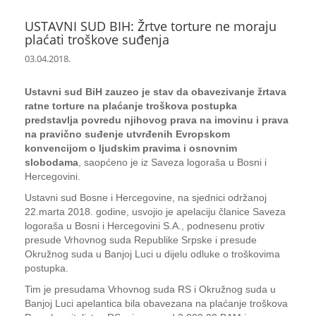
USTAVNI SUD BIH: Žrtve torture ne moraju
plaćati troškove suđenja
03.04.2018.
Ustavni sud BiH zauzeo je stav da obavezivanje žrtava
ratne torture na plaćanje troškova postupka
predstavlja povredu njihovog prava na imovinu i prava
na pravično suđenje utvrđenih Evropskom
konvencijom o ljudskim pravima i osnovnim
slobodama
, saopćeno je iz Saveza logoraša u Bosni i
Hercegovini.
Ustavni sud Bosne i Hercegovine, na sjednici održanoj
22.marta 2018. godine, usvojio je apelaciju članice Saveza
logoraša u Bosni i Hercegovini S.A., podnesenu protiv
presude Vrhovnog suda Republike Srpske i presude
Okružnog suda u Banjoj Luci u dijelu odluke o troškovima
postupka.
Tim je presudama Vrhovnog suda RS i Okružnog suda u
Banjoj Luci apelantica bila obavezana na plaćanje troškova