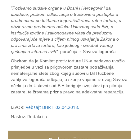
"Pozivamo sudske organe u Bosni i Hercegovini da
ubuduće, prilikom odlučivanja o troškovima postupka u
predmetima po tužbama logoraša/žrtava ratne torture, u
obzir uzmu predmetnu odluku Ustavnog suda BiH, a
institucije izvršne i zakonodavne vlasti da preduzmu
odgovarajuće mjere s ciljem hitnog usvajanja Zakona o
pravima žrtava torture, kao jedinog i sveobuhvatnog
rješenja u interesu svih",
poručuju iz Saveza logoraša.
Obzirom da je Komitet protiv torture UN-a nedavno uvažio
primjedbe u vezi sa prigovorom zastare potraživanja
nematerijalne štete zbog kojeg sudovi u BiH tužbene
zahtjeve logoraša odbijaju, u skorije vrijeme iz ovog Saveza
očekuju da Ustavni sud BiH koriguje svoj stav i po pitanju
zastare, te žrtvama prizna pravo na adekvatnu reparaciju.
IZVOR:
Vebsajt BHRT, 02.04.2018.
Naslov: Redakcija