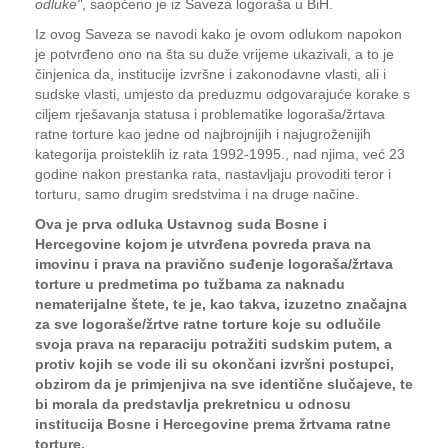
odluke"
, saopćeno je iz Saveza logoraša u BiH.
Iz ovog Saveza se navodi kako je ovom odlukom napokon
je potvrđeno ono na šta su duže vrijeme ukazivali, a to je
činjenica da, institucije izvršne i zakonodavne vlasti, ali i
sudske vlasti, umjesto da preduzmu odgovarajuće korake s
ciljem rješavanja statusa i problematike logoraša/žrtava
ratne torture kao jedne od najbrojnijih i najugroženijih
kategorija proisteklih iz rata 1992-1995., nad njima, već 23
godine nakon prestanka rata, nastavljaju provoditi teror i
torturu, samo drugim sredstvima i na druge načine.
Ova je prva odluka Ustavnog suda Bosne i
Hercegovine kojom je utvrđena povreda prava na
imovinu i prava na pravično suđenje logoraša/žrtava
torture u predmetima po tužbama za naknadu
nematerijalne štete, te je, kao takva, izuzetno značajna
za sve logoraše/žrtve ratne torture koje su odlučile
svoja prava na reparaciju potražiti sudskim putem, a
protiv kojih se vode ili su okončani izvršni postupci,
obzirom da je primjenjiva na sve identične slučajeve, te
bi morala da predstavlja prekretnicu u odnosu
institucija Bosne i Hercegovine prema žrtvama ratne
torture.