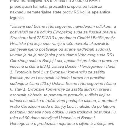
Pravobraniteljstva RS u iznosu od 3.000,00 BAM i
pripadajućih kamata, proizašlih iz spora po tužbi za
naknadu nematerijalne štete protiv RS koji je apelantica
izgubila.
"Ustavni sud Bosne i Hercegovine, navedenom odlukom, a
pozivajući se na odluku Evropskog suda za ljudska prava u
Strazburu broj 72512/13 u predmetu Cindrić i Bešlić protiv
Hrvatske (na koju smo ranije u više navrata ukazivali te
zahtjevali njeno poštivanje od strane nadležnih sudova),
utvrdio je da je pobijanim presudama Vrhovnog suda RS i
Okružnog suda u Banjoj Luci, apelantici prekršeno pravo na
imovinu iz člana II/3.k) Ustava Bosne i Hercegovine i člana
1. Protokola broj 1 uz Evropsku konvenciju za zaštitu
ljudskih prava i osnovnih sloboda i prava na pravično
suđenje iz člana II/3.e) Ustava Bosne i Hercegovine i člana
6. stav 1. Evropske konvencije za zaštitu ljudskih prava i
osnovnih sloboda, te pomenute presude, u dijelu koji se
odnosi na odluku o troškovima postupka ukinuo, a predmet
vratio Okružnom sudu u Banjoj Luci i naložio da po hitnom
postupku donese novu odluku u vezi troškova postupka i u
roku od 90 dana obavijesti Ustavni sud Bosne i
Hercegovine o preduzetim mjerama s ciljem izvršenja ove