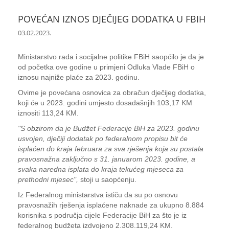
POVEĆAN IZNOS DJEČIJEG DODATKA U FBIH
03.02.2023.
Ministarstvo rada i socijalne politike FBiH saopćilo je da je
od početka ove godine u primjeni Odluka Vlade FBiH o
iznosu najniže plaće za 2023. godinu.
Ovime je povećana osnovica za obračun dječijeg dodatka,
koji će u 2023. godini umjesto dosadašnjih 103,17 KM
iznositi 113,24 KM.
"S obzirom da je Budžet Federacije BiH za 2023. godinu
usvojen, dječiji dodatak po federalnom propisu bit će
isplaćen do kraja februara za sva rješenja koja su postala
pravosnažna zaključno s 31. januarom 2023. godine, a
svaka naredna isplata do kraja tekućeg mjeseca za
prethodni mjesec",
stoji u saopćenju.
Iz Federalnog ministarstva ističu da su po osnovu
pravosnažih rješenja isplaćene naknade za ukupno 8.884
korisnika s područja cijele Federacije BiH za što je iz
federalnog budžeta izdvojeno 2.308.119,24 KM.