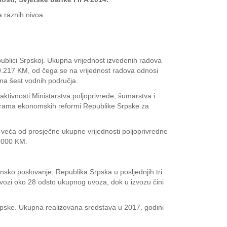
 raznih nivoa.
publici Srpskoj. Ukupna vrijednost izvedenih radova
49.217 KM, od čega se na vrijednost radova odnosi
na šest vodnih područja.
 aktivnosti Ministarstva poljoprivrede, šumarstva i
rograma ekonomskih reformi Republike Srpske za
e veća od prosječne ukupne vrijednosti poljoprivredne
2.000 KM.
nsko poslovanje, Republika Srpska u posljednjih tri
 uvozi oko 28 odsto ukupnog uvoza, dok u izvozu čini
 Srpske. Ukupna realizovana sredstava u 2017. godini