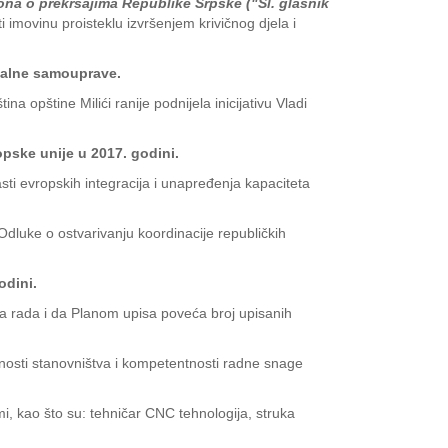
na o prekršajima Republike Srpske ("Sl. glasnik
 imovinu proisteklu izvršenjem krivičnog djela i
okalne samouprave.
a opštine Milići ranije podnijela inicijativu Vladi
pske unije u 2017. godini.
i evropskih integracija i unapređenja kapaciteta
dluke o ostvarivanju koordinacije republičkih
odini.
šta rada i da Planom upisa poveća broj upisanih
vanosti stanovništva i kompetentnosti radne snage
mi, kao što su: tehničar CNC tehnologija, struka