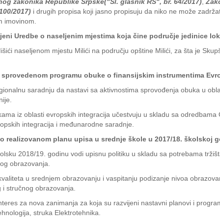
čnog zakonika Republike Srpske
("Sl. glasnik RS", br. 64/2017)
,
Zako
 100/2017)
i drugih propisa koji jasno propisuju da niko ne može zadržati
om imovinom.
jeni Uredbe o naseljenim mjestima koja čine područje jedinice l
i naseljenom mjestu Milići na području opštine Milići, za šta je Skupštin
 o sprovedenom programu obuke o finansijskim instrumentima Evro
onalnu saradnju da nastavi sa aktivnostima sprovođenja obuka u oblast
ije.
ama iz oblasti evropskih integracija učestvuju u skladu sa odredbama O
ropskih integracija i međunarodne saradnje.
 o realizovanom planu upisa u srednje škole u 2017/18. školskoj g
kolsku 2018/19. godinu vodi upisnu politiku u skladu sa potrebama trži
nog obrazovanja.
nju kvaliteta u srednjem obrazovanju i vaspitanju podizanje nivoa obrazo
eg i stručnog obrazovanja.
nteres za nova zanimanja za koja su razvijeni nastavni planovi i progra
hnologija, struka Elektrotehnika.