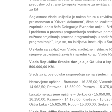
preduslov od strane Evropske komisije za uvrštavanj
za BiH.
Saglasnost Vlade uslijedila je nakon što su u revidi
preimenovan u "Okvirni dokument", čime se kvalitetni
zaprimila dopis šefa Delegacije Evropske unije u Bi
i problema u procesu programiranja sredstava pomoć
nužnost smještanja procesa programiranja u nadležna
programiranje", koje se, na inicijativu institucija u 
U skladu sa zaključkom Vlade, nadležne institucije 
njegove uspješnosti zavisiti i naredni koraci Vlade 
Vlada Republike Srpske donijela je Odluku o ispl
500.000,00 KM.
Sredstva iz ove odluke raspoređuju se na sljedeći na
Nerazvijene opštine - Bratunac - 16.225,00; Vlasenic
14.962,50; Petrovac - 13.550,00; Petrovo - 15.375,0
Izrazito nerazvijene opštine – Berkovići - 15.050,00;
16.150,00; Kalinovik - 14.175,00; Kneževo - 15.825
Oštra Luka - 15.625,00; Rudo - 15.800,00; Srebrenic
Vlada Republike Srpske usvojila je Informaciju 