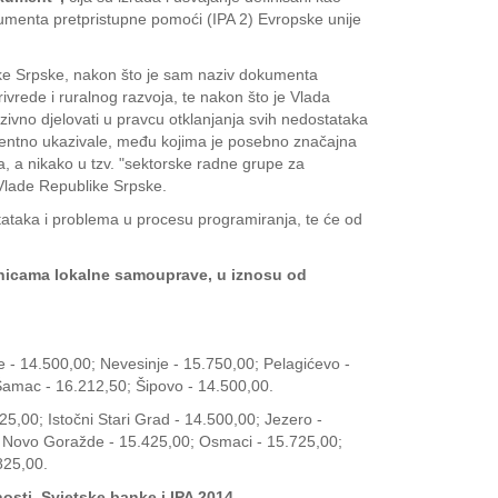
rumenta pretpristupne pomoći (IPA 2) Evropske unije
blike Srpske, nakon što je sam naziv dokumenta
ivrede i ruralnog razvoja, te nakon što je Vlada
ivno djelovati u pravcu otklanjanja svih nedostataka
nentno ukazivale, među kojima je posebno značajna
, a nikako u tzv. "sektorske radne grupe za
i Vlade Republike Srpske.
stataka i problema u procesu programiranja, te će od
edinicama lokalne samouprave, u iznosu od
e - 14.500,00; Nevesinje - 15.750,00; Pelagićevo -
 Šamac - 16.212,50; Šipovo - 14.500,00.
25,00; Istočni Stari Grad - 14.500,00; Jezero -
0; Novo Goražde - 15.425,00; Osmaci - 15.725,00;
825,00.
sti, Svjetske banke i IPA 2014.