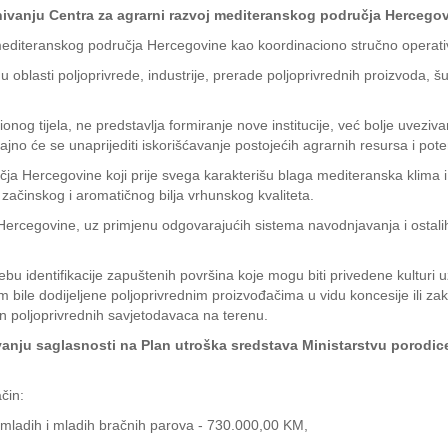
nivanju Centra za agrarni razvoj mediteranskog područja Hercegov
diteranskog područja Hercegovine kao koordinaciono stručno operativ
ti u oblasti poljoprivrede, industrije, prerade poljoprivrednih proizvoda
nog tijela, ne predstavlja formiranje nove institucije, već bolje uvezi
jno će se unaprijediti iskorišćavanje postojećih agrarnih resursa i pot
čja Hercegovine koji prije svega karakterišu blaga mediteranska klima
, začinskog i aromatičnog bilja vrhunskog kvaliteta.
Hercegovine, uz primjenu odgovarajućih sistema navodnjavanja i ostalih
ebu identifikacije zapuštenih površina koje mogu biti privedene kulturi 
im bile dodijeljene poljoprivrednim proizvođačima u vidu koncesije ili za
 poljoprivrednih savjetodavaca na terenu.
anju saglasnosti na Plan utroška sredstava Ministarstvu porodice,
čin:
mladih i mladih bračnih parova - 730.000,00 KM,