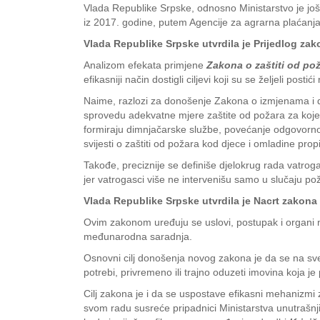
Vlada Republike Srpske, odnosno Ministarstvo je jo
iz 2017. godine, putem Agencije za agrarna plaćanj
Vlada Republike Srpske utvrdila je Prijedlog za
Analizom efekata primjene
Zakona o zaštiti od poža
efikasniji način dostigli ciljevi koji su se željeli post
Naime, razlozi za donošenje Zakona o izmjenama i d
sprovedu adekvatne mjere zaštite od požara za koje 
formiraju dimnjačarske službe, povećanje odgovornost
svijesti o zaštiti od požara kod djece i omladine pr
Takođe, preciznije se definiše djelokrug rada vatro
jer vatrogasci više ne intervenišu samo u slučaju pož
Vlada Republike Srpske utvrdila je Nacrt zakona 
Ovim zakonom uređuju se uslovi, postupak i organi na
međunarodna saradnja.
Osnovni cilj donošenja novog zakona je da se na sveo
potrebi, privremeno ili trajno oduzeti imovina koja j
Cilj zakona je i da se uspostave efikasni mehanizmi 
svom radu susreće pripadnici Ministarstva unutrašnj