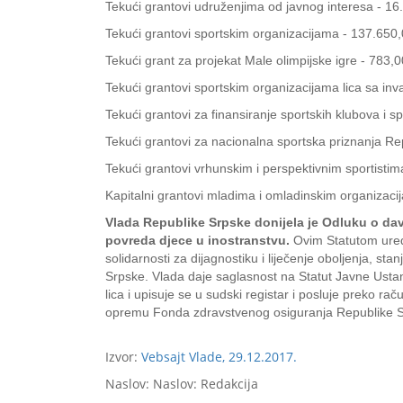
Tekući grantovi udruženjima od javnog interesa - 1
Tekući grantovi sportskim organizacijama - 137.650
Tekući grant za projekat Male olimpijske igre - 783,
Tekući grantovi sportskim organizacijama lica sa inv
Tekući grantovi za finansiranje sportskih klubova i s
Tekući grantovi za nacionalna sportska priznanja R
Tekući grantovi vrhunskim i perspektivnim sportisti
Kapitalni grantovi mladima i omladinskim organizac
Vlada Republike Srpske donijela je Odluku o dava
povreda djece u inostranstvu.
Ovim Statutom uređu
solidarnosti za dijagnostiku i liječenje oboljenja, 
Srpske. Vlada daje saglasnost na Statut Javne Usta
lica i upisuje se u sudski registar i posluje preko 
opremu Fonda zdravstvenog osiguranja Republike S
Izvor:
Vebsajt Vlade, 29.12.2017.
Naslov: Naslov: Redakcija