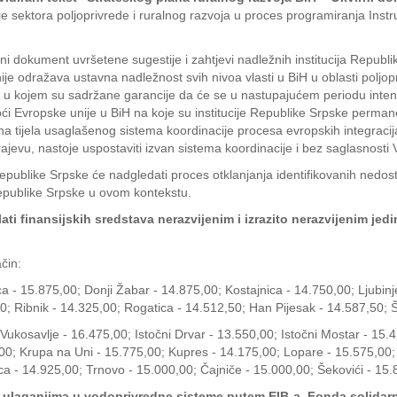
e sektora poljoprivrede i ruralnog razvoja u proces programiranja Inst
rani dokument uvršetene sugestije i zahtjevi nadležnih institucija Repu
je odražava ustavna nadležnost svih nivoa vlasti u BiH u oblasti poljopr
H u kojem su sadržane garancije da će se u nastupajućem periodu intenz
i Evropske unije u BiH na koje su institucije Republike Srpske perma
 tijela usaglašenog sistema koordinacije procesa evropskih integracija
Sarajevu, nastoje uspostaviti izvan sistema koordinacije i bez saglasnost
Republike Srpske će nadgledati proces otklanjanja identifikovanih nedo
Republike Srpske u ovom kontekstu.
ati finansijskih sredstava nerazvijenim i izrazito nerazvijenim j
čin:
a - 15.875,00; Donji Žabar - 14.875,00; Kostajnica - 14.750,00; Ljubinj
0; Ribnik - 14.325,00; Rogatica - 14.512,50; Han Pijesak - 14.587,50;
 Vukosavlje - 16.475,00; Istočni Drvar - 13.550,00; Istočni Mostar - 15.4
,00; Krupa na Uni - 15.775,00; Kupres - 14.175,00; Lopare - 15.575,0
a - 14.925,00; Trnovo - 15.000,00; Čajniče - 15.000,00; Šekovići - 15.
o ulaganjima u vodoprivredne sisteme putem EIB-a, Fonda solidarno