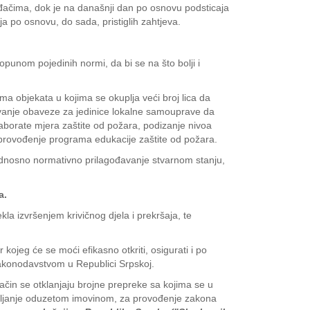
đačima, dok je na današnji dan po osnovu podsticaja
 po osnovu, do sada, pristiglih zahtjeva.
punom pojedinih normi, da bi se na što bolji i
 objekata u kojima se okuplja veći broj lica da
ivanje obaveze za jedinice lokalne samouprave da
laborate mjera zaštite od požara, podizanje nivoa
 sprovođenje programa edukacije zaštite od požara.
 odnosno normativno prilagođavanje stvarnom stanju,
a.
la izvršenjem krivičnog djela i prekršaja, te
ojeg će se moći efikasno otkriti, osigurati i po
m zakonodavstvom u Republici Srpskoj.
način se otklanjaju brojne prepreke sa kojima se u
ravljanje oduzetom imovinom, za provođenje zakona