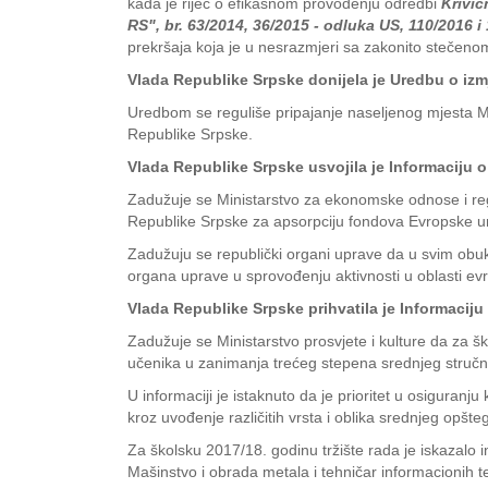
kada je riječ o efikasnom provođenju odredbi
Krivi
RS", br. 63/2014, 36/2015 - odluka US, 110/2016 i
prekršaja koja je u nesrazmjeri sa zakonito stečen
Vlada Republike Srpske donijela je Uredbu o izm
Uredbom se reguliše pripajanje naseljenog mjesta Mišić
Republike Srpske.
Vlada Republike Srpske usvojila je Informaciju
Zadužuje se Ministarstvo za ekonomske odnose i regi
Republike Srpske za apsorpciju fondova Evropske un
Zadužuju se republički organi uprave da u svim obuk
organa uprave u sprovođenju aktivnosti u oblasti ev
Vlada Republike Srpske prihvatila je Informaciju
Zadužuje se Ministarstvo prosvjete i kulture da za š
učenika u zanimanja trećeg stepena srednjeg struč
U informaciji je istaknuto da je prioritet u osigura
kroz uvođenje različitih vrsta i oblika srednjeg opšt
Za školsku 2017/18. godinu tržište rada je iskazalo i
Mašinstvo i obrada metala i tehničar informacionih te