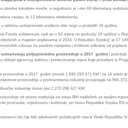
ara obodne kanalske mreže, a regulisano je i oko 60 kilometara vodotoka
etara nasipa, te 12 kilometara obaloutvrda.
e u sektoru vodoprivrede urađeno više nego u proteklih 25 godina.
tvima Fonda solidarnosti, radi se o 93 mjere na području 19 opština u Re
a oštećenih u majskim poplavama iz 2014. U Republici Srpskoj" je 27.1
imovinskih odnosa na savskim nasipima i troškove odbrane od poplava 
o ostvarivanju poljoprivredne proizvodnje u 2017. godini
i podržala
 u oblasti agrarnog sektora i preduzimanje mjera koje proizilaze iz P
e proizvodnje u 2017. godini iznositi 1.690.293.471 KM i za 16 odsto j
vrijednost proizvodnje u prehrambenoj industriji procjenjuje na 966.37
ađivačke industrije iznosi oko 2.270.286.627 KM.
zvodnje od strane institucija na nivou BiH nadležnih za spoljno-trgovi
benih proizvoda, vrijednosno i količinski, pri čemu Republika Srpska RS
li ostvareni da nije bilo adekvatnih podsticajnih mjera Vlade Republike