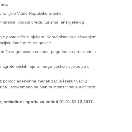
ine.
no tijelo Vlade Republike Srpske.
, šumarstva, vodoprivrede, turizma, energetskog
vanje postojećih subjekata. Koordinisanim djelovanjem
encijala Istočne Hercegovine.
 i duža vegetaciona sezona, pogodna za proizvodnju
 agrotehničkih mjera, mogu postići dvije žetve u
uz pomoć adekvatne mehanizacije i rekultivaciju
kupa. Istovremeno se planira intenziviranje aktivnosti
 omladine i sporta za period 01.01-31.12.2017.