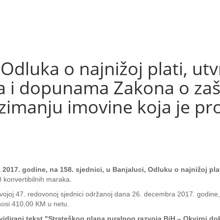
Odluka o najnižoj plati, utv
 i dopunama Zakona o zašt
imanju imovine koja je pro
2017. godine, na 158. sjednici, u Banjaluci, Odluku o najnižoj pla
0 konvertibilnih maraka.
vojoj 47. redovonoj sjednici održanoj dana 26. decembra 2017. godine, 
znosi 410,00 KM u netu.
vidirani tekst "Strateškog plana ruralnog razvoja BiH – Okvirni d