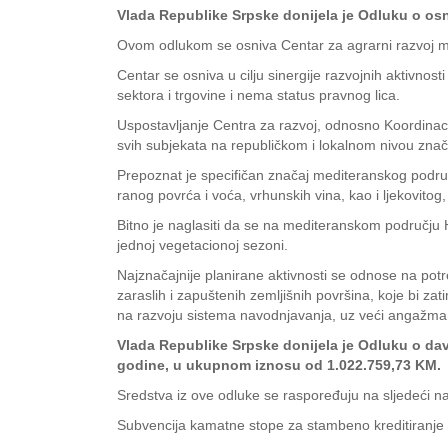
Vlada Republike Srpske donijela je Odluku o os
Ovom odlukom se osniva Centar za agrarni razvoj me
Centar se osniva u cilju sinergije razvojnih aktivnos
sektora i trgovine i nema status pravnog lica.
Uspostavljanje Centra za razvoj, odnosno Koordinacio
svih subjekata na republičkom i lokalnom nivou znača
Prepoznat je specifičan značaj mediteranskog podru
ranog povrća i voća, vrhunskih vina, kao i ljekovitog
Bitno je naglasiti da se na mediteranskom području 
jednoj vegetacionoj sezoni.
Najznačajnije planirane aktivnosti se odnose na potr
zaraslih i zapuštenih zemljišnih površina, koje bi zat
na razvoju sistema navodnjavanja, uz veći angažman
Vlada Republike Srpske donijela je Odluku o dav
godine, u ukupnom iznosu od 1.022.759,73 KM.
Sredstva iz ove odluke se raspoređuju na sljedeći na
Subvencija kamatne stope za stambeno kreditiranje 