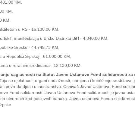
6.481,00 KM,
,00 KM,
00 KM,
aliditetom u RS - 15.130,00 KM,
portskih manifestacija u Brčko Distriktu BiH - 4.840,00 KM,
epublike Srpske - 44.745,73 KM,
ma u Republici Srpskoj - 61.000,00 KM,
ijama u ruralnim sredinama - 12.130,00 KM.
nju saglasnosti na Statut Javne Ustanove Fond solidarnosti za dij
ju se djelatnost, organi nadležnosti, namjena i korišćenje sredstava, 
stanja i povreda djece u inostranstvu. Osnivač Javne Ustanove Fond solid
nove Fond solidarnosti. Javna Ustanova Fond solidarnosti je javna ust
računa otvorenih kod poslovnih banaka. Javna ustanova Fonda solidarnosti
rpske.