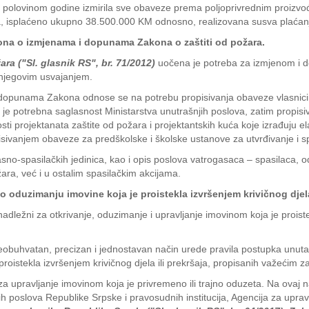
š polovinom godine izmirila sve obaveze prema poljoprivrednim proizvo
a, isplaćeno ukupno 38.500.000 KM odnosno, realizovana susva plaćanja
kona o izmjenama i dopunama Zakona o zaštiti od požara.
ra ("Sl. glasnik RS", br. 71/2012)
uočena je potreba za izmjenom i do
ići njegovim usvajanjem.
opunama Zakona odnose se na potrebu propisivanja obaveze vlasnicima
je potrebna saglasnost Ministarstva unutrašnjih poslova, zatim propis
i projektanata zaštite od požara i projektantskih kuća koje izrađuju e
opisivanjem obaveze za predškolske i školske ustanove za utvrđivanje i
gasno-spasilačkih jedinica, kao i opis poslova vatrogasaca – spasilaca,
ara, već i u ostalim spasilačkim akcijama.
o oduzimanju imovine koja je proistekla izvršenjem krivičnog djel
dležni za otkrivanje, oduzimanje i upravljanje imovinom koja je proistek
buhvatan, precizan i jednostavan način urede pravila postupka unutar k
e proistekla izvršenjem krivičnog djela ili prekršaja, propisanih važeći
za upravljanje imovinom koja je privremeno ili trajno oduzeta. Na ovaj 
ih poslova Republike Srpske i pravosudnih institucija, Agencija za up