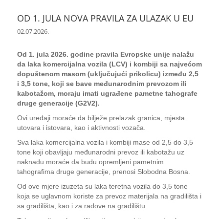
OD 1. JULA NOVA PRAVILA ZA ULAZAK U EU
02.07.2026.
Od 1. jula 2026. godine pravila Evropske unije nalažu
da laka komercijalna vozila (LCV) i kombiji sa najvećom
dopuštenom masom (uključujući prikolicu) između 2,5
i 3,5 tone, koji se bave međunarodnim prevozom ili
kabotažom, moraju imati ugrađene pametne tahografe
druge generacije (G2V2).
Ovi uređaji moraće da bilježe prelazak granica, mjesta
utovara i istovara, kao i aktivnosti vozača.
Sva laka komercijalna vozila i kombiji mase od 2,5 do 3,5
tone koji obavljaju međunarodni prevoz ili kabotažu uz
naknadu moraće da budu opremljeni pametnim
tahografima druge generacije, prenosi Slobodna Bosna.
Od ove mjere izuzeta su laka teretna vozila do 3,5 tone
koja se uglavnom koriste za prevoz materijala na gradilišta i
sa gradilišta, kao i za radove na gradilištu.