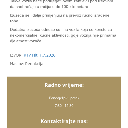
Takva vozila neće podlijegati ovom zahtjevu pod uslovom
da saobraćaju u radijusu do 100 kilometara.
Izuzeća se i dalje primjenjuju na prevoz ručno izrađene
robe.
Dodatna izuzeća odnose se i na vozila koja se koriste za
nekomercijalne, kućne aktivnosti, gd‌je vožnja nije primarna
d‌jelatnost vozača.
IZVOR:
RTV Hit, 1.7.2026.
Naslov: Redakcija
Radno vrijeme:
Ponedjeljak - petak
7:30 - 15:30
Kontaktirajte nas: