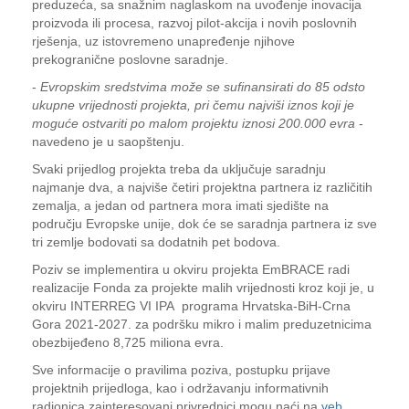
preduzeća, sa snažnim naglaskom na uvođenje inovacija
proizvoda ili procesa, razvoj pilot-akcija i novih poslovnih
rješenja, uz istovremeno unapređenje njihove
prekogranične poslovne saradnje.
-
Evropskim sredstvima može se sufinansirati do 85 odsto
ukupne vrijednosti projekta, pri čemu najviši iznos koji je
moguće ostvariti po malom projektu iznosi 200.000 evra
-
navedeno je u saopštenju.
Svaki prijedlog projekta treba da uključuje saradnju
najmanje dva, a najviše četiri projektna partnera iz različitih
zemalja, a jedan od partnera mora imati sjedište na
području Evropske unije, dok će se saradnja partnera iz sve
tri zemlje bodovati sa dodatnih pet bodova.
Poziv se implementira u okviru projekta EmBRACE radi
realizacije Fonda za projekte malih vrijednosti kroz koji je, u
okviru INTERREG VI IPA programa Hrvatska-BiH-Crna
Gora 2021-2027. za podršku mikro i malim preduzetnicima
obezbijeđeno 8,725 miliona evra.
Sve informacije o pravilima poziva, postupku prijave
projektnih prijedloga, kao i održavanju informativnih
radionica zainteresovani privrednici mogu naći na
veb