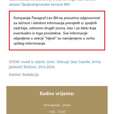
stranici Spoljnotrgovinske komore BiH
.
Kompanija Paragraf Lex BA ne preuzima odgovornost
za tačnost i istinitost informacija prenijetih iz spoljnih
sadržaja, odnosno drugih izvora, kao i za štetu koja
eventualno iz toga proistekne. Sve informacije
objavljene u sekciji "Vijesti" su namijenjene u svrhu
opšteg informisanja.
IZVOR:
Izvod iz vijesti, Izvor: Vebsajt Glas Srpske, Anita
Janković Rečević, 29.6.2024.
Naslov: Redakcija
Radno vrijeme:
Ponedjeljak - petak
7:30 - 15:30