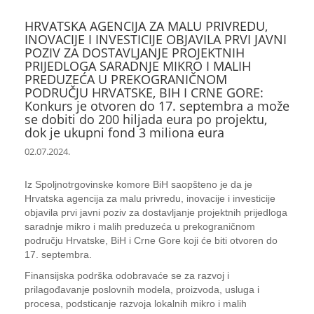
HRVATSKA AGENCIJA ZA MALU PRIVREDU,
INOVACIJE I INVESTICIJE OBJAVILA PRVI JAVNI
POZIV ZA DOSTAVLJANJE PROJEKTNIH
PRIJEDLOGA SARADNJE MIKRO I MALIH
PREDUZEĆA U PREKOGRANIČNOM
PODRUČJU HRVATSKE, BIH I CRNE GORE:
Konkurs je otvoren do 17. septembra a može
se dobiti do 200 hiljada eura po projektu,
dok je ukupni fond 3 miliona eura
02.07.2024.
Iz Spoljnotrgovinske komore BiH saopšteno je da je
Hrvatska agencija za malu privredu, inovacije i investicije
objavila prvi javni poziv za dostavljanje projektnih prijedloga
saradnje mikro i malih preduzeća u prekograničnom
području Hrvatske, BiH i Crne Gore koji će biti otvoren do
17. septembra.
Finansijska podrška odobravaće se za razvoj i
prilagođavanje poslovnih modela, proizvoda, usluga i
procesa, podsticanje razvoja lokalnih mikro i malih