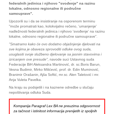
federalnih jedinica i njihovo "svođenje" na razinu
lokalne, odnosno regionalne ili područne
samouprave".
Upozorili su i da se insistiranje na osporenom terminu
"može promatrati kao, kolokvijalno rečeno, 'umanjenje'
nadležnosti federalnih jedinica i njihovo 'svođenje' na razinu
lokalne, odnosno regionalne ili područne samouprave".
"Smatramo kako će ovo dodatno objašnjenje djelovati na
sve kojima je obaveza sprovoditi odluke ovog suda,
usuglasiti svoje službeno djelovanje sa jasnim stavovima i
izricanjem ove presude"
, navode suci Ustavnog suda
Federacije BiH Aleksandra Martinović, dr. sc.Boris Barun,
Vesna Budimir, Mirko Milićević, prof. dr. Edin Muminović,
Branimir Orašanin, Ajša Softić, mr.sc. Alen Taletović i mr.
Anja Vuleta Pavelka.
Na kraju su podsjetili i na kaznene odredbe u slučaju
nepoštivanja odluka Suda.
Kompanija Paragraf Lex BA ne preuzima odgovornost
za tačnost i istinitost informacija prenijetih iz spoljnih