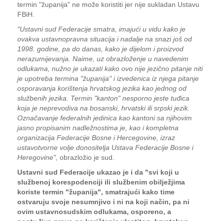
termin "županija" ne može koristiti jer nije sukladan Ustavu
FBiH.
"Ustavni sud Federacije smatra, imajući u vidu kako je
ovakva ustavnopravna situacija i nadalje na snazi još od
1998. godine, pa do danas, kako je dijelom i proizvod
nerazumijevanja. Naime, uz obrazloženje u navedenim
odlukama, nužno je ukazati kako ovo nije jezično pitanje niti
je upotreba termina "županija" i izvedenica iz njega pitanje
osporavanja korištenja hrvatskog jezika kao jednog od
službenih jezika. Termin "kanton" nesporno jeste tuđica
koja je neprevodiva na bosanski, hrvatski ili srpski jezik.
Označavanje federalnih jedinica kao kantoni sa njihovim
jasno propisanim nadležnostima je, kao i kompletna
organizacija Federacije Bosne i Hercegovine, izraz
ustavotvorne volje donositelja Ustava Federacije Bosne i
Heregovine",
obrazložio je sud.
Ustavni sud Federacije ukazao je i da "svi koji u
službenoj korespodenciji ili službenim obilježjima
koriste termin "županija", smatrajući kako time
ostvaruju svoje nesumnjivo i ni na koji način, pa ni
ovim ustavnosudskim odlukama, osporeno, a