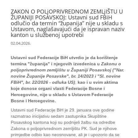
ZAKON O POLjOPRIVREDNOM ZEMLjIŠTU U
ŽUPANIJI POSAVSKOJ: Ustavni sud FBiH
odlučio da termin “županija” nije u skladu s
Ustavom, naglašavajući da je ispravan naziv
kanton u službenoj upotrebi
02.04.2026.
Ustavni sud Federacije BiH utvrdio je da korištenje
termina "županija" i njegovih izvedenica u
Zakonu o
poljoprivrednom zemljištu u Županiji Posavskoj ("Nar.
novine Županije Posavske", br. 14/2023 i "Sl. novine
FBiH", br. 22/2026 - odluka US)
,
kao i u svim aktima
koje donose organi vlasti Federacije Bosne i
Hercegovine, nije u skladu s Ustavom Federacije
Bosne i Hercegovine.
Ustavni sud Federacije BiH je 29. januara ove godine
razmatrao inicijativu sedam zastupnika Skupštine
Posavskog kantona koji su podnijeli žalbu na odredbe
Zakona o poljoprivrednom zemljištu PK. Sud je njihove
primjedbe odbio kao neosnovane, ali je i upozorio da se