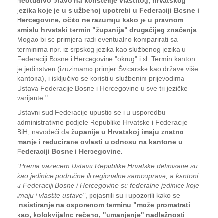
neotuđivo pravo na korištenje vlastitog, hrvatskog
jezika koje je u službenoj upotrebi u Federaciji Bosne i
Hercegovine, očito ne razumiju kako je u pravnom
smislu hrvatski termin "županija" drugačijeg značenja
.
Mogao bi se primjera radi eventualno komparirati sa
terminima npr. iz srpskog jezika kao službenog jezika u
Federaciji Bosne i Hercegovine "okrug" i sl. Termin kanton
je jedinstven (izuzimamo primjer Švicarske kao države više
kantona), i isključivo se koristi u službenim prijevodima
Ustava Federacije Bosne i Hercegovine u sve tri jezičke
varijante."
Ustavni sud Federacije upustio se i u usporedbu
administrativne podjele Republike Hrvatske i Federacije
BiH, navodeći da
županije u Hrvatskoj imaju znatno
manje i reducirane ovlasti u odnosu na kantone u
Federaciji Bosne i Hercegovine.
"Prema važećem Ustavu Republike Hrvatske definisane su
kao jedinice područne ili regionalne samouprave, a kantoni
u Federaciji Bosne i Hercegovine su federalne jedinice koje
imaju i vlastite ustave"
, pojasnili su i upozorili kako se
insistiranje na osporenom terminu "može promatrati
kao, kolokvijalno rečeno, "umanjenje" nadležnosti